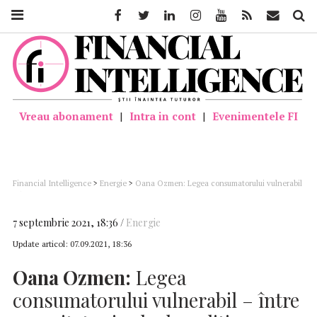
Facebook
Twitter
Linkedin
Instagram
Youtube
Feed
Mail
Căutar
Vreau abonament
|
Intra in cont
|
Evenimentele FI
Financial Intelligence
>
Energie
>
Oana Ozmen: Legea consumatorului vulnerabil
– între necesitate și calcule politice
7 septembrie 2021, 18:36
Energie
Update articol:
07.09.2021, 18:36
Oana Ozmen:
Legea
consumatorului vulnerabil – între