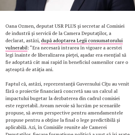
Oana Ozmen, deputat USR PLUS și secretar al Comisiei
de industrii și servicii de la Camera Deputaților, a
declarat, astăzi,
după adoptarea Legii consumatorului
vulnerabil
: “Era necesară intrarea în vigoare a acestei
legi înainte de liberalizarea pieței, așadar era esențial să
fie adoptată cât mai rapid în beneficiul oamenilor care o
așteaptă de atâția ani.
Faptul că, astăzi, reprezentanții Guvernului Cîțu au venit
fără o proiectie financiară concretă sau un calcul al
impactului bugetar la dezbaterea din cadrul comisiei
este regretabil. Aveam nevoie să lucrăm pe scenariile
propuse, să avem perspective pentru amendamentele
propuse pentru a obține la final o lege predictibilă și
aplicabilă. Azi, în Comisiile reunite ale Camerei
Deputaților, fiecare formațiune politică a vrut să își arate