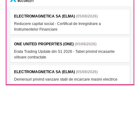
ELECTROMAGNETICA SA (ELMA)
(05/08/2026)
Reducere capital social - Certificat de Inregistrare a
Instrumentelor Financiare
ONE UNITED PROPERTIES (ONE)
(05/08/2026)
Erata Trading Update din S1 2026 - Tabel privind incasarile
viitoare contractate
ELECTROMAGNETICA SA (ELMA)
(05/08/2026)
Demersuri privind vanzare statii de incarcare masini electrice
FONDUL DESCHIS DE INVESTITII BT INDEX ROMANIA ETF
BET TR (BTBETRETF)
(05/08/2026)
Notificare cu privire la numarul si tipul investitorilor
FONDUL DESCHIS DE INVESTITII ETF ENERGIE PATRIA-
TRADEVILLE (PTENGETF)
(05/08/2026)
Notificare cu privire la numarul si tipul investitorilor