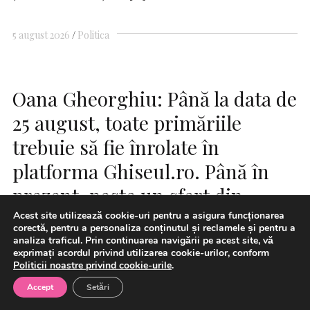
5 august 2026
Politica
Oana Gheorghiu: Până la data de
25 august, toate primăriile
trebuie să fie înrolate în
platforma Ghiseul.ro. Până în
prezent, peste un sfert din
primăriile din România nu au
Acest site utilizează cookie-uri pentru a asigura funcționarea
corectă, pentru a personaliza conținutul și reclamele și pentru a
îndeplinit această obligaţie
analiza traficul. Prin continuarea navigării pe acest site, vă
exprimați acordul privind utilizarea cookie-urilor, conform
legală
Politicii noastre privind cookie-urile
.
Accept
Setări