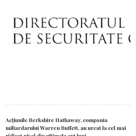
Acțiunile Berkshire Hathaway, compania
miliardarului Warren Buffett, au urcat la cel mai
ridicat nivel din ultimele opt luni