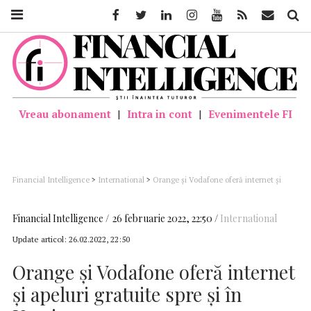
Facebook
Twitter
Linkedin
Instagram
Youtube
Feed
Mail
Căutar
Vreau abonament
|
Intra in cont
|
Evenimentele FI
Financial Intelligence
>
International
>
Orange şi Vodafone oferă internet şi
apeluri gratuite spre şi în Ucraina
Financial Intelligence
26 februarie 2022, 22:50
International
Update articol:
26.02.2022, 22:50
Orange şi Vodafone oferă internet
şi apeluri gratuite spre şi în