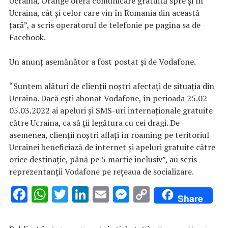
Ucraina, Orange oferă comunicare gratuită spre şi în
Ucraina, cât şi celor care vin în Romania din această
ţară”, a scris operatorul de telefonie pe pagina sa de
Facebook.
Un anunţ asemănător a fost postat şi de Vodafone.
“Suntem alături de clienţii noştri afectaţi de situaţia din
Ucraina. Dacă eşti abonat Vodafone, în perioada 25.02-
05.03.2022 ai apeluri şi SMS-uri internaţionale gratuite
către Ucraina, ca să ţii legătura cu cei dragi. De
asemenea, clienţii noştri aflaţi în roaming pe teritoriul
Ucrainei beneficiază de internet şi apeluri gratuite către
orice destinaţie, până pe 5 martie inclusiv”, au scris
reprezentanţii Vodafone pe reţeaua de socializare.
F
W
T
Li
E
M
C
Share
ac
h
w
n
m
es
o
e
at
it
k
ai
se
p