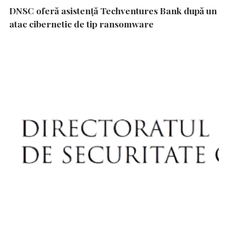
DNSC oferă asistență Techventures Bank după un
atac cibernetic de tip ransomware