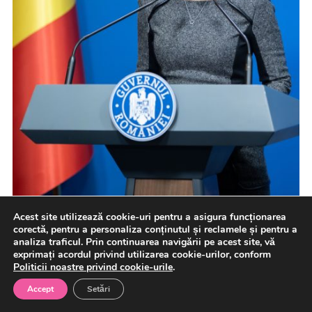
Acest site utilizează cookie-uri pentru a asigura funcționarea
corectă, pentru a personaliza conținutul și reclamele și pentru a
Vicepremierul interimar Oana Gheorghiu afirmă că,
analiza traficul. Prin continuarea navigării pe acest site, vă
exprimați acordul privind utilizarea cookie-urilor, conform
peste un sfert din primăriile din ţară nu sunt înrolate, în
Politicii noastre privind cookie-urile
.
prezent, […]
Accept
Setări