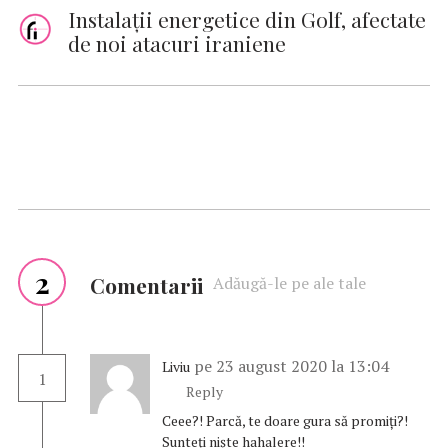
Instalaţii energetice din Golf, afectate
de noi atacuri iraniene
2
Comentarii
Adăugă-le pe ale tale
pe 23 august 2020 la 13:04
Liviu
1
Reply
Ceee?! Parcă, te doare gura să promiți?!
Sunteți niște hahalere!!