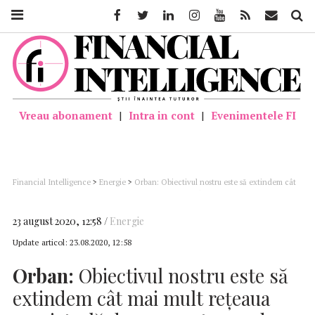
Facebook
Twitter
Linkedin
Instagram
Youtube
Feed
Mail
Căutar
Vreau abonament
|
Intra in cont
|
Evenimentele FI
Financial Intelligence
>
Energie
>
Orban: Obiectivul nostru este să extindem cât
mai mult reţeaua magistrală de gaz pentru a aduce cât mai aproape gazul de
comunităţile locale (VIDEO)
23 august 2020, 12:58
Energie
Update articol:
23.08.2020, 12:58
Orban:
Obiectivul nostru este să
extindem cât mai mult reţeaua