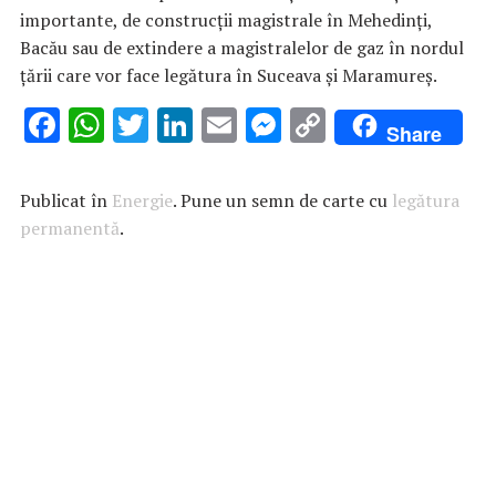
importante, de construcţii magistrale în Mehedinţi,
Bacău sau de extindere a magistralelor de gaz în nordul
ţării care vor face legătura în Suceava şi Maramureş.
F
W
T
Li
E
M
C
Share
ac
h
w
n
m
es
o
e
at
it
k
ai
se
p
Publicat în
Energie
. Pune un semn de carte cu
legătura
b
s
te
e
l
n
y
permanentă
.
o
A
r
dI
g
Li
o
p
n
er
n
k
p
k