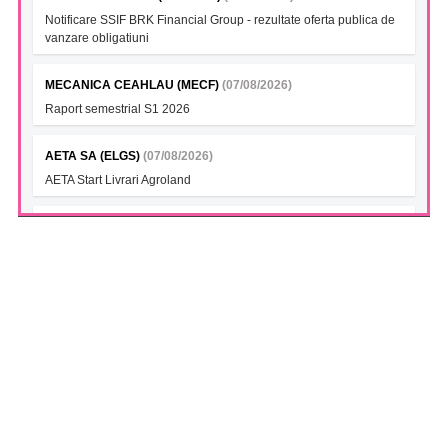
Notificare SSIF BRK Financial Group - rezultate oferta publica de
vanzare obligatiuni
MECANICA CEAHLAU (MECF)
(07/08/2026)
Raport semestrial S1 2026
AETA SA (ELGS)
(07/08/2026)
AETA Start Livrari Agroland
INTERCAPITAL BET-TRN UCITS ETF (ICBETNETF)
(07/08/2026)
VAN la data 06.08.2026
INTERCAPITAL CROBEX10TR UCITS ETF (ICCROETF)
(07/08/2026)
VAN la data 06.08.2026