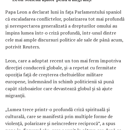
Papa Leon a declarat luni în fața Parlamentului spaniol
că escaladarea conflictelor, polarizarea tot mai profundă
și nerespectarea generalizată a drepturilor omului au
împins lumea într-o criză profundă, într-unul dintre
cele mai ample discursuri politice ale sale de până acum,
potrivit Reuters.
Leon, care a adoptat recent un ton mai ferm împotriva
direcției conducerii globale, și-a repetat cu fermitate
opoziția față de creșterea cheltuielilor militare
europene, îndemnând în schimb politicienii să pună
capăt războaielor care devastează globul și să ajute
migranții.
„Lumea trece printr-o profundă criză spirituală și
culturală, care se manifestă prin multiple forme de
violență, polarizare și neîncredere reciprocă”, a spus