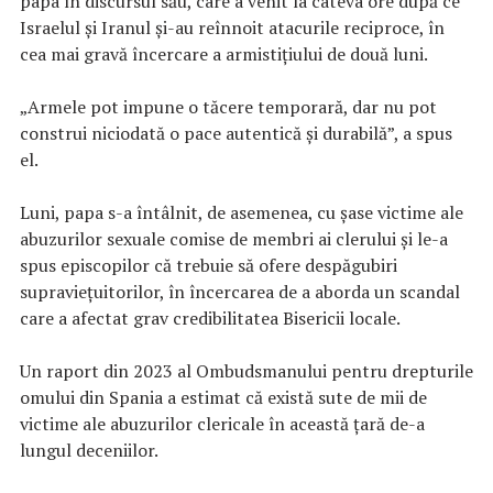
papa în discursul său, care a venit la câteva ore după ce
Israelul și Iranul și-au reînnoit atacurile reciproce, în
cea mai gravă încercare a armistițiului de două luni.
„Armele pot impune o tăcere temporară, dar nu pot
construi niciodată o pace autentică și durabilă”, a spus
el.
Luni, papa s-a întâlnit, de asemenea, cu șase victime ale
abuzurilor sexuale comise de membri ai clerului și le-a
spus episcopilor că trebuie să ofere despăgubiri
supraviețuitorilor, în încercarea de a aborda un scandal
care a afectat grav credibilitatea Bisericii locale.
Un raport din 2023 al Ombudsmanului pentru drepturile
omului din Spania a estimat că există sute de mii de
victime ale abuzurilor clericale în această țară de-a
lungul deceniilor.