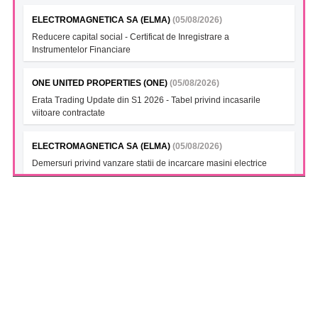
ELECTROMAGNETICA SA (ELMA)
(05/08/2026)
Reducere capital social - Certificat de Inregistrare a
Instrumentelor Financiare
ONE UNITED PROPERTIES (ONE)
(05/08/2026)
Erata Trading Update din S1 2026 - Tabel privind incasarile
viitoare contractate
ELECTROMAGNETICA SA (ELMA)
(05/08/2026)
Demersuri privind vanzare statii de incarcare masini electrice
FONDUL DESCHIS DE INVESTITII BT INDEX ROMANIA ETF
BET TR (BTBETRETF)
(05/08/2026)
Notificare cu privire la numarul si tipul investitorilor
FONDUL DESCHIS DE INVESTITII ETF ENERGIE PATRIA-
TRADEVILLE (PTENGETF)
(05/08/2026)
Notificare cu privire la numarul si tipul investitorilor