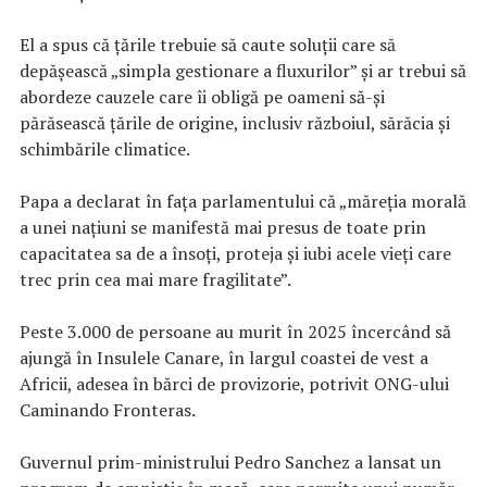
El a spus că țările trebuie să caute soluții care să
depășească „simpla gestionare a fluxurilor” și ar trebui să
abordeze cauzele care îi obligă pe oameni să-și
părăsească țările de origine, inclusiv războiul, sărăcia și
schimbările climatice.
Papa a declarat în fața parlamentului că „măreția morală
a unei națiuni se manifestă mai presus de toate prin
capacitatea sa de a însoți, proteja și iubi acele vieți care
trec prin cea mai mare fragilitate”.
Peste 3.000 de persoane au murit în 2025 încercând să
ajungă în Insulele Canare, în largul coastei de vest a
Africii, adesea în bărci de provizorie, potrivit ONG-ului
Caminando Fronteras.
Guvernul prim-ministrului Pedro Sanchez a lansat un