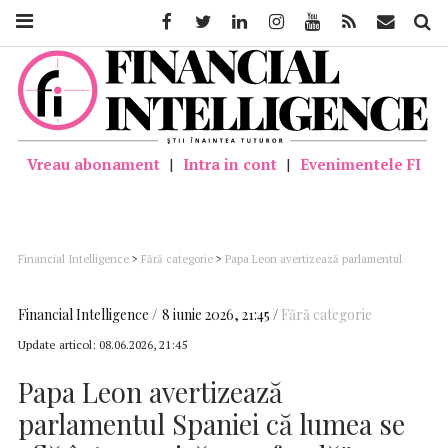
Facebook
Twitter
Linkedin
Instagram
Youtube
Feed
Mail
Căutar
Vreau abonament
|
Intra in cont
|
Evenimentele FI
Financial Intelligence
>
Fără categorie
>
Papa Leon avertizează parlamentul
Spaniei că lumea se află într-o criză „profundă”; Creșterea cheltuielilor militare
europene este „îngrijorătoare”
Financial Intelligence
8 iunie 2026, 21:45
Fără categorie
Update articol:
08.06.2026, 21:45
Papa Leon avertizează
parlamentul Spaniei că lumea se