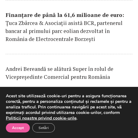
Finanțare de până la 61,6 milioane de euro:
Țuca Zbârcea & Asociații asistă BCR, partenerul
bancar al primului parc eolian dezvoltat în
România de Electrocentrale Borzești
Andrei Bereandă se alătură Super în rolul de
Vicepreședinte Comercial pentru România
Acest site utilizează cookie-uri pentru a asigura funcționarea
corectă, pentru a personaliza conținutul și reclamele și pentru a
DP
WORLD
lansează un coridor intermodal pilot
analiza traficul. Prin continuarea navigării pe acest site, vă
exprimați acordul privind utilizarea cookie-urilor, conform
pentru vehicule finite între Europa de Vest și sud-
Politicii noastre privind cookie-urile
.
estul Europei
Accept
Setări