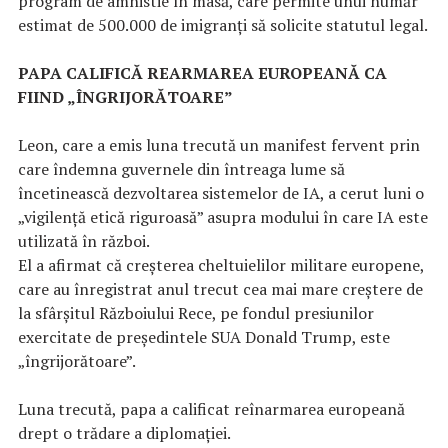
program de amnistie în masă, care permite unui număr
estimat de 500.000 de imigranți să solicite statutul legal.
PAPA CALIFICĂ REARMAREA EUROPEANĂ CA
FIIND „ÎNGRIJORĂTOARE”
Leon, care a emis luna trecută un manifest fervent prin
care îndemna guvernele din întreaga lume să
încetinească dezvoltarea sistemelor de IA, a cerut luni o
„vigilență etică riguroasă” asupra modului în care IA este
utilizată în război.
El a afirmat că creșterea cheltuielilor militare europene,
care au înregistrat anul trecut cea mai mare creștere de
la sfârșitul Războiului Rece, pe fondul presiunilor
exercitate de președintele SUA Donald Trump, este
„îngrijorătoare”.
Luna trecută, papa a calificat reînarmarea europeană
drept o trădare a diplomației.