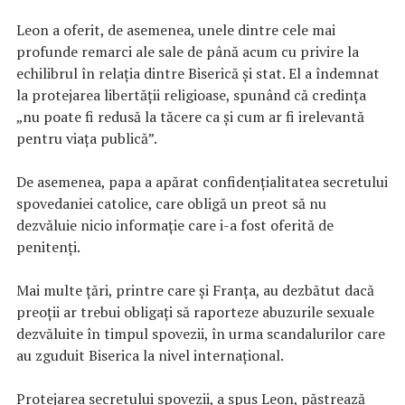
Leon a oferit, de asemenea, unele dintre cele mai
profunde remarci ale sale de până acum cu privire la
echilibrul în relația dintre Biserică și stat. El a îndemnat
la protejarea libertății religioase, spunând că credința
„nu poate fi redusă la tăcere ca și cum ar fi irelevantă
pentru viața publică”.
De asemenea, papa a apărat confidențialitatea secretului
spovedaniei catolice, care obligă un preot să nu
dezvăluie nicio informație care i-a fost oferită de
penitenți.
Mai multe țări, printre care și Franța, au dezbătut dacă
preoții ar trebui obligați să raporteze abuzurile sexuale
dezvăluite în timpul spovezii, în urma scandalurilor care
au zguduit Biserica la nivel internațional.
Protejarea secretului spovezii, a spus Leon, păstrează