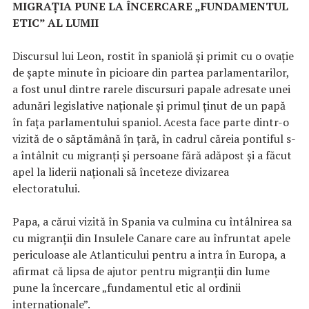
MIGRAȚIA PUNE LA ÎNCERCARE „FUNDAMENTUL
ETIC” AL LUMII
Discursul lui Leon, rostit în spaniolă și primit cu o ovație
de șapte minute în picioare din partea parlamentarilor,
a fost unul dintre rarele discursuri papale adresate unei
adunări legislative naționale și primul ținut de un papă
în fața parlamentului spaniol. Acesta face parte dintr-o
vizită de o săptămână în țară, în cadrul căreia pontiful s-
a întâlnit cu migranți și persoane fără adăpost și a făcut
apel la liderii naționali să înceteze divizarea
electoratului.
Papa, a cărui vizită în Spania va culmina cu întâlnirea sa
cu migranții din Insulele Canare care au înfruntat apele
periculoase ale Atlanticului pentru a intra în Europa, a
afirmat că lipsa de ajutor pentru migranții din lume
pune la încercare „fundamentul etic al ordinii
internaționale”.