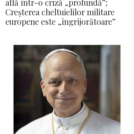
află într-o criză „profundă”;
Creșterea cheltuielilor militare
europene este „îngrijorătoare”