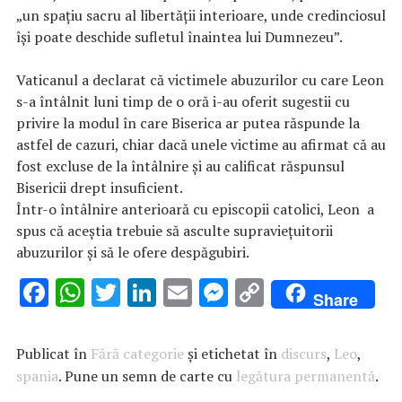
„un spațiu sacru al libertății interioare, unde credinciosul
își poate deschide sufletul înaintea lui Dumnezeu”.
Vaticanul a declarat că victimele abuzurilor cu care Leon
s-a întâlnit luni timp de o oră i-au oferit sugestii cu
privire la modul în care Biserica ar putea răspunde la
astfel de cazuri, chiar dacă unele victime au afirmat că au
fost excluse de la întâlnire și au calificat răspunsul
Bisericii drept insuficient.
Într-o întâlnire anterioară cu episcopii catolici, Leon a
spus că aceștia trebuie să asculte supraviețuitorii
abuzurilor și să le ofere despăgubiri.
F
W
T
Li
E
M
C
Share
ac
h
w
n
m
es
o
e
at
it
k
ai
se
p
Publicat în
Fără categorie
și etichetat în
discurs
,
Leo
,
b
s
te
e
l
n
y
spania
. Pune un semn de carte cu
legătura permanentă
.