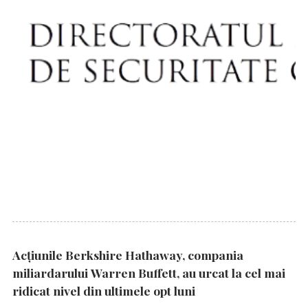
Acțiunile Berkshire Hathaway, compania
miliardarului Warren Buffett, au urcat la cel mai
ridicat nivel din ultimele opt luni