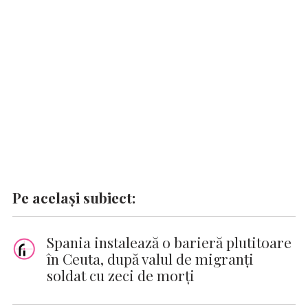
o
A
r
dI
g
Li
o
p
n
er
n
k
p
k
Pe același subiect:
Spania instalează o barieră plutitoare
în Ceuta, după valul de migranți
soldat cu zeci de morți