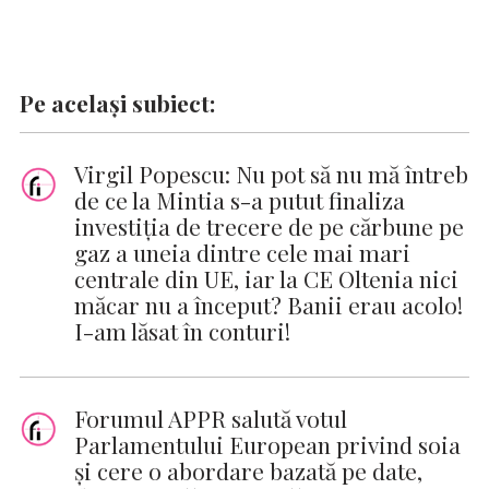
Pe același subiect:
Virgil Popescu: Nu pot să nu mă întreb
de ce la Mintia s-a putut finaliza
investiţia de trecere de pe cărbune pe
gaz a uneia dintre cele mai mari
centrale din UE, iar la CE Oltenia nici
măcar nu a început? Banii erau acolo!
I-am lăsat în conturi!
Forumul APPR salută votul
Parlamentului European privind soia
și cere o abordare bazată pe date,