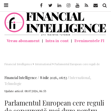
Facebook
Twitter
Linkedin
Instagram
Youtube
Feed
Mail
Căutar
Vreau abonament
|
Intra in cont
|
Evenimentele FI
Financial Intelligence
>
International
>
Parlamentul European cere reguli de
concurență mai dure pentru giganții tech americani și mai mult spațiu pentru
campioni europeni
Financial Intelligence
8 iulie 2026, 06:53
International
,
Tehnologie
Update articol:
08.07.2026, 06:53
Parlamentul European cere reguli
de concurență mai dure pentru