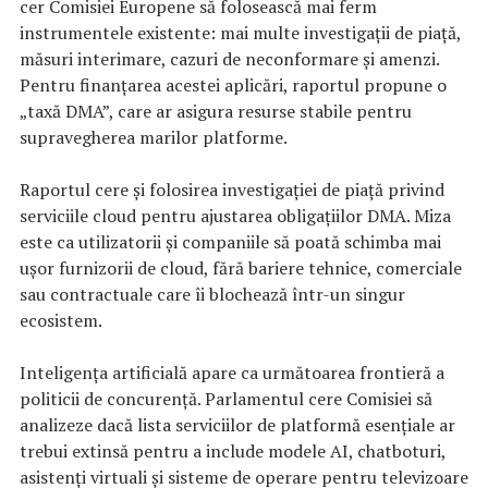
cer Comisiei Europene să folosească mai ferm
instrumentele existente: mai multe investigații de piață,
măsuri interimare, cazuri de neconformare și amenzi.
Pentru finanțarea acestei aplicări, raportul propune o
„taxă DMA”, care ar asigura resurse stabile pentru
supravegherea marilor platforme.
Raportul cere și folosirea investigației de piață privind
serviciile cloud pentru ajustarea obligațiilor DMA. Miza
este ca utilizatorii și companiile să poată schimba mai
ușor furnizorii de cloud, fără bariere tehnice, comerciale
sau contractuale care îi blochează într-un singur
ecosistem.
Inteligența artificială apare ca următoarea frontieră a
politicii de concurență. Parlamentul cere Comisiei să
analizeze dacă lista serviciilor de platformă esențiale ar
trebui extinsă pentru a include modele AI, chatboturi,
asistenți virtuali și sisteme de operare pentru televizoare