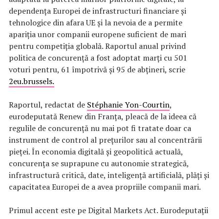
dependența Europei de infrastructuri financiare și
tehnologice din afara UE și la nevoia de a permite
apariția unor companii europene suficient de mari
pentru competiția globală. Raportul anual privind
politica de concurență a fost adoptat marți cu 501
voturi pentru, 61 împotrivă și 95 de abțineri, scrie
2eu.brussels.
Raportul, redactat de
Stéphanie Yon-Courtin
,
eurodeputată Renew din Franța, pleacă de la ideea că
regulile de concurență nu mai pot fi tratate doar ca
instrument de control al prețurilor sau al concentrării
pieței. În economia digitală și geopolitică actuală,
concurența se suprapune cu autonomie strategică,
infrastructură critică, date, inteligență artificială, plăți și
capacitatea Europei de a avea propriile companii mari.
Primul accent este pe Digital Markets Act. Eurodeputații