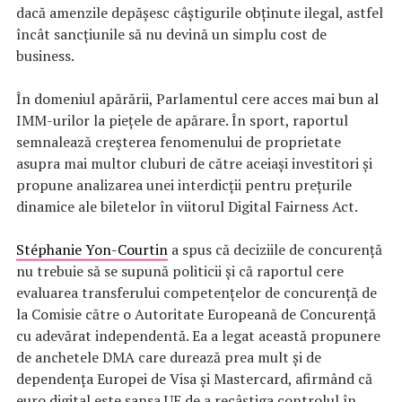
dacă amenzile depășesc câștigurile obținute ilegal, astfel
încât sancțiunile să nu devină un simplu cost de
business.
În domeniul apărării, Parlamentul cere acces mai bun al
IMM-urilor la piețele de apărare. În sport, raportul
semnalează creșterea fenomenului de proprietate
asupra mai multor cluburi de către aceiași investitori și
propune analizarea unei interdicții pentru prețurile
dinamice ale biletelor în viitorul Digital Fairness Act.
Stéphanie Yon-Courtin
a spus că deciziile de concurență
nu trebuie să se supună politicii și că raportul cere
evaluarea transferului competențelor de concurență de
la Comisie către o Autoritate Europeană de Concurență
cu adevărat independentă. Ea a legat această propunere
de anchetele DMA care durează prea mult și de
dependența Europei de Visa și Mastercard, afirmând că
euro digital este șansa UE de a recâștiga controlul în