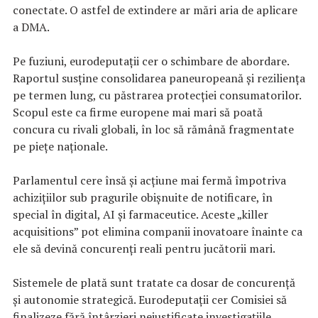
conectate. O astfel de extindere ar mări aria de aplicare
a DMA.
Pe fuziuni, eurodeputații cer o schimbare de abordare.
Raportul susține consolidarea paneuropeană și reziliența
pe termen lung, cu păstrarea protecției consumatorilor.
Scopul este ca firme europene mai mari să poată
concura cu rivali globali, în loc să rămână fragmentate
pe piețe naționale.
Parlamentul cere însă și acțiune mai fermă împotriva
achizițiilor sub pragurile obișnuite de notificare, în
special în digital, AI și farmaceutice. Aceste „killer
acquisitions” pot elimina companii inovatoare înainte ca
ele să devină concurenți reali pentru jucătorii mari.
Sistemele de plată sunt tratate ca dosar de concurență
și autonomie strategică. Eurodeputații cer Comisiei să
finalizeze fără întârzieri nejustificate investigațiile