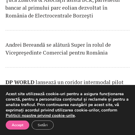
bancar al primului parc eolian dezvoltat în
România de Electrocentrale Borzești
Andrei Bereandă se alătură Super în rolul de
Vicepreședinte Comercial pentru România
DP
WORLD
lansează un coridor intermodal pilot
pentru vehicule finite între Europa de Vest și sud-
Acest site utilizează cookie-uri pentru a asigura funcționarea
estul Europei
corectă, pentru a personaliza conținutul și reclamele și pentru a
analiza traficul. Prin continuarea navigării pe acest site, vă
exprimați acordul privind utilizarea cookie-urilor, conform
Politicii noastre privind cookie-urile
.
Accept
Setări
Exim Banca Românească, parte a consorțiului de
bănci care finanțează dezvoltarea
MOOV
Leasing și