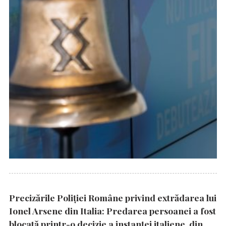
Precizările Poliţiei Române privind extrădarea lui
Ionel Arsene din Italia: Predarea persoanei a fost
blocată printr-o decizie a instanţei italiene, din