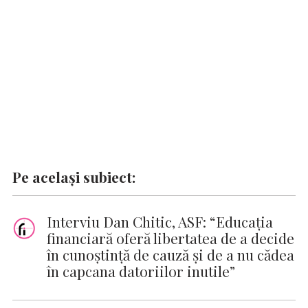
o
p
n
er
n
k
p
k
Pe același subiect:
Interviu Dan Chitic, ASF: “Educația
financiară oferă libertatea de a decide
în cunoștință de cauză și de a nu cădea
în capcana datoriilor inutile”