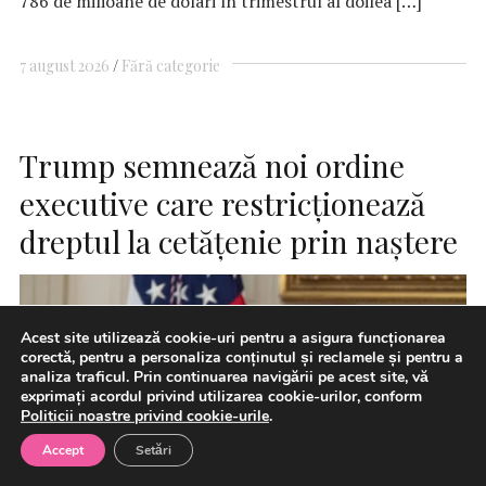
786 de milioane de dolari în trimestrul al doilea […]
7 august 2026
Fără categorie
Trump semnează noi ordine
executive care restricţionează
dreptul la cetăţenie prin naştere
Acest site utilizează cookie-uri pentru a asigura funcționarea
corectă, pentru a personaliza conținutul și reclamele și pentru a
analiza traficul. Prin continuarea navigării pe acest site, vă
exprimați acordul privind utilizarea cookie-urilor, conform
Politicii noastre privind cookie-urile
.
Accept
Setări