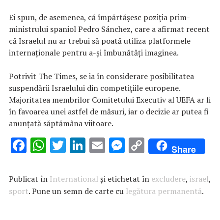
Ei spun, de asemenea, că împărtăşesc poziţia prim-
ministrului spaniol Pedro Sánchez, care a afirmat recent
că Israelul nu ar trebui să poată utiliza platformele
internaţionale pentru a-şi îmbunătăţi imaginea.
Potrivit The Times, se ia în considerare posibilitatea
suspendării Israelului din competiţiile europene.
Majoritatea membrilor Comitetului Executiv al UEFA ar fi
în favoarea unei astfel de măsuri, iar o decizie ar putea fi
anunţată săptămâna viitoare.
F
W
T
Li
E
M
C
Share
ac
h
w
n
m
es
o
e
at
it
k
ai
se
p
Publicat în
International
și etichetat în
excludere
,
israel
,
b
s
te
e
l
n
y
sport
. Pune un semn de carte cu
legătura permanentă
.
o
A
r
dI
g
Li