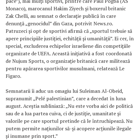
pace”), mai mulţi sportivi, printre care Paul Pogba (AS
Monaco), marocanul Hakim Ziyech şi boxerul britanic
Zak Chelli, au semnat o declaraţie publică în care
denunţă „genocidul” din Gaza, potrivit News.ro.
Patruzeci şi opt de sportivi afirmă că „sportul trebuie să
apere principiile justiţiei, echităţii şi umanităţii”. Ei cer, în
special, excluderea echipelor israeliene din competiţiile
organizate de UEFA. Această iniţiativă a fost coordonată
de Nujum Sports, o organizaţie britanică care militează
pentru apărarea sportivilor musulmani, relatează Le
Figaro.
Semnatarii îi aduc un omagiu lui Suleiman Al-Obeid,
supranumit „Pelé palestinian”, care a decedat în luna
august. Aceştia subliniază: „Nu este vorba aici de politică
sau de a lua partea cuiva, ci de justiţie, umanitate şi
valorile pe care sportul pretinde că le întruchipează. Nu
putem permite naţiunilor să-şi acopere acţiunile ilegale
şi inumane prin sport.”