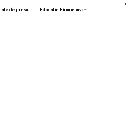
ate de presa
Educatie Financiara
+