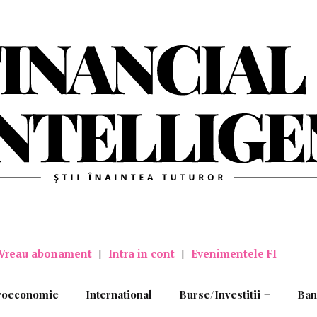
Vreau abonament
|
Intra in cont
|
Evenimentele FI
roeconomie
International
Burse/Investitii
+
Ban