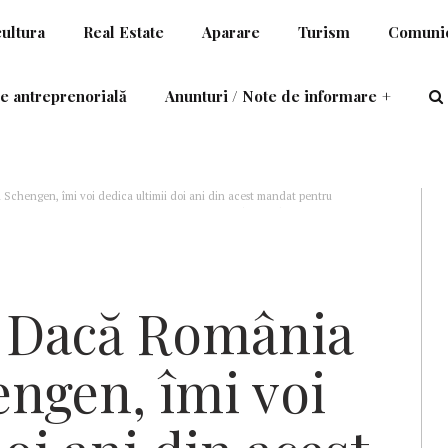
cultura
Real Estate
Aparare
Turism
Comunic
e antreprenorială
Anunturi / Note de informare
+
ele austriece (rusești la bază) și olandeze prezente în România
Dacă România
engen, îmi voi