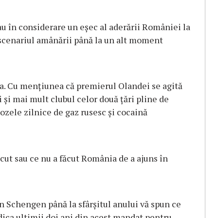
au în considerare un eșec al aderării României la
 scenariul amânării până la un alt moment
a. Cu mențiunea că premierul Olandei se agită
i și mai mult clubul celor două țări pline de
adozele zilnice de gaz rusesc și cocaină
cut sau ce nu a făcut România de a ajuns în
 Schengen până la sfârșitul anului vă spun ce
dica ultimii doi ani din acest mandat pentru