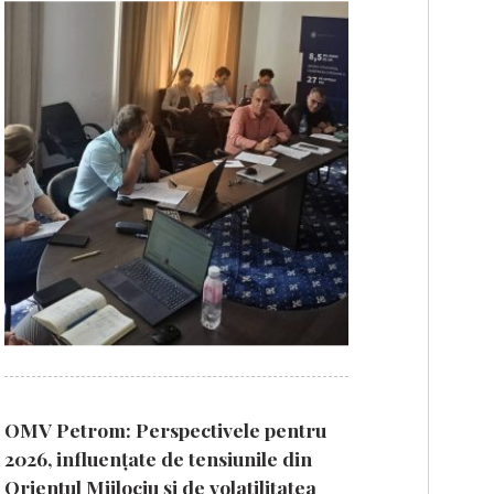
OMV Petrom: Perspectivele pentru
2026, influențate de tensiunile din
Orientul Mijlociu și de volatilitatea