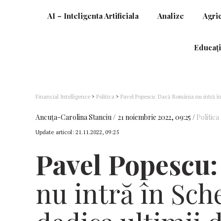
AI – Inteligenta Artificiala
Analize
Agri
Educați
Financial Intelligence
>
Politica
>
Pavel Popescu: Dacă România nu intră în Schengen, îmi voi dedica ultimii doi ani din acest mandat pentru
legislație și activitate politică ce vor viza în mod direct firmele și interes
Ancuţa-Carolina Stanciu
21 noiembrie 2022, 09:25
Politica
Update articol:
21.11.2022, 09:25
Pavel Popescu:
nu intră în Sch