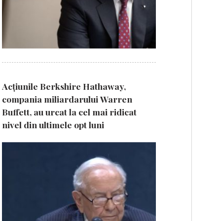
Acțiunile Berkshire Hathaway,
compania miliardarului Warren
Buffett, au urcat la cel mai ridicat
nivel din ultimele opt luni