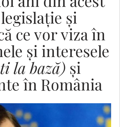
oi ani din acest
egislație și
că ce vor viza în
ele și interesele
ti la bază)
și
nte în România