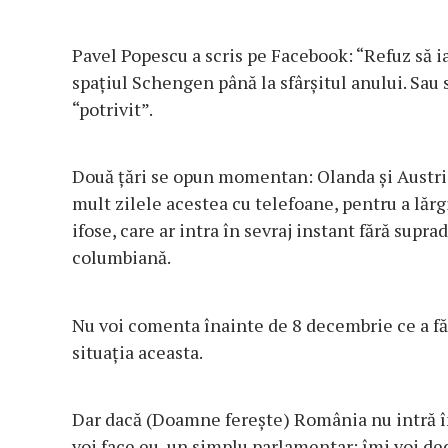
Pavel Popescu a scris pe Facebook: “Refuz să i
spațiul Schengen până la sfârșitul anului. Sau
“potrivit”.
Două ţări se opun momentan: Olanda și Austri
mult zilele acestea cu telefoane, pentru a lărg
ifose, care ar intra în sevraj instant fără supr
columbiană.
Nu voi comenta înainte de 8 decembrie ce a fă
situația aceasta.
Dar dacă (Doamne ferește) România nu intră în
voi face eu, un simplu parlamentar: îmi voi de