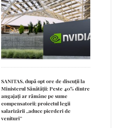
SANITAS, după opt ore de discuții la
Ministerul Sănătății: Peste 40% dintre
angajați ar rămâne pe sume
compensatorii; proiectul legii
salarizării „aduce pierderi de
venituri”