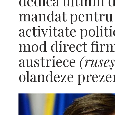
dedica ultimii d
mandat pentru l
activitate politi
mod direct firm
austriece
(ruseș
olandeze preze