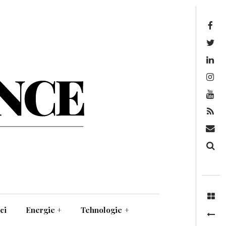
Facebook
Twitter
Linkedin
Instagram
Youtube
Feed
Mail
Căutare
ci
Energie
+
Tehnologie
+