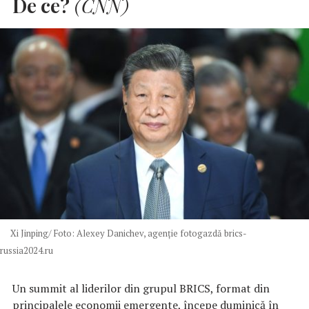
De ce?
(CNN)
Xi Jinping/ Foto: Alexey Danichev, agenție fotogazdă brics-
russia2024.ru
Un summit al liderilor din grupul BRICS, format din
principalele economii emergente, începe duminică în