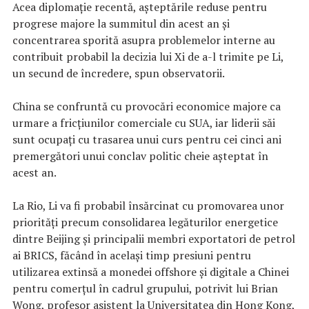
Acea diplomație recentă, așteptările reduse pentru
progrese majore la summitul din acest an și
concentrarea sporită asupra problemelor interne au
contribuit probabil la decizia lui Xi de a-l trimite pe Li,
un secund de încredere, spun observatorii.
China se confruntă cu provocări economice majore ca
urmare a fricțiunilor comerciale cu SUA, iar liderii săi
sunt ocupați cu trasarea unui curs pentru cei cinci ani
premergători unui conclav politic cheie așteptat în
acest an.
La Rio, Li va fi probabil însărcinat cu promovarea unor
priorități precum consolidarea legăturilor energetice
dintre Beijing și principalii membri exportatori de petrol
ai BRICS, făcând în același timp presiuni pentru
utilizarea extinsă a monedei offshore și digitale a Chinei
pentru comerțul în cadrul grupului, potrivit lui Brian
Wong, profesor asistent la Universitatea din Hong Kong,