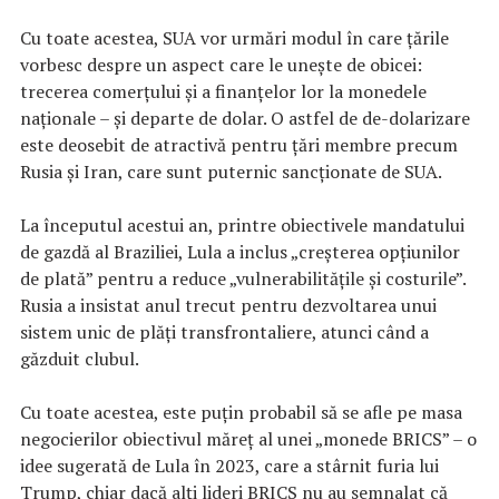
Cu toate acestea, SUA vor urmări modul în care țările
vorbesc despre un aspect care le unește de obicei:
trecerea comerțului și a finanțelor lor la monedele
naționale – și departe de dolar. O astfel de de-dolarizare
este deosebit de atractivă pentru țări membre precum
Rusia și Iran, care sunt puternic sancționate de SUA.
La începutul acestui an, printre obiectivele mandatului
de gazdă al Braziliei, Lula a inclus „creșterea opțiunilor
de plată” pentru a reduce „vulnerabilitățile și costurile”.
Rusia a insistat anul trecut pentru dezvoltarea unui
sistem unic de plăți transfrontaliere, atunci când a
găzduit clubul.
Cu toate acestea, este puțin probabil să se afle pe masa
negocierilor obiectivul măreț al unei „monede BRICS” – o
idee sugerată de Lula în 2023, care a stârnit furia lui
Trump, chiar dacă alți lideri BRICS nu au semnalat că