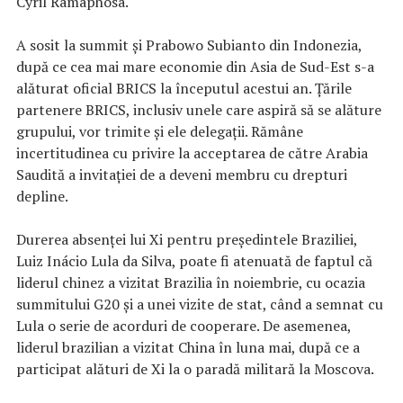
Cyril Ramaphosa.
A sosit la summit şi Prabowo Subianto din Indonezia,
după ce cea mai mare economie din Asia de Sud-Est s-a
alăturat oficial BRICS la începutul acestui an. Țările
partenere BRICS, inclusiv unele care aspiră să se alăture
grupului, vor trimite și ele delegații. Rămâne
incertitudinea cu privire la acceptarea de către Arabia
Saudită a invitației de a deveni membru cu drepturi
depline.
Durerea absenței lui Xi pentru președintele Braziliei,
Luiz Inácio Lula da Silva, poate fi atenuată de faptul că
liderul chinez a vizitat Brazilia în noiembrie, cu ocazia
summitului G20 și a unei vizite de stat, când a semnat cu
Lula o serie de acorduri de cooperare. De asemenea,
liderul brazilian a vizitat China în luna mai, după ce a
participat alături de Xi la o paradă militară la Moscova.