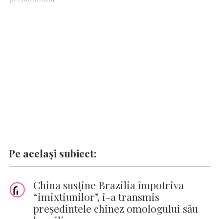
o
A
r
dI
g
Li
o
p
n
er
n
k
p
k
Pe același subiect:
China susţine Brazilia împotriva
“imixtiunilor”, i-a transmis
preşedintele chinez omologului său