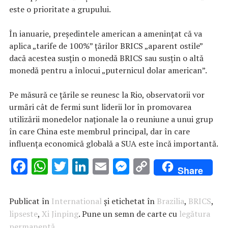
este o prioritate a grupului.
În ianuarie, președintele american a amenințat că va
aplica „tarife de 100%” țărilor BRICS „aparent ostile”
dacă acestea susțin o monedă BRICS sau susțin o altă
monedă pentru a înlocui „puternicul dolar american”.
Pe măsură ce țările se reunesc la Rio, observatorii vor
urmări cât de fermi sunt liderii lor în promovarea
utilizării monedelor naționale la o reuniune a unui grup
în care China este membrul principal, dar în care
influența economică globală a SUA este încă importantă.
F
W
T
Li
E
M
C
Share
ac
h
w
n
m
es
o
e
at
it
k
ai
se
p
Publicat în
International
și etichetat în
Brazilia
,
BRICS
,
b
s
te
e
l
n
y
lipseste
,
Xi Jinping
. Pune un semn de carte cu
legătura
permanentă
.