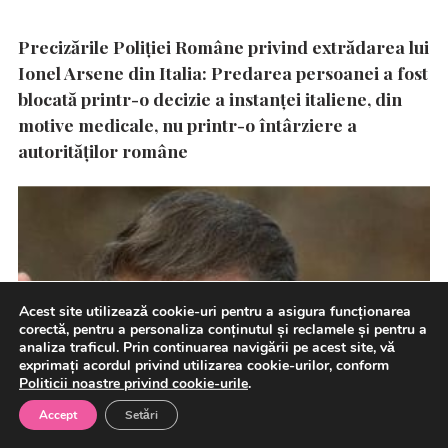
Precizările Poliţiei Române privind extrădarea lui
Ionel Arsene din Italia: Predarea persoanei a fost
blocată printr-o decizie a instanţei italiene, din
motive medicale, nu printr-o întârziere a
autorităţilor române
Acest site utilizează cookie-uri pentru a asigura funcționarea
corectă, pentru a personaliza conținutul și reclamele și pentru a
analiza traficul. Prin continuarea navigării pe acest site, vă
exprimați acordul privind utilizarea cookie-urilor, conform
Politicii noastre privind cookie-urile
.
Accept
Setări