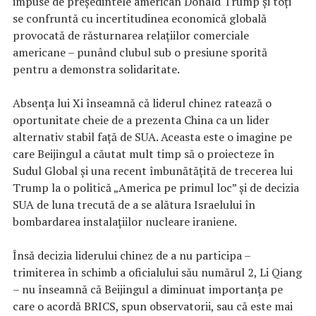
impuse de președintele american Donald Trump și toți
se confruntă cu incertitudinea economică globală
provocată de răsturnarea relațiilor comerciale
americane – punând clubul sub o presiune sporită
pentru a demonstra solidaritate.
Absența lui Xi înseamnă că liderul chinez ratează o
oportunitate cheie de a prezenta China ca un lider
alternativ stabil față de SUA. Aceasta este o imagine pe
care Beijingul a căutat mult timp să o proiecteze în
Sudul Global și una recent îmbunătățită de trecerea lui
Trump la o politică „America pe primul loc” și de decizia
SUA de luna trecută de a se alătura Israelului în
bombardarea instalațiilor nucleare iraniene.
Însă decizia liderului chinez de a nu participa –
trimiterea în schimb a oficialului său numărul 2, Li Qiang
– nu înseamnă că Beijingul a diminuat importanța pe
care o acordă BRICS, spun observatorii, sau că este mai