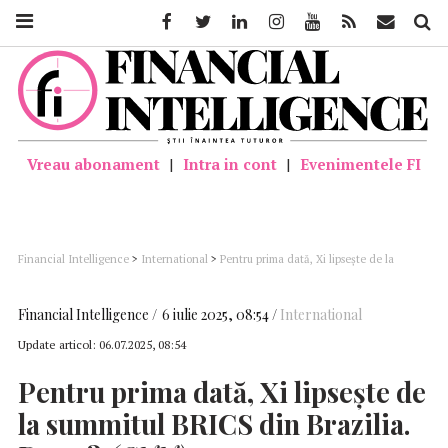
Facebook
Twitter
Linkedin
Instagram
Youtube
Feed
Mail
Căutar
Vreau abonament
|
Intra in cont
|
Evenimentele FI
Financial Intelligence
>
International
>
Pentru prima dată, Xi lipsește de la
summitul BRICS din Brazilia. De ce? (CNN)
Financial Intelligence
6 iulie 2025, 08:54
International
Update articol:
06.07.2025, 08:54
Pentru prima dată, Xi lipsește de
la summitul
BRICS
din Brazilia.