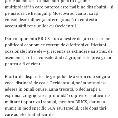
țările au militat tot mai mult pentru o „lume
multipolară” în care puterea este mai bine distribuită – și
pe măsură ce Beijingul și Moscova au căutat să își
consolideze influența internațională în contextul
accentuării tensiunilor cu Occidentul.
Dar componența BRICS – un amestec de țări cu sisteme
politice și economice extrem de diferite și cu fricțiuni
ocazionale între ele – și recenta sa extindere au atras, de
asemenea, critici, considerând că grupul este prea greoi
pentru a fi eficient.
Eforturile disparate ale grupului de a vorbi cu o singură
voce, distinctă de cea a Occidentului, se împotmolesc
adesea în opinii opuse. Luna trecută, o declarație a
exprimat „îngrijorarea profundă” cu privire la atacurile
militare împotriva Iranului, membru BRICS, dar nu a
numit în mod specific SUA sau Israelul, cele două țări
care au efectuat atacurile.