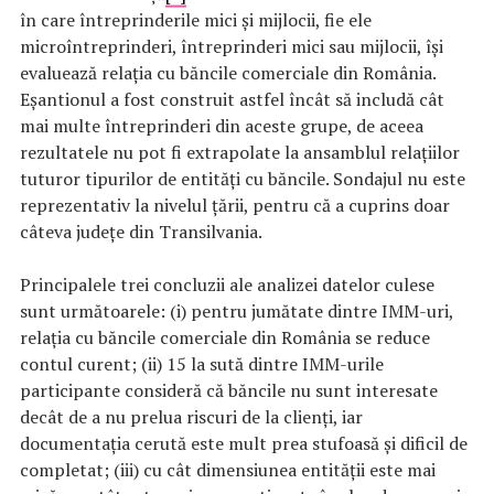
în care întreprinderile mici și mijlocii, fie ele
microîntreprinderi, întreprinderi mici sau mijlocii, își
evaluează relația cu băncile comerciale din România.
Eșantionul a fost construit astfel încât să includă cât
mai multe întreprinderi din aceste grupe, de aceea
rezultatele nu pot fi extrapolate la ansamblul relațiilor
tuturor tipurilor de entități cu băncile. Sondajul nu este
reprezentativ la nivelul țării, pentru că a cuprins doar
câteva județe din Transilvania.
Principalele trei concluzii ale analizei datelor culese
sunt următoarele: (i) pentru jumătate dintre IMM-uri,
relația cu băncile comerciale din România se reduce
contul curent; (ii) 15 la sută dintre IMM-urile
participante consideră că băncile nu sunt interesate
decât de a nu prelua riscuri de la clienți, iar
documentația cerută este mult prea stufoasă și dificil de
completat; (iii) cu cât dimensiunea entității este mai