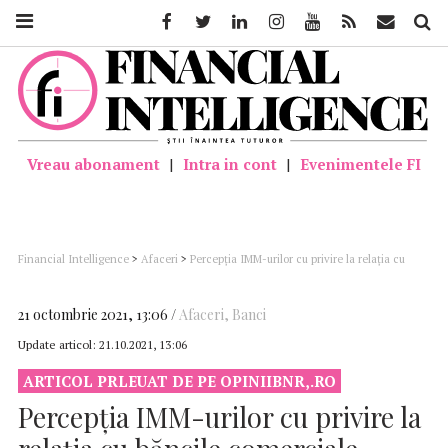
Facebook
Twitter
Linkedin
Instagram
Youtube
Feed
Mail
Căutar
Vreau abonament
|
Intra in cont
|
Evenimentele FI
Financial Intelligence
>
Afaceri
>
Percepția IMM-urilor cu privire la relația cu
băncile comerciale
21 octombrie 2021, 13:06
Afaceri
,
Banci
Update articol:
21.10.2021, 13:06
ARTICOL PRLEUAT DE PE OPINIIBNR,.RO
Percepția IMM-urilor cu privire la