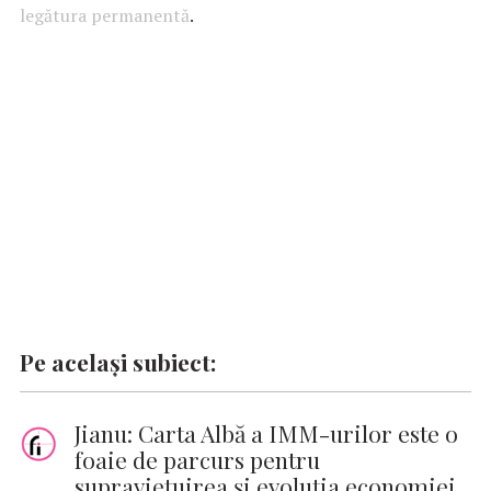
legătura permanentă
o
A
r
.
dI
g
Li
o
p
n
er
n
k
p
k
Pe același subiect:
Jianu: Carta Albă a IMM-urilor este o
foaie de parcurs pentru
supravieţuirea şi evoluţia economiei