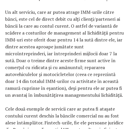
Un alt serviciu, care ar putea atrage IMM-urile către
bănci, este cel de direct debit cu alți clienți/parteneri ai
băncii la care au contul curent. O astfel de variantă de
scădere a costurilor de management al lichidității pentru
IMM-uri este oferit doar pentru 14 la sută dintre ele, iar
dintre acestea aproape jumătate sunt
microîntreprinderi, iar întreprinderi mijlocii doar 7 la
sută. Doar o treime dintre aceste firme sunt active în
comerțul cu ridicata și cu amănuntul; repararea
autovehiculelor și motocicletelor (ceea ce reprezintă
doar 14 din totalul IMM-urilor cu activitate în această
ramură cuprinse în eșantion), deși pentru ele ar putea fi
un avantaj în îmbunătățirea managementului lichidității.
Cele două exemple de servicii care ar putea fi atașate
contului curent deschis la băncile comercial nu au fost
alese întâmplător. Fintech-urile, fie ele persoane juridice