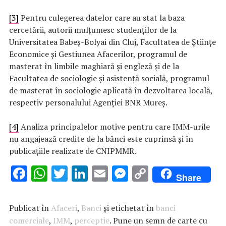
[3]
Pentru culegerea datelor care au stat la baza
cercetării, autorii mulțumesc studenților de la
Universitatea Babeș-Bolyai din Cluj, Facultatea de Științe
Economice și Gestiunea Afacerilor, programul de
masterat în limbile maghiară și engleză și de la
Facultatea de sociologie și asistență socială, programul
de masterat în sociologie aplicată în dezvoltarea locală,
respectiv personalului Agenției BNR Mureș.
[4]
Analiza principalelor motive pentru care IMM-urile
nu angajează credite de la bănci este cuprinsă și în
publicațiile realizate de CNIPMMR.
F
W
T
Li
E
M
C
Share
ac
h
w
n
m
es
o
e
at
it
k
ai
se
p
Publicat în
Afaceri
,
Banci
și etichetat în
banci
b
s
te
e
l
n
y
comerciale
,
IMM
,
perceptie
. Pune un semn de carte cu