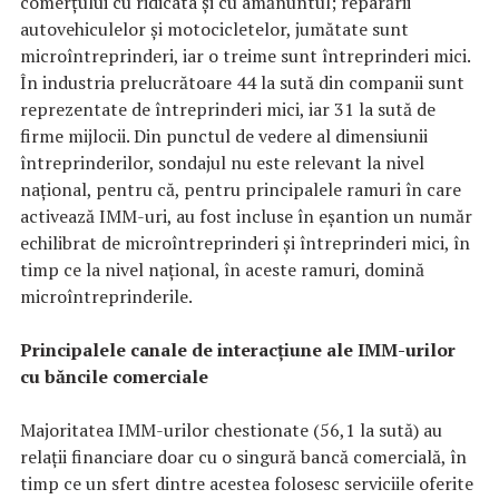
comerțului cu ridicata și cu amănuntul; reparării
autovehiculelor și motocicletelor, jumătate sunt
microîntreprinderi, iar o treime sunt întreprinderi mici.
În industria prelucrătoare 44 la sută din companii sunt
reprezentate de întreprinderi mici, iar 31 la sută de
firme mijlocii. Din punctul de vedere al dimensiunii
întreprinderilor, sondajul nu este relevant la nivel
național, pentru că, pentru principalele ramuri în care
activează IMM-uri, au fost incluse în eșantion un număr
echilibrat de microîntreprinderi și întreprinderi mici, în
timp ce la nivel național, în aceste ramuri, domină
microîntreprinderile.
Principalele canale de interacțiune ale IMM-urilor
cu băncile comerciale
Majoritatea IMM-urilor chestionate (56,1 la sută) au
relații financiare doar cu o singură bancă comercială, în
timp ce un sfert dintre acestea folosesc serviciile oferite