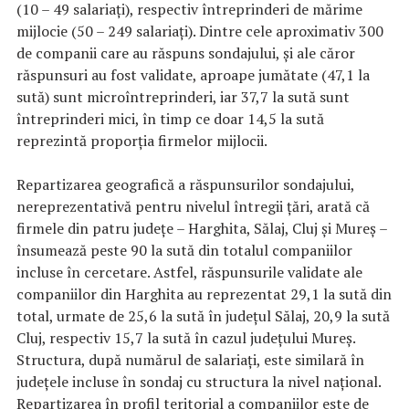
(10 – 49 salariați), respectiv întreprinderi de mărime
mijlocie (50 – 249 salariați). Dintre cele aproximativ 300
de companii care au răspuns sondajului, și ale căror
răspunsuri au fost validate, aproape jumătate (47,1 la
sută) sunt microîntreprinderi, iar 37,7 la sută sunt
întreprinderi mici, în timp ce doar 14,5 la sută
reprezintă proporția firmelor mijlocii.
Repartizarea geografică a răspunsurilor sondajului,
nereprezentativă pentru nivelul întregii țări, arată că
firmele din patru județe – Harghita, Sălaj, Cluj și Mureș –
însumează peste 90 la sută din totalul companiilor
incluse în cercetare. Astfel, răspunsurile validate ale
companiilor din Harghita au reprezentat 29,1 la sută din
total, urmate de 25,6 la sută în județul Sălaj, 20,9 la sută
Cluj, respectiv 15,7 la sută în cazul județului Mureș.
Structura, după numărul de salariați, este similară în
județele incluse în sondaj cu structura la nivel național.
Repartizarea în profil teritorial a companiilor este de