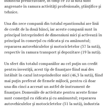
industria prelucrătoare, în timp ce 10 la sută sunt
angrenate în ramura activități profesionale, științifice și
tehnice.
Una din zece companii din totalul eșantionului are linii
de credit de la două bănci, iar aceste companii sunt în
principal întreprinderi de dimensiuni mici și activează în
principal în comerțul cu ridicata și cu amănuntul;
repararea autovehiculelor și motocicletelor (37 la sută),
respectiv în ramura transport și depozitare (19 la sută).
Un sfert din totalul companiilor au cel puțin un credit
pentru investiții, acest tip de finanțare fiind mai des
întâlnit în cazul întreprinderilor mici (46,3 la sută), fiind
mai puțin preferat de firmele mijlocii, pentru că doar
una din cinci a accesat un astfel de instrument de
finanțare. Domeniile de activitate pentru aceste firme
sunt comerțul cu ridicata și cu amănuntul; repararea
autovehiculelor și motocicletelor (31 la sută), industria