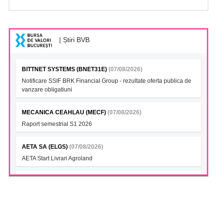
| Știri BVB
BITTNET SYSTEMS (BNET31E)
(07/08/2026)
Notificare SSIF BRK Financial Group - rezultate oferta publica de
vanzare obligatiuni
MECANICA CEAHLAU (MECF)
(07/08/2026)
Raport semestrial S1 2026
AETA SA (ELGS)
(07/08/2026)
AETA Start Livrari Agroland
INTERCAPITAL BET-TRN UCITS ETF (ICBETNETF)
(07/08/2026)
VAN la data 06.08.2026
INTERCAPITAL CROBEX10TR UCITS ETF (ICCROETF)