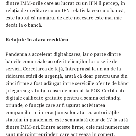
dintre IMM-urile care au lucrat cu un IFN îl percep, în
relația de creditare cu un IFN relativ la cea cu o bancă,
este faptul că numărul de acte necesare este mai mic
decât la o bancă.
Relațiile în afara creditării
Pandemia a accelerat digitalizarea, iar o parte dintre
băncile comerciale au oferit clienților lor o serie de
servicii. Cercetarea de față, întreprinsă la un an de la
ridicarea stării de urgență, arată că doar pentru una din
cinci firme a fost adăugat între serviciile oferite de bănci
și legarea gratuită a casei de marcat la POS. Certificate
digitale calificate gratuite pentru a semna oricând și
oriunde, o funcție care ar fi ușurat activitatea
companiilor in interacțiunea lor atât cu autoritățile
statului în pandemiei, este semnalată doar de 17 la sută
dintre IMM-uri. Dintre aceste firme, cele mai numeroase
sunt microîntreprinderi care activează în comerț.