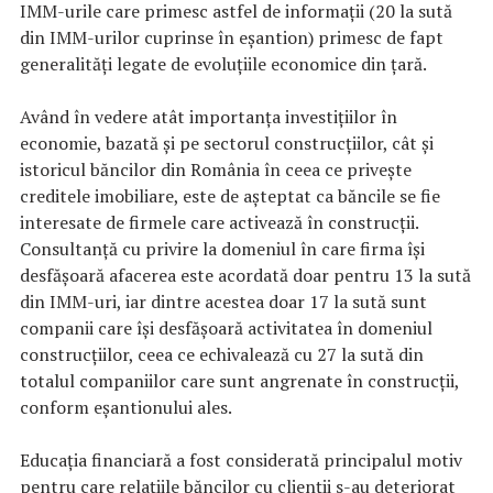
IMM-urile care primesc astfel de informații (20 la sută
din IMM-urilor cuprinse în eșantion) primesc de fapt
generalități legate de evoluțiile economice din țară.
Având în vedere atât importanța investițiilor în
economie, bazată și pe sectorul construcțiilor, cât și
istoricul băncilor din România în ceea ce privește
creditele imobiliare, este de așteptat ca băncile se fie
interesate de firmele care activează în construcții.
Consultanță cu privire la domeniul în care firma își
desfășoară afacerea este acordată doar pentru 13 la sută
din IMM-uri, iar dintre acestea doar 17 la sută sunt
companii care își desfășoară activitatea în domeniul
construcțiilor, ceea ce echivalează cu 27 la sută din
totalul companiilor care sunt angrenate în construcții,
conform eșantionului ales.
Educația financiară a fost considerată principalul motiv
pentru care relațiile băncilor cu clienții s-au deteriorat