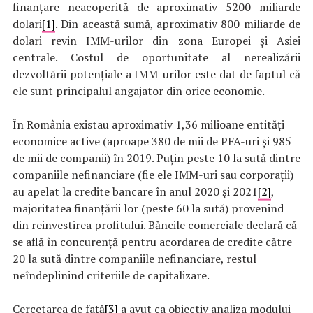
finanțare neacoperită de aproximativ 5200 miliarde
dolari
[1]
. Din această sumă, aproximativ 800 miliarde de
dolari revin IMM-urilor din zona Europei și Asiei
centrale. Costul de oportunitate al nerealizării
dezvoltării potențiale a IMM-urilor este dat de faptul că
ele sunt principalul angajator din orice economie.
În România existau aproximativ 1,36 milioane entități
economice active (aproape 380 de mii de PFA-uri și 985
de mii de companii) în 2019. Puțin peste 10 la sută dintre
companiile nefinanciare (fie ele IMM-uri sau corporații)
au apelat la credite bancare în anul 2020 și 2021
[2]
,
majoritatea finanțării lor (peste 60 la sută) provenind
din reinvestirea profitului. Băncile comerciale declară că
se află în concurență pentru acordarea de credite către
20 la sută dintre companiile nefinanciare, restul
neîndeplinind criteriile de capitalizare.
Cercetarea de față
[3]
a avut ca obiectiv analiza modului