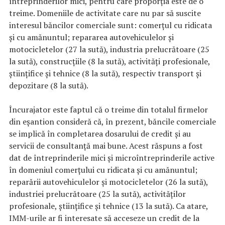
întreprinderilor mici, pentru care proporția este de o
treime. Domeniile de activitate care nu par să suscite
interesul băncilor comerciale sunt: comerțul cu ridicata
și cu amănuntul; repararea autovehiculelor și
motocicletelor (27 la sută), industria prelucrătoare (25
la sută), construcțiile (8 la sută), activități profesionale,
științifice și tehnice (8 la sută), respectiv transport și
depozitare (8 la sută).
Încurajator este faptul că o treime din totalul firmelor
din eșantion consideră că, în prezent, băncile comerciale
se implică în completarea dosarului de credit și au
servicii de consultanță mai bune. Acest răspuns a fost
dat de întreprinderile mici și microîntreprinderile active
în domeniul comerțului cu ridicata și cu amănuntul;
reparării autovehiculelor și motocicletelor (26 la sută),
industriei prelucrătoare (25 la sută), activităților
profesionale, științifice și tehnice (13 la sută). Ca atare,
IMM-urile ar fi interesate să acceseze un credit de la