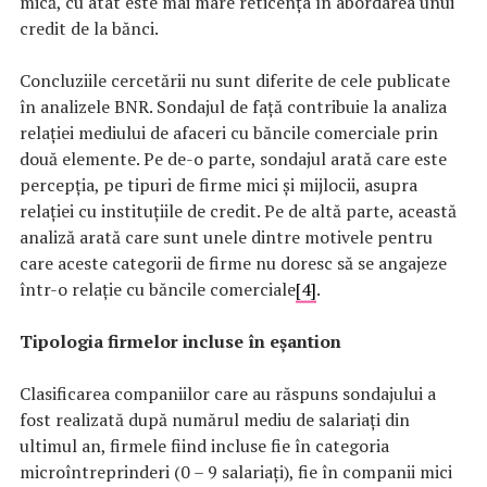
mică, cu atât este mai mare reticența în abordarea unui
credit de la bănci.
Concluziile cercetării nu sunt diferite de cele publicate
în analizele BNR. Sondajul de față contribuie la analiza
relației mediului de afaceri cu băncile comerciale prin
două elemente. Pe de-o parte, sondajul arată care este
percepția, pe tipuri de firme mici și mijlocii, asupra
relației cu instituțiile de credit. Pe de altă parte, această
analiză arată care sunt unele dintre motivele pentru
care aceste categorii de firme nu doresc să se angajeze
într-o relație cu băncile comerciale
[4]
.
Tipologia firmelor incluse în eșantion
Clasificarea companiilor care au răspuns sondajului a
fost realizată după numărul mediu de salariați din
ultimul an, firmele fiind incluse fie în categoria
microîntreprinderi (0 – 9 salariați), fie în companii mici