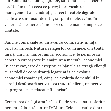
din România sau din spațiul UE, sunt mult mai eficiente
decât băncile în ceea ce privește serviciile de
management al lichidității, iar certificatele digitale
calificate sunt ușor de integrat pentru ele, având în
vedere că ele lucrează inclusiv cu cele mai noi mijloace
digitale.
Băncile comerciale au un avantaj competitiv în fața
oricărui fintech. Natura relației lor cu firmele, din toată
țara și din mai multe ramuri economice, le permite să
capete o cunoaștere în amănunt a mersului economiei.
În acest caz, este de așteptat ca băncile să atragă clienții
cu servicii de consultanță legate atât de evoluția
economiei românești, cât și de evoluția domeniului în
care îți desfășoară activitatea IMM-ul client, respectiv
cu programe de educație financiară.
Cercetarea de față arată că astfel de servicii sunt oferite
pentru 42 la sută dintre IMM-uri. Cele mai multe dintre