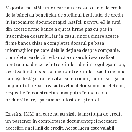
Majoritatea IMM-urilor care au accesat o linie de credit
de la bănci au beneficiat de sprijinul instituției de credit
în întocmirea documentației. Astfel, pentru 40 la sută
din aceste firme banca a ajutat firma pas cu pas în
întocmirea dosarului, iar în cazul unora dintre aceste
firme banca chiar a completat dosarul pe baza
informațiilor pe care deja le deținea despre companie.
Completarea de către bancă a dosarului s-a realizat
pentru una din zece întreprinderi din întregul eșantion,
acestea fiind în special microîntreprinderi sau firme mici
care își desfășoară activitatea în comerț cu ridicata și cu
amănuntul; repararea autovehiculelor și motocicletelor,
respectiv în construcții și mai puțin în industria
prelucrătoare, așa cum ar fi fost de așteptat.
Există și IMM-uri care nu au găsit la instituția de credit
un partener în completarea documentației necesare
accesării unei linii de credit. Acest lucru este valabil