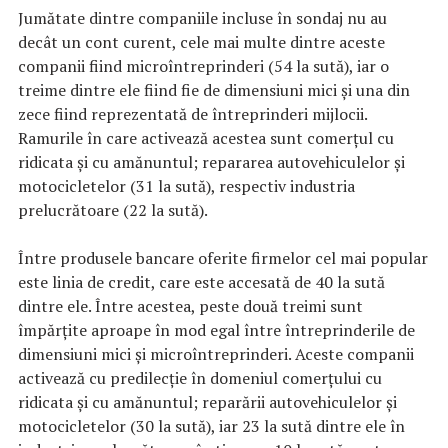
Jumătate dintre companiile incluse în sondaj nu au
decât un cont curent, cele mai multe dintre aceste
companii fiind microîntreprinderi (54 la sută), iar o
treime dintre ele fiind fie de dimensiuni mici și una din
zece fiind reprezentată de întreprinderi mijlocii.
Ramurile în care activează acestea sunt comerțul cu
ridicata și cu amănuntul; repararea autovehiculelor și
motocicletelor (31 la sută), respectiv industria
prelucrătoare (22 la sută).
Între produsele bancare oferite firmelor cel mai popular
este linia de credit, care este accesată de 40 la sută
dintre ele. Între acestea, peste două treimi sunt
împărțite aproape în mod egal între întreprinderile de
dimensiuni mici și microîntreprinderi. Aceste companii
activează cu predilecție în domeniul comerțului cu
ridicata și cu amănuntul; reparării autovehiculelor și
motocicletelor (30 la sută), iar 23 la sută dintre ele în