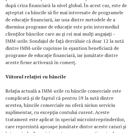
după criza financiară la nivel global. În acest caz, este de
așteptat ca băncile să fie mai interesate de programele
de educație financiară, iar una dintre metodele de a
disemina programe de educație este prin intermediul
clienților băncilor care au și cei mai mulți angajați –
IMM-urile. Sondajul de față dezvăluie că doar 12 la sută
dintre IMM-urile cuprinse în eșantion beneficiază de
programe de educație financiară, iar jumătate dintre
aceste firme activează în comerț.
Viitorul relației cu băncile
Relația actuală a IMM-urile cu băncile comerciale este
complicată și de faptul că pentru 59 la sută dintre
acestea, băncile comerciale nu oferă niciun serviciu
suplimentar, cu excepția contului curent. Aceste
tratament este aplicat în special microîntreprinderilor,
care reprezintă aproape jumătate dintre aceste cazuri și