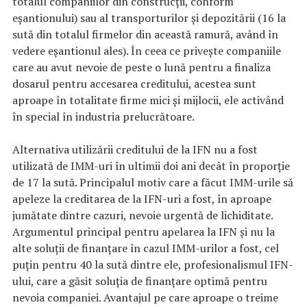
totalul companiilor din construcții, conform
eșantionului) sau al transporturilor și depozitării (16 la
sută din totalul firmelor din această ramură, având în
vedere eșantionul ales). În ceea ce privește companiile
care au avut nevoie de peste o lună pentru a finaliza
dosarul pentru accesarea creditului, acestea sunt
aproape în totalitate firme mici și mijlocii, ele activând
în special în industria prelucrătoare.
Alternativa utilizării creditului de la IFN nu a fost
utilizată de IMM-uri în ultimii doi ani decât în proporție
de 17 la sută. Principalul motiv care a făcut IMM-urile să
apeleze la creditarea de la IFN-uri a fost, în aproape
jumătate dintre cazuri, nevoie urgentă de lichiditate.
Argumentul principal pentru apelarea la IFN și nu la
alte soluții de finanțare în cazul IMM-urilor a fost, cel
puțin pentru 40 la sută dintre ele, profesionalismul IFN-
ului, care a găsit soluția de finanțare optimă pentru
nevoia companiei. Avantajul pe care aproape o treime