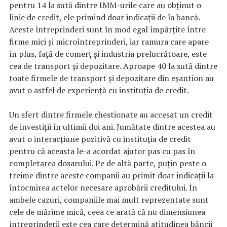
pentru 14 la sută dintre IMM-urile care au obținut o
linie de credit, ele primind doar indicații de la bancă.
Aceste întreprinderi sunt în mod egal împărțite între
firme mici și microîntreprinderi, iar ramura care apare
în plus, față de comerț și industria prelucrătoare, este
cea de transport și depozitare. Aproape 40 la sută dintre
toate firmele de transport și depozitare din eșantion au
avut o astfel de experiență cu instituția de credit.
Un sfert dintre firmele chestionate au accesat un credit
de investiții în ultimii doi ani. Jumătate dintre acestea au
avut o interacțiune pozitivă cu instituția de credit
pentru că aceasta le-a acordat ajutor pas cu pas în
completarea dosarului. Pe de altă parte, puțin peste o
treime dintre aceste companii au primit doar indicații la
întocmirea actelor necesare aprobării creditului. În
ambele cazuri, companiile mai mult reprezentate sunt
cele de mărime mică, ceea ce arată că nu dimensiunea
întreprinderii este cea care determină atitudinea băncii