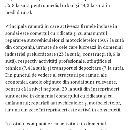
55,8 la sută pentru mediul urban și 44,2 la sută în
mediul rural.
Principala ramură în care activează firmele incluse în
sondaj este comerțul cu ridicata și cu amănuntul;
repararea autovehiculelor și motocicletelor (30,7 la sută
din companii), urmate de cele care lucrează în domeniul
industriei prelucrătoare (23 la sută), construcții (8,6 la
sută), respectiv activități profesionale, științifice și
tehnice (7,4 la sută) și transport și depozitare (7 la sută).
Din punctul de vedere al structurii pe ramuri ale
economiei, datele obținute din sondaj sunt relevante,
pentru că la nivel național 29 la sută din întreprinderi
sunt active în domeniul comerțului cu ridicata și cu
amănuntul; reparării autovehiculelor și motocicletelor,
iar una din zece întreprinderi este activă în construcții.
În totalul companiilor cu activitate în domeniul