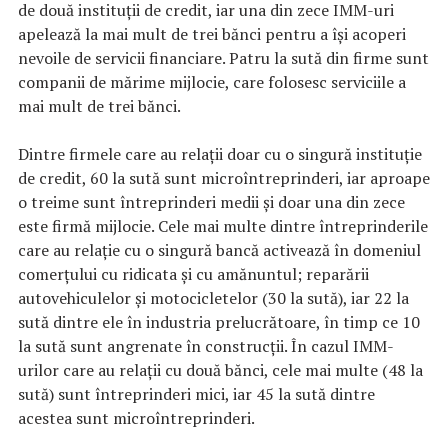
de două instituții de credit, iar una din zece IMM-uri
apelează la mai mult de trei bănci pentru a își acoperi
nevoile de servicii financiare. Patru la sută din firme sunt
companii de mărime mijlocie, care folosesc serviciile a
mai mult de trei bănci.
Dintre firmele care au relații doar cu o singură instituție
de credit, 60 la sută sunt microîntreprinderi, iar aproape
o treime sunt întreprinderi medii și doar una din zece
este firmă mijlocie. Cele mai multe dintre întreprinderile
care au relație cu o singură bancă activează în domeniul
comerțului cu ridicata și cu amănuntul; reparării
autovehiculelor și motocicletelor (30 la sută), iar 22 la
sută dintre ele în industria prelucrătoare, în timp ce 10
la sută sunt angrenate în construcții. În cazul IMM-
urilor care au relații cu două bănci, cele mai multe (48 la
sută) sunt întreprinderi mici, iar 45 la sută dintre
acestea sunt microîntreprinderi.