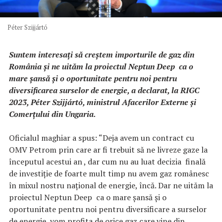
Péter Szijjártó
Suntem interesați să creștem importurile de gaz din
România și ne uităm la proiectul Neptun Deep ca o
mare șansă și o oportunitate pentru noi pentru
diversificarea surselor de energie, a declarat, la RIGC
2023, Péter Szijjártó, ministrul Afacerilor Externe și
Comerțului din Ungaria.
Oficialul maghiar a spus: “Deja avem un contract cu
OMV Petrom prin care ar fi trebuit să ne livreze gaze la
începutul acestui an , dar cum nu au luat decizia finală
de investiție de foarte mult timp nu avem gaz românesc
în mixul nostru național de energie, încă. Dar ne uităm la
proiectul Neptun Deep ca o mare șansă și o
oportunitate pentru noi pentru diversificare a surselor
de energie, vom profita de orice gaz care vine din