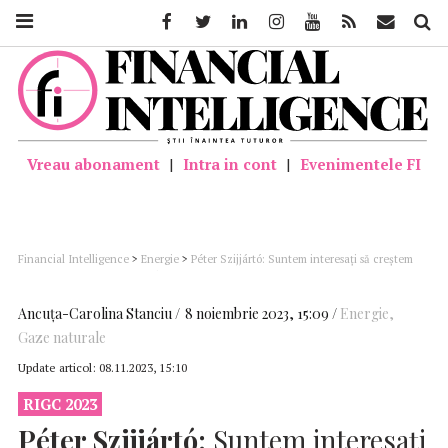
Facebook
Twitter
Linkedin
Instagram
Youtube
Feed
Mail
Căutar
Vreau abonament
|
Intra in cont
|
Evenimentele FI
Financial Intelligence
>
Energie
>
Péter Szijjártó: Suntem interesați să creștem
importurile de gaz din România și ne uităm la proiectul Neptun Deep ca o mare
șansă și o oportunitate pentru noi pentru diversificarea surselor de energie
Ancuţa-Carolina Stanciu
8 noiembrie 2023, 15:09
Energie
,
Gaze naturale
Update articol:
08.11.2023, 15:10
RIGC 2023
Péter Szijjártó:
Suntem interesați