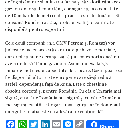
de îngrășăminte și industria farma și să valorificăm acest
gaz, nu doar să- l exportăm, dar sigur că, la o cantitate
de 10 miliarde de metri cubi, practic este de două ori cât
consumă România astăzi, probabil va fi și o cantitate
disponibilă pentru exporturi.
Cele două companii (n.r. OMV Petrom și Romgaz) vor
judeca ce fac cu această cantitate pe baze comerciale,
dar cred că nu ne deranjează să putem exporta dacă nu
avem unde să îl înmagazinăm. Avem undeva la 3,3
miliarde metri cubi capacitate de stocare. Gazul poate să
fie disponibil altor state europene care să-și reducă
astfel dependența față de Rusia. Este o chestiune
absolut corectă și pentru România. Cu cât e Ungaria mai
sigură, cu atât e România mai sigură și cu cât e România
mai sigură, cu atât e Ungaria mai sigură. Iar în domeniul
energetic relația este cu adevărat excepțională”.
F
W
T
Li
E
M
C
Share