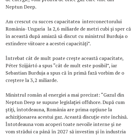
Neptun Deep.
Am crescut cu succes capacitatea interconectorului
România- Ungaria la 2,6 miliarde de metri cubi și sper că
în această după amiază să discut cu ministrul Burduja o
extindere viitoare a acestei capacități”.
Întrebat cât de mult poate crește această capacitate,
Péter Szijjártó a spus “cât de mult este posibil”, iar
Sebastian Burduja a spus că în primă fază vorbim de o
creștere la 3,2 miliarde.
Ministrul român al energiei a mai precizat: “Gazul din
Neptun Deep se supune legislației offshore. După cum
știți, întotdeauna, România are prima opțiune la
achiziționarea acestui gaz. Această discuție este închisă.
Întotdeauna vom acoperi toate nevoile interne și ne
vom strădui ca până în 2027 să investim și în industria