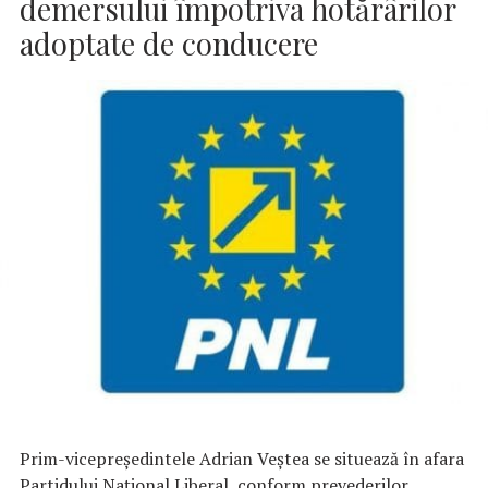
demersului împotriva hotărârilor
adoptate de conducere
Prim-vicepreşedintele Adrian Veştea se situează în afara
Partidului Naţional Liberal, conform prevederilor