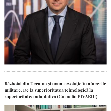
Războiul din Ucraina și noua revoluție în afacerile
militare. De la superioritatea tehnologică la
superioritatea adaptativă (Corneliu PIVARIU)