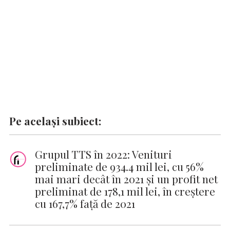
k
p
k
Pe același subiect:
Grupul TTS în 2022: Venituri
preliminate de 934.4 mil lei, cu 56%
mai mari decât în 2021 și un profit net
preliminat de 178,1 mil lei, în creștere
cu 167,7% față de 2021