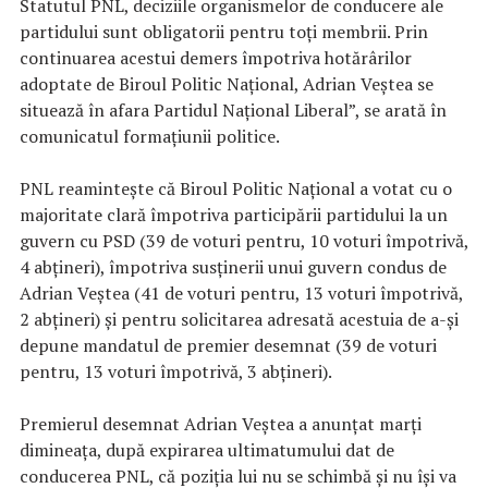
Statutul PNL, deciziile organismelor de conducere ale
partidului sunt obligatorii pentru toţi membrii. Prin
continuarea acestui demers împotriva hotărârilor
adoptate de Biroul Politic Naţional, Adrian Veştea se
situează în afara Partidul Naţional Liberal”, se arată în
comunicatul formaţiunii politice.
PNL reaminteşte că Biroul Politic Naţional a votat cu o
majoritate clară împotriva participării partidului la un
guvern cu PSD (39 de voturi pentru, 10 voturi împotrivă,
4 abţineri), împotriva susţinerii unui guvern condus de
Adrian Veştea (41 de voturi pentru, 13 voturi împotrivă,
2 abţineri) şi pentru solicitarea adresată acestuia de a-şi
depune mandatul de premier desemnat (39 de voturi
pentru, 13 voturi împotrivă, 3 abţineri).
Premierul desemnat Adrian Veştea a anunţat marţi
dimineaţa, după expirarea ultimatumului dat de
conducerea PNL, că poziţia lui nu se schimbă şi nu îşi va