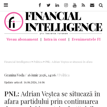
Facebook
Twitter
Linkedin
Instagram
Youtube
Feed
Mail
Căutar
Vreau abonament
|
Intra in cont
|
Evenimentele FI
Financial Intelligence
>
Politica
>
PNL: Adrian Veştea se situează în afara
partidului prin continuarea demersului împotriva hotărârilor adoptate de
conducere
Geanina Voda
16 iunie 2026, 14:06
Politica
Update articol:
16.06.2026, 14:06
PNL:
Adrian Veştea se situează în
afara partidului prin continuarea