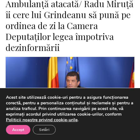
Ambulanţă atacată/ Radu Miruţă
îi cere lui Grindeanu să pună pe
ordinea de zi la Camera
Deputaţilor legea împotriva
dezinformării
Acest site utilizează cookie-uri pentru a asigura funcționarea
corectă, pentru a personaliza conținutul și reclamele și pentru a
analiza traficul. Prin continuarea navigării pe acest site, vă
exprimați acordul privind utilizarea cookie-urilor, conform
Politicii noastre privind cookie-urile
.
Accept
Setări
Radu Miruţă, ministrul interimar al Apărării, îi solicită,
printr-o postare pe pagina sa de Facebook preşedintelui