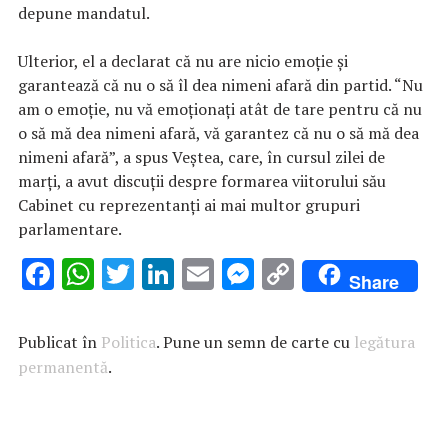
depune mandatul.
Ulterior, el a declarat că nu are nicio emoţie şi
garantează că nu o să îl dea nimeni afară din partid. “Nu
am o emoţie, nu vă emoţionaţi atât de tare pentru că nu
o să mă dea nimeni afară, vă garantez că nu o să mă dea
nimeni afară”, a spus Veştea, care, în cursul zilei de
marţi, a avut discuţii despre formarea viitorului său
Cabinet cu reprezentanţi ai mai multor grupuri
parlamentare.
F
W
T
Li
E
M
C
Share
ac
h
w
n
m
es
o
e
at
it
k
ai
se
p
Publicat în
Politica
. Pune un semn de carte cu
legătura
b
s
te
e
l
n
y
permanentă
.
o
A
r
dI
g
Li
o
p
n
er
n