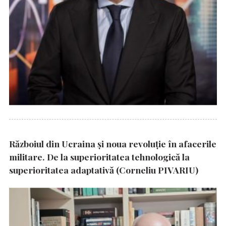
Războiul din Ucraina și noua revoluție în afacerile
militare. De la superioritatea tehnologică la
superioritatea adaptativă (Corneliu PIVARIU)