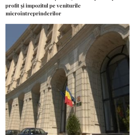
profit și impozitul pe veniturile
microîntreprinderilor