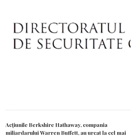
Acțiunile Berkshire Hathaway, compania
miliardarului Warren Buffett, au urcat la cel mai