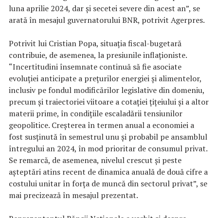
luna aprilie 2024, dar şi secetei severe din acest an”, se
arată în mesajul guvernatorului BNR, potrivit Agerpres.
Potrivit lui Cristian Popa, situaţia fiscal-bugetară
contribuie, de asemenea, la presiunile inflaţioniste.
“Incertitudini însemnate continuă să fie asociate
evoluţiei anticipate a preţurilor energiei şi alimentelor,
inclusiv pe fondul modificărilor legislative din domeniu,
precum şi traiectoriei viitoare a cotaţiei ţiţeiului şi a altor
materii prime, în condiţiile escaladării tensiunilor
geopolitice. Creşterea în termen anual a economiei a
fost susţinută în semestrul unu şi probabil pe ansamblul
întregului an 2024, în mod prioritar de consumul privat.
Se remarcă, de asemenea, nivelul crescut şi peste
aşteptări atins recent de dinamica anuală de două cifre a
costului unitar în forţa de muncă din sectorul privat”, se
mai precizează în mesajul prezentat.