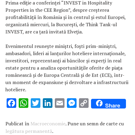
Prima ediţie a conferinţei “INVEST in Hospitality
Properties in the CEE Region”, despre creşterea
profitabilităţii în România şi în centrul şi estul Europei,
organizată miercuri, la Bucureşti, de Think Tank-ul
INVEST, are ca ţară invitată Elveţia.
Evenimentul reuneşte miniştri, foşti prim-miniştri,
ambasadori, lideri ai lanţurilor hoteliere internaţionale,
investitori, reprezentanţi ai băncilor şi experţi în real
estate pentru a analiza oportunităţile oferite de piaţa
românească şi de Europa Centrală şi de Est (ECE), într-
un moment de expansiune şi dezvoltare a infrastructurii
hoteliere.
F
W
T
Li
E
M
C
Share
ac
h
w
n
m
es
o
e
at
it
k
ai
se
p
Publicat în
Macroeconomie
. Pune un semn de carte cu
b
s
te
e
l
n
y
legătura permanentă
.