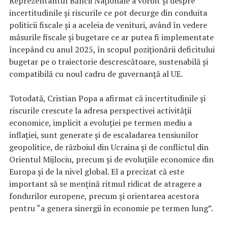
Reprezentantul Băncii Naţionale a vorbit şi despre
incertitudinile şi riscurile ce pot decurge din conduita
politicii fiscale şi a aceleia de venituri, având în vedere
măsurile fiscale şi bugetare ce ar putea fi implementate
începând cu anul 2025, în scopul poziţionării deficitului
bugetar pe o traiectorie descrescătoare, sustenabilă şi
compatibilă cu noul cadru de guvernanţă al UE.
Totodată, Cristian Popa a afirmat că incertitudinile şi
riscurile crescute la adresa perspectivei activităţii
economice, implicit a evoluţiei pe termen mediu a
inflaţiei, sunt generate şi de escaladarea tensiunilor
geopolitice, de războiul din Ucraina şi de conflictul din
Orientul Mijlociu, precum şi de evoluţiile economice din
Europa şi de la nivel global. El a precizat că este
important să se menţină ritmul ridicat de atragere a
fondurilor europene, precum şi orientarea acestora
pentru “a genera sinergii în economie pe termen lung”.