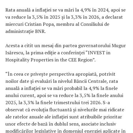
Rata anuală a inflaţiei se va mări la 4,9% în 2024, apoi se
va reduce la 3,5% în 2025 şi la 3,3% în 2026, a declarat
miercuri Cristian Popa, membru al Consiliului de
administraţie BNR.
Acesta a citit un mesaj din partea guvernatorului Mugur
Isărescu, la prima ediţie a conferinţei “INVEST in
Hospitality Properties in the CEE Region”.
“În ceea ce priveşte perspectiva apropiată, potrivit
noilor date şi evaluări la nivelul Băncii Centrale, rata
anuală a inflaţiei se va mări probabil la 4,9% la finele
anului curent, apoi se va reduce la 3,5% la finele anului
2025, la 3,3% la finele trimestrului trei 2026. S-a
observat că evoluţia fluctuantă şi nivelurile mai ridicate
ale ratelor anuale ale inflaţiei sunt atribuibile prioritar
unor efecte de bază în dublul sens, asociate inclusiv
modificărilor legislative în domeniul energiei aplicate în