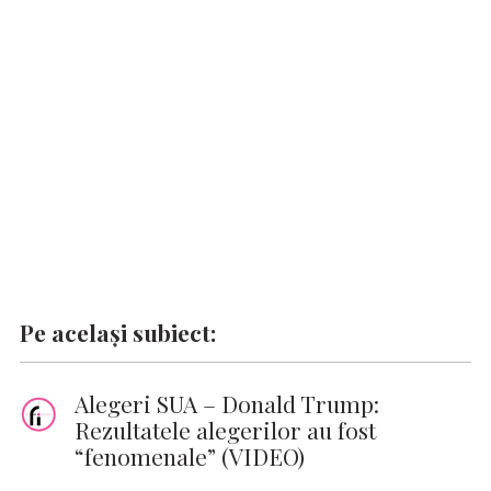
o
A
r
dI
g
Li
o
p
n
er
n
k
p
k
Pe același subiect:
Alegeri SUA – Donald Trump:
Rezultatele alegerilor au fost
“fenomenale” (VIDEO)