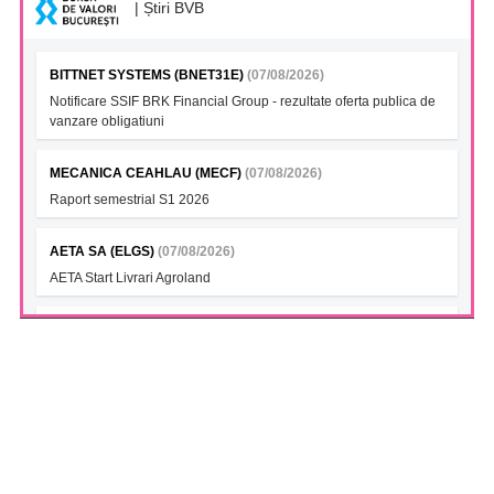
| Știri BVB
BITTNET SYSTEMS (BNET31E)
(07/08/2026)
Notificare SSIF BRK Financial Group - rezultate oferta publica de
vanzare obligatiuni
MECANICA CEAHLAU (MECF)
(07/08/2026)
Raport semestrial S1 2026
AETA SA (ELGS)
(07/08/2026)
AETA Start Livrari Agroland
INTERCAPITAL BET-TRN UCITS ETF (ICBETNETF)
(07/08/2026)
VAN la data 06.08.2026
INTERCAPITAL CROBEX10TR UCITS ETF (ICCROETF)
(07/08/2026)
VAN la data 06.08.2026