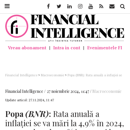
Facebook
Twitter
Linkedin
Instagram
Youtube
Feed
Mail
Căutar
Vreau abonament
|
Intra in cont
|
Evenimentele FI
Financial Intelligence
>
Macroeconomie
>
Popa (BNR): Rata anuală a inflaţiei se
va mări la 4,9% în 2024, se va reduce la 3,5% în 2025 şi la 3,3% în 2026
Financial Intelligence
27 noiembrie 2024, 11:47
Macroeconomie
Update articol:
27.11.2024, 11:47
Popa
(BNR)
:
Rata anuală a
inflaţiei se va mări la 4,9% în 2024,