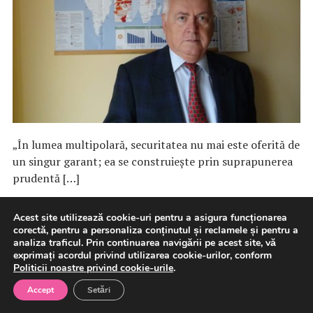
„În lumea multipolară, securitatea nu mai este oferită de
un singur garant; ea se construiește prin suprapunerea
prudentă […]
Acest site utilizează cookie-uri pentru a asigura funcționarea
9 august 2026
Analize
International
corectă, pentru a personaliza conținutul și reclamele și pentru a
analiza traficul. Prin continuarea navigării pe acest site, vă
exprimați acordul privind utilizarea cookie-urilor, conform
Politicii noastre privind cookie-urile
.
Netanyahu: Israelul „respinge”
Accept
Setări
planul SUA pentru Gaza,