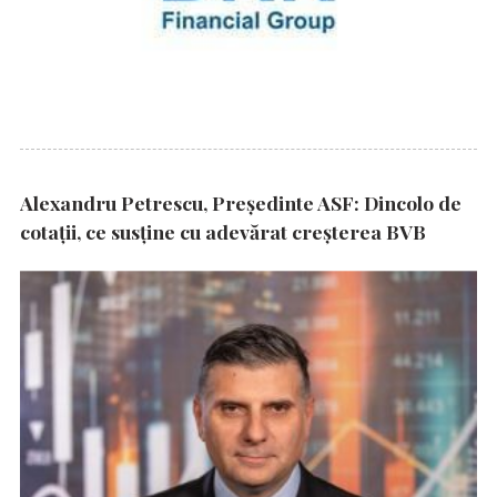
Alexandru Petrescu, Președinte ASF: Dincolo de
cotații, ce susține cu adevărat creșterea BVB