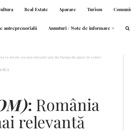
cultura
Real Estate
Aparare
Turism
Comunic
e antreprenorială
Anunturi / Note de informare
+
a va deveni cea mai relevantă ţară din Europa din punct de vedere
netica
OM)
:
România
ai relevantă