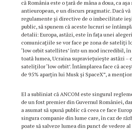
că România este o ţară de mâna a doua, ca aşa n
antieuropean, e un discurs pragmatic. Dacă vă d
regulamente şi directive de o imbecilitate ieş
public, să spunem că aceste lucruri se întâmplă
detalii: Europa, astăzi, este în faţa unei aleger
comunicaţiile se vor face pe zona de sateliţi l
‘low orbit satellites’ într-un mod incredibil, în
toată lumea, Ucraina supravieţuieşte astăzi – c
sateliţilor ‘low orbit’. Întâmplarea face că ace
de 95% aparţin lui Musk şi SpaceX”, a menţio
El a subliniat că ANCOM este singurul reglem
de un fost premier din Guvernul României, dar ş
a asumat să spună public că ceea ce face Europa
singura companie din lume care, în caz de răzb
poate să salveze lumea din punct de vedere al 