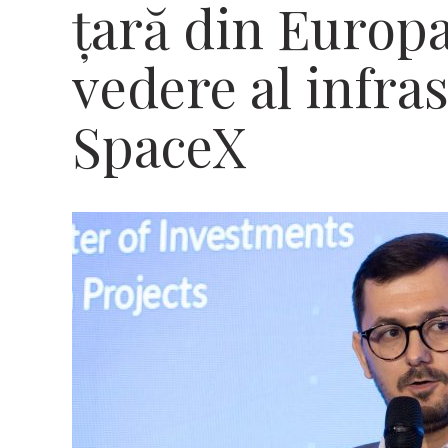
ţară din Europ
vedere al infra
SpaceX