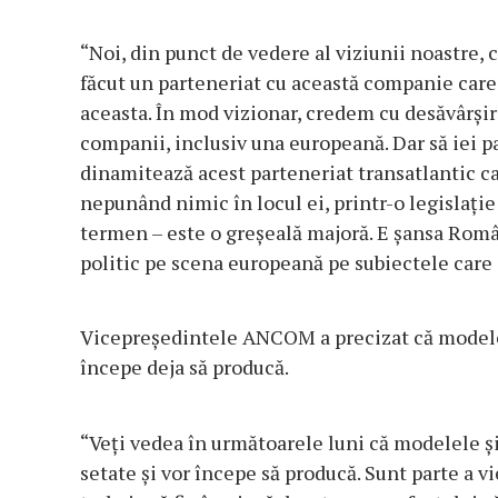
“Noi, din punct de vedere al viziunii noastre,
făcut un parteneriat cu această companie care 
aceasta. În mod vizionar, credem cu desăvârşir
companii, inclusiv una europeană. Dar să iei par
dinamitează acest parteneriat transatlantic car
nepunând nimic în locul ei, printr-o legislaţie 
termen – este o greşeală majoră. E şansa Româ
politic pe scena europeană pe subiectele care 
Vicepreşedintele ANCOM a precizat că modelele
începe deja să producă.
“Veţi vedea în următoarele luni că modelele şi 
setate şi vor începe să producă. Sunt parte a v