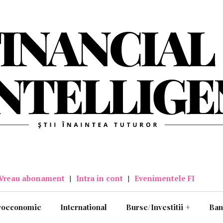
Vreau abonament
|
Intra in cont
|
Evenimentele FI
roeconomie
International
Burse/Investitii
+
Ban