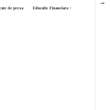
ate de presa
Educatie Financiara
+