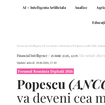
AI – Inteligenta Artificiala
Analize
Agri
Educați
Financial Intelligence
>
Securitate cibernetica
>
Popescu (ANCOM): Români
al infrastructurii SpaceX
Financial Intelligence
16 iunie 2026, 12:05
Securitate ciber
Update articol:
18.06.2026, 17:43
Forumul România Digitală 2026
Popescu
(ANC
va deveni cea m