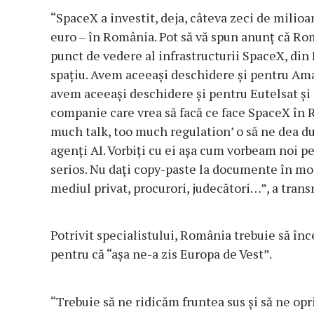
“SpaceX a investit, deja, câteva zeci de milioa
euro – în România. Pot să vă spun anunţ că Ro
punct de vedere al infrastructurii SpaceX, di
spaţiu. Avem aceeaşi deschidere şi pentru Am
avem aceeaşi deschidere şi pentru Eutelsat şi
companie care vrea să facă ce face SpaceX în R
much talk, too much regulation’ o să ne dea dur
agenţi AI. Vorbiţi cu ei aşa cum vorbeam noi pe
serios. Nu daţi copy-paste la documente în mod
mediul privat, procurori, judecători…”, a trans
Potrivit specialistului, România trebuie să în
pentru că “aşa ne-a zis Europa de Vest”.
“Trebuie să ne ridicăm fruntea sus şi să ne op