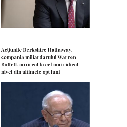
Acțiunile Berkshire Hathaway,
compania miliardarului Warren
Buffett, au urcat la cel mai ridicat
nivel din ultimele opt luni