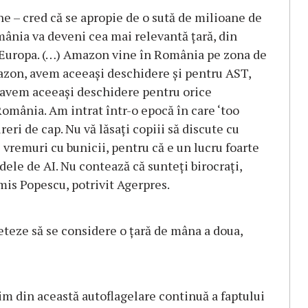
ne – cred că se apropie de o sută de milioane de
mânia va deveni cea mai relevantă ţară, din
n Europa. (…) Amazon vine în România pe zona de
azon, avem aceeaşi deschidere şi pentru AST,
 avem aceeaşi deschidere pentru orice
omânia. Am intrat într-o epocă în care ‘too
eri de cap. Nu vă lăsaţi copiii să discute cu
 vremuri cu bunicii, pentru că e un lucru foarte
ele de AI. Nu contează că sunteţi birocraţi,
mis Popescu, potrivit Agerpres.
ceteze să se considere o ţară de mâna a doua,
rim din această autoflagelare continuă a faptului