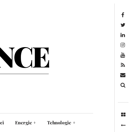
Facebook
Twitter
Linkedin
Instagram
Youtube
Feed
Mail
Căutare
ci
Energie
+
Tehnologie
+