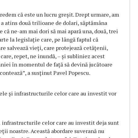
 credem că este un lucru greşit. Drept urmare, am
a atins două trilioane de dolari, săptămâna
e că ne-am mai dori să mai apară una, două, trei
te la legislaţie care, pe lângă faptul că
e salvează vieţi, care protejează cetăţenii,
care, repet, ne inundă, – şi subliniez acest
niei în momentul de faţă să devină jucătoare
contează”, a susţinut Pavel Popescu.
 şi infrastructurile celor care au investit vor
infrastructurile celor care au investit deja sunt
ieţii noastre. Această abordare suverană nu