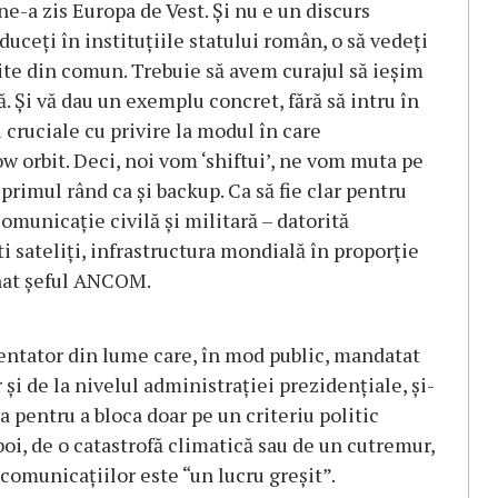
e-a zis Europa de Vest. Şi nu e un discurs
uceţi în instituţiile statului român, o să vedeţi
ite din comun. Trebuie să avem curajul să ieşim
. Şi vă dau un exemplu concret, fără să intru în
i cruciale cu privire la modul în care
ow orbit. Deci, noi vom ‘shiftui’, ne vom muta pe
 primul rând ca şi backup. Ca să fie clar pentru
omunicaţie civilă şi militară – datorită
şti sateliţi, infrastructura mondială în proporţie
nat şeful ANCOM.
entator din lume care, în mod public, mandatat
i de la nivelul administraţiei prezidenţiale, şi-
 pentru a bloca doar pe un criteriu politic
oi, de o catastrofă climatică sau de un cutremur,
comunicaţiilor este “un lucru greşit”.