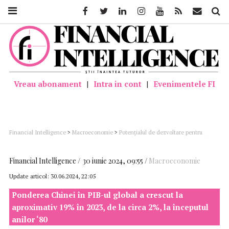
Facebook
Twitter
Linkedin
Instagram
Youtube
Feed
Mail
Căutar
Vreau abonament
|
Intra in cont
|
Evenimentele FI
Financial Intelligence
>
Macroeconomie
>
Potențialul de dezvoltare pentru
relațiile economice China – România pe termen mediu este foarte ridicat, având
în vedere nivelul redus din prezent
Financial Intelligence
30 iunie 2024, 09:55
Macroeconomie
Update articol:
30.06.2024, 22:05
Ponderea Chinei în PIB-ul global a crescut la
aproximativ 19% în 2023, de la circa 2%, la începutul
anilor ‘80