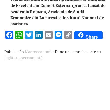
de Excelenta in Comert Exterior (proiect lansat de
Academia Romana, Academia de Studii
Economice din Bucuresti si Institutul National de
Statistica
F
W
T
Li
E
M
C
Share
ac
h
w
n
m
es
o
e
at
it
k
ai
se
p
Publicat în
Macroeconomie
. Pune un semn de carte cu
b
s
te
e
l
n
y
legătura permanentă
.
o
A
r
dI
g
Li
o
p
n
er
n
k
p
k