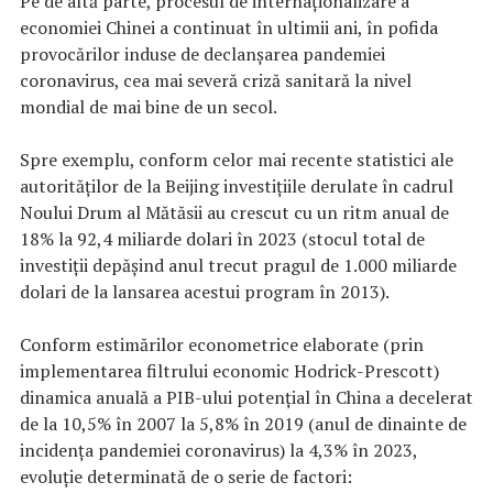
Pe de altă parte, procesul de internaționalizare a
economiei Chinei a continuat în ultimii ani, în pofida
provocărilor induse de declanșarea pandemiei
coronavirus, cea mai severă criză sanitară la nivel
mondial de mai bine de un secol.
Spre exemplu, conform celor mai recente statistici ale
autorităților de la Beijing investițiile derulate în cadrul
Noului Drum al Mătăsii au crescut cu un ritm anual de
18% la 92,4 miliarde dolari în 2023 (stocul total de
investiții depășind anul trecut pragul de 1.000 miliarde
dolari de la lansarea acestui program în 2013).
Conform estimărilor econometrice elaborate (prin
implementarea filtrului economic Hodrick-Prescott)
dinamica anuală a PIB-ului potențial în China a decelerat
de la 10,5% în 2007 la 5,8% în 2019 (anul de dinainte de
incidența pandemiei coronavirus) la 4,3% în 2023,
evoluție determinată de o serie de factori: