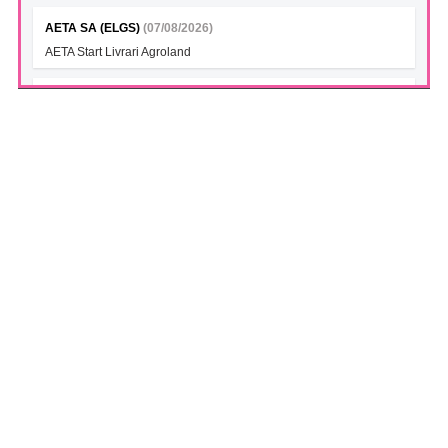
AETA SA (ELGS)
(07/08/2026)
AETA Start Livrari Agroland
INTERCAPITAL BET-TRN UCITS ETF (ICBETNETF)
(07/08/2026)
VAN la data 06.08.2026
INTERCAPITAL CROBEX10TR UCITS ETF (ICCROETF)
(07/08/2026)
VAN la data 06.08.2026