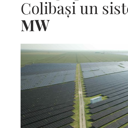
Colibași un si
MW