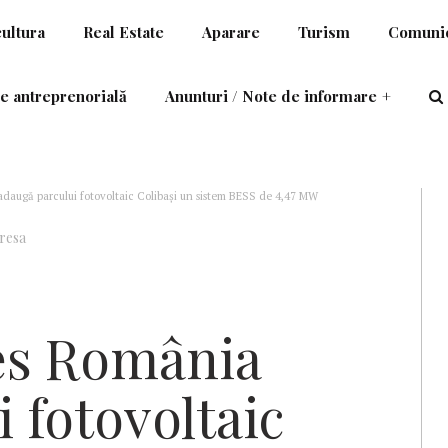
cultura
Real Estate
Aparare
Turism
Comunic
e antreprenorială
Anunturi / Note de informare
+
augă parcului fotovoltaic Colibași un sistem BESS de 4,47 MW
resa
s România
 fotovoltaic