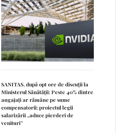
SANITAS, după opt ore de discuții la
Ministerul Sănătății: Peste 40% dintre
angajați ar rămâne pe sume
compensatorii; proiectul legii
salarizării „aduce pierderi de
venituri”