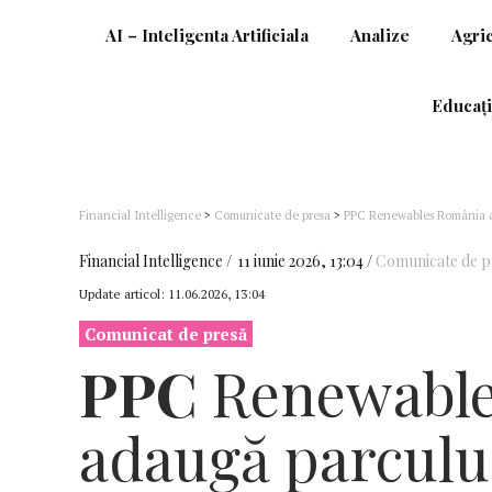
AI – Inteligenta Artificiala
Analize
Agri
Educați
Financial Intelligence
>
Comunicate de presa
>
PPC Renewables România ad
Financial Intelligence
11 iunie 2026, 13:04
Comunicate de p
Update articol:
11.06.2026, 13:04
Comunicat de presă
PPC
Renewable
adaugă parcului