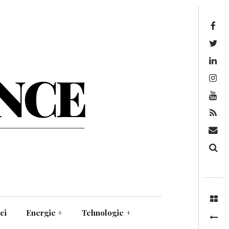
Facebook
Twitter
Linkedin
Instagram
Youtube
Feed
Mail
Căutare
ci
Energie
+
Tehnologie
+