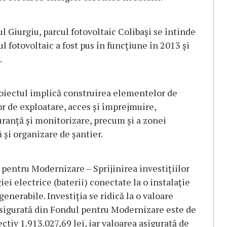
l Giurgiu, parcul fotovoltaic Colibași se întinde
l fotovoltaic a fost pus în funcțiune în 2013 și
.
roiectul implică construirea elementelor de
r de exploatare, acces și împrejmuire,
ranță și monitorizare, precum și a zonei
și organizare de șantier.
 pentru Modernizare – Sprijinirea investițiilor
ei electrice (baterii) conectate la o instalație
enerabile. Investiția se ridică la o valoare
asigurată din Fondul pentru Modernizare este de
ctiv 1.913.027,69 lei, iar valoarea asigurată de