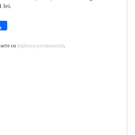
 lei.
e
carte cu
legătura permanentă
.