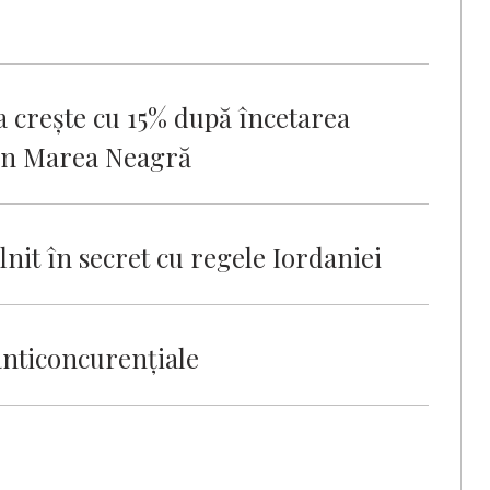
a creşte cu 15% după încetarea
din Marea Neagră
lnit în secret cu regele Iordaniei
anticoncurenţiale