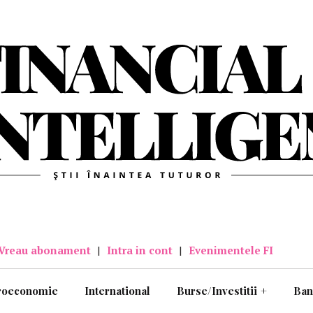
Vreau abonament
|
Intra in cont
|
Evenimentele FI
roeconomie
International
Burse/Investitii
+
Ban