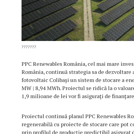
???????
PPC Renewables România, cel mai mare investi
România, continuă strategia sa de dezvoltare a
fotovoltaic Colibași un sistem de stocare a ene
MW | 8,94 MWh. Proiectul se ridică la o valoare
1,9 milioane de lei vor fi asigurați de finanț
Proiectul continuă planul PPC Renewables Rom
regenerabilă cu proiecte de stocare care pot co
prin profilul de producție predictibil asigurat 