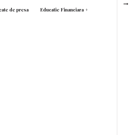
ate de presa
Educatie Financiara
+