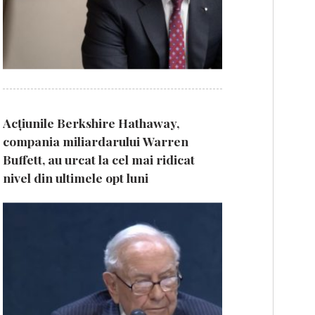
Acțiunile Berkshire Hathaway,
compania miliardarului Warren
Buffett, au urcat la cel mai ridicat
nivel din ultimele opt luni