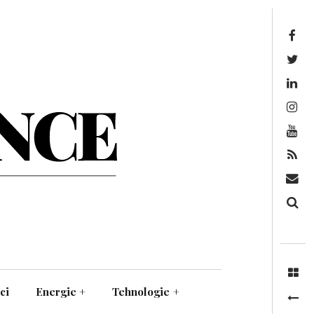
Facebook
Twitter
Linkedin
Instagram
Youtube
Feed
Mail
Căutare
ci
Energie
+
Tehnologie
+