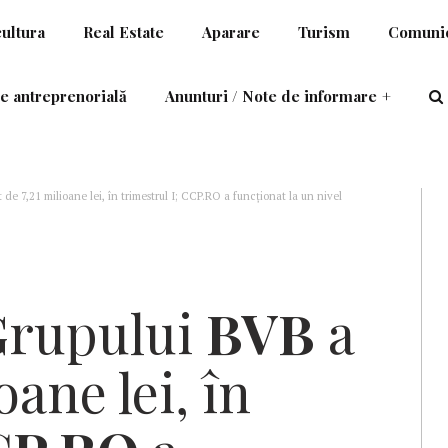
cultura
Real Estate
Aparare
Turism
Comunic
e antreprenorială
Anunturi / Note de informare
+
t de 7,21 milioane lei, în trimestrul I; CCP.RO a funcționat la un nivel
ate
 Grupului
BVB
a
oane lei, în