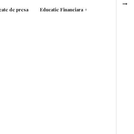
ate de presa
Educatie Financiara
+