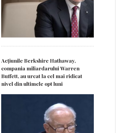
Acțiunile Berkshire Hathaway,
compania miliardarului Warren
Buffett, au urcat la cel mai ridicat
nivel din ultimele opt luni