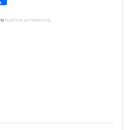
e
 cu
legătura permanentă
.