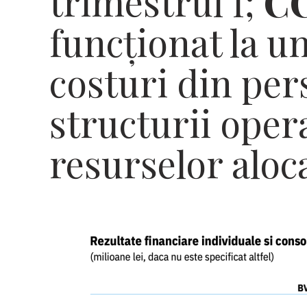
trimestrul I;
C
funcționat la un
costuri din per
structurii opera
resurselor aloc