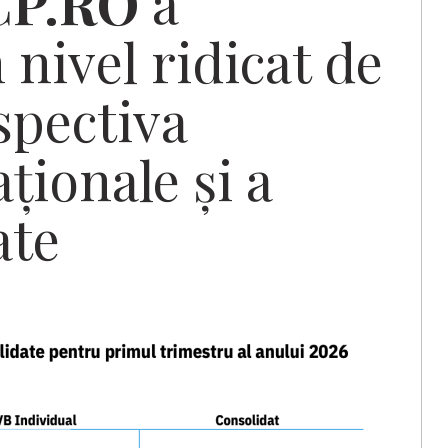
CP.RO
a
 nivel ridicat de
spectiva
ționale și a
ate