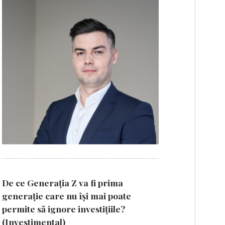
De ce Generația Z va fi prima
generație care nu își mai poate
permite să ignore investițiile?
(Investimental)