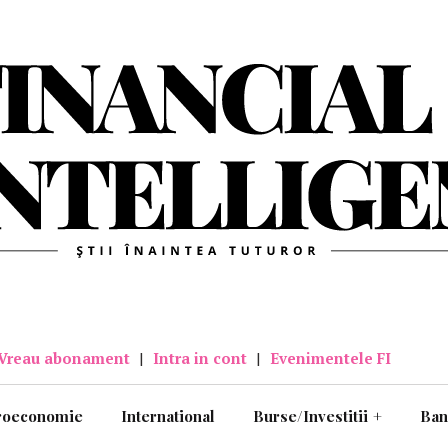
Vreau abonament
|
Intra in cont
|
Evenimentele FI
roeconomie
International
Burse/Investitii
+
Ban