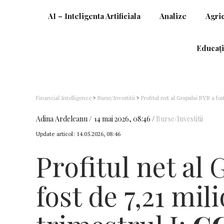
AI – Inteligenta Artificiala
Analize
Agri
Educați
Financial Intelligence
>
Burse/Investitii
>
Profitul net al Grupului BVB a fos
ridicat de costuri din perspectiva structurii operaționale și a resurselor aloc
Adina Ardeleanu
14 mai 2026, 08:46
Burse/Investitii
Update articol:
14.05.2026, 08:46
Profitul net al
fost de 7,21 mili