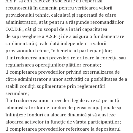
A.S.F. să contracteze o societate cu expertiză
recunoscută în domeniu pentru verificarea valorii
provizionului tehnic, calculată şi raportată de către
administratori, atât pentru a răspunde recomandărilor
O.C.D.E., cât și cu scopul de a întări capacitatea
de supraveghere a A.S.F. și de a asigura o fundamentare
suplimentară și calculată independent a valorii
provizionului tehnic, în beneficiul participanților;
 introducerea unei prevederi referitoare la corecția sau
regularizarea operațiunilor/plăților eronate;
 completarea prevederilor privind externalizarea de
către administrator a unor activități cu posibilitatea de a
stabili condiții suplimentare prin reglementări
secundare;
 introducerea unor prevederi legale care să permită
administratorilor de fonduri de pensii ocupaționale să
înființeze fonduri cu alocare dinamică și să ajusteze
alocarea activelor în funcție de vârsta participanților;
 completarea prevederilor referitoare la depozitarul