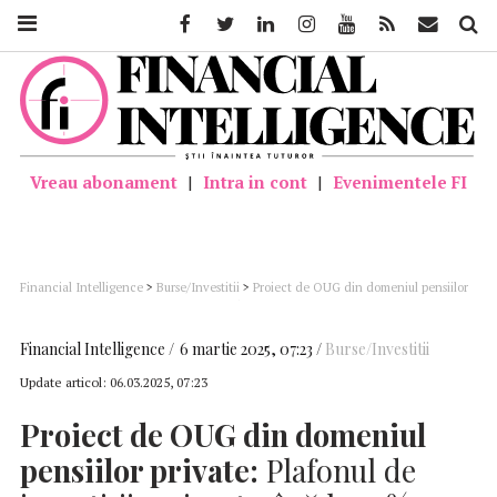
Facebook
Twitter
Linkedin
Instagram
Youtube
Feed
Mail
Căutar
Vreau abonament
|
Intra in cont
|
Evenimentele FI
Financial Intelligence
>
Burse/Investitii
>
Proiect de OUG din domeniul pensiilor
private: Plafonul de investiţii majorat până la 10%; Administratorii de fonduri de
pensii facultative pot înființa fonduri cu alocare dinamică și să ajusteze alocarea
activelor în funcție de vârsta participanților
Financial Intelligence
6 martie 2025, 07:23
Burse/Investitii
Update articol:
06.03.2025, 07:23
Proiect de
OUG
din domeniul
pensiilor private:
Plafonul de