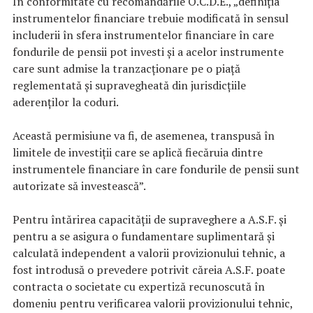
În conformitate cu recomandările O.C.D.E., „definiția
instrumentelor financiare trebuie modificată în sensul
includerii în sfera instrumentelor financiare în care
fondurile de pensii pot investi și a acelor instrumente
care sunt admise la tranzacționare pe o piață
reglementată și supravegheată din jurisdicțiile
aderenților la coduri.
Această permisiune va fi, de asemenea, transpusă în
limitele de investiții care se aplică fiecăruia dintre
instrumentele financiare în care fondurile de pensii sunt
autorizate să investească”.
Pentru întărirea capacității de supraveghere a A.S.F. și
pentru a se asigura o fundamentare suplimentară și
calculată independent a valorii provizionului tehnic, a
fost introdusă o prevedere potrivit căreia A.S.F. poate
contracta o societate cu expertiză recunoscută în
domeniu pentru verificarea valorii provizionului tehnic,