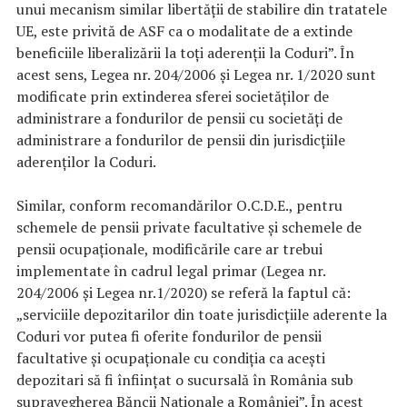
unui mecanism similar libertății de stabilire din tratatele
UE, este privită de ASF ca o modalitate de a extinde
beneficiile liberalizării la toți aderenții la Coduri”. În
acest sens, Legea nr. 204/2006 și Legea nr. 1/2020 sunt
modificate prin extinderea sferei societăților de
administrare a fondurilor de pensii cu societăți de
administrare a fondurilor de pensii din jurisdicțiile
aderenților la Coduri.
Similar, conform recomandărilor O.C.D.E., pentru
schemele de pensii private facultative și schemele de
pensii ocupaționale, modificările care ar trebui
implementate în cadrul legal primar (Legea nr.
204/2006 și Legea nr.1/2020) se referă la faptul că:
„serviciile depozitarilor din toate jurisdicțiile aderente la
Coduri vor putea fi oferite fondurilor de pensii
facultative și ocupaționale cu condiția ca acești
depozitari să fi înființat o sucursală în România sub
supravegherea Băncii Naționale a României”. În acest