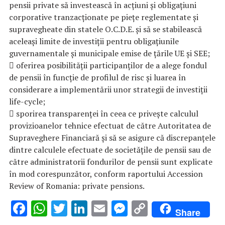
pensii private să investească în acțiuni și obligațiuni
corporative tranzacționate pe piețe reglementate și
supravegheate din statele O.C.D.E. și să se stabilească
aceleași limite de investiții pentru obligațiunile
guvernamentale și municipale emise de țările UE și SEE;
 oferirea posibilității participanților de a alege fondul
de pensii în funcție de profilul de risc și luarea în
considerare a implementării unor strategii de investiții
life-cycle;
 sporirea transparenței în ceea ce privește calculul
provizioanelor tehnice efectuat de către Autoritatea de
Supraveghere Financiară și să se asigure că discrepanțele
dintre calculele efectuate de societățile de pensii sau de
către administratorii fondurilor de pensii sunt explicate
în mod corespunzător, conform raportului Accession
Review of Romania: private pensions.
F
W
T
Li
E
M
C
Share
ac
h
w
n
m
es
o