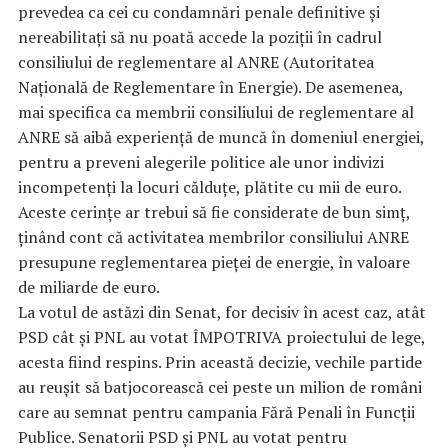
prevedea ca cei cu condamnări penale definitive și
nereabilitați să nu poată accede la poziții în cadrul
consiliului de reglementare al ANRE (Autoritatea
Națională de Reglementare în Energie). De asemenea,
mai specifica ca membrii consiliului de reglementare al
ANRE să aibă experiență de muncă în domeniul energiei,
pentru a preveni alegerile politice ale unor indivizi
incompetenți la locuri călduțe, plătite cu mii de euro.
Aceste cerințe ar trebui să fie considerate de bun simț,
ținând cont că activitatea membrilor consiliului ANRE
presupune reglementarea pieței de energie, în valoare
de miliarde de euro.
La votul de astăzi din Senat, for decisiv în acest caz, atât
PSD cât și PNL au votat ÎMPOTRIVA proiectului de lege,
acesta fiind respins. Prin această decizie, vechile partide
au reușit să batjocorească cei peste un milion de români
care au semnat pentru campania Fără Penali în Funcții
Publice. Senatorii PSD și PNL au votat pentru