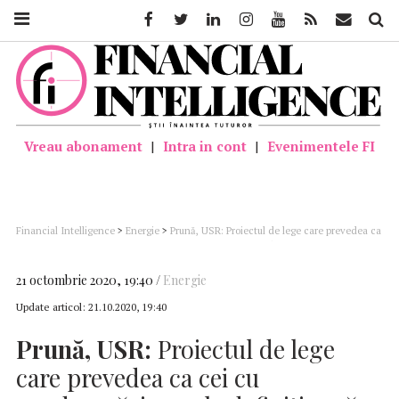
Facebook
Twitter
Linkedin
Instagram
Youtube
Feed
Mail
Căutar
Vreau abonament
|
Intra in cont
|
Evenimentele FI
Financial Intelligence
>
Energie
>
Prună, USR: Proiectul de lege care prevedea ca
cei cu condamnări penale definitive să nu poată accede în conducerea ANRE,
respins
21 octombrie 2020, 19:40
Energie
Update articol:
21.10.2020, 19:40
Prună, USR:
Proiectul de lege
care prevedea ca cei cu