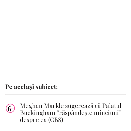
o
A
r
dI
g
Li
o
p
n
er
n
k
p
k
Pe același subiect:
Meghan Markle sugerează că Palatul
Buckingham ”răspândeşte minciuni”
despre ea (CBS)