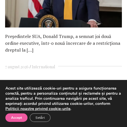
Preşedintele SUA, Donald Trump, a semnat joi două
ordine executive, într-o nouă încercare de a restricţiona
dreptul la […]
7 august 2026
International
Acest site utilizează cookie-uri pentru a asigura funcționarea
ANAR: Fiecare operaţiune de
corectă, pentru a personaliza conținutul și reclamele și pentru a
analiza traficul. Prin continuarea navigării pe acest site, vă
scufundare a celor patru barje în
exprimați acordul privind utilizarea cookie-urilor, conform
Politicii noastre privind cookie-urile
.
Dnnăre va dura între 3 şi 4 ore
Accept
Setări