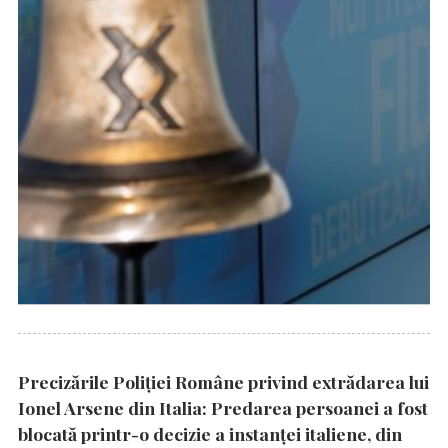
Precizările Poliţiei Române privind extrădarea lui
Ionel Arsene din Italia: Predarea persoanei a fost
blocată printr-o decizie a instanţei italiene, din