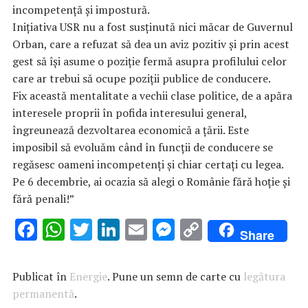
incompetență și impostură.
Inițiativa USR nu a fost susținută nici măcar de Guvernul
Orban, care a refuzat să dea un aviz pozitiv și prin acest
gest să își asume o poziție fermă asupra profilului celor
care ar trebui să ocupe poziții publice de conducere.
Fix această mentalitate a vechii clase politice, de a apăra
interesele proprii în pofida interesului general,
îngreunează dezvoltarea economică a țării. Este
imposibil să evoluăm când în funcții de conducere se
regăsesc oameni incompetenți și chiar certați cu legea.
Pe 6 decembrie, ai ocazia să alegi o Românie fără hoție și
fără penali!”
F
W
T
Li
E
M
C
Share
ac
h
w
n
m
es
o
e
at
it
k
ai
se
p
Publicat în
Energie
. Pune un semn de carte cu
legătura
b
s
te
e
l
n
y
permanentă
.