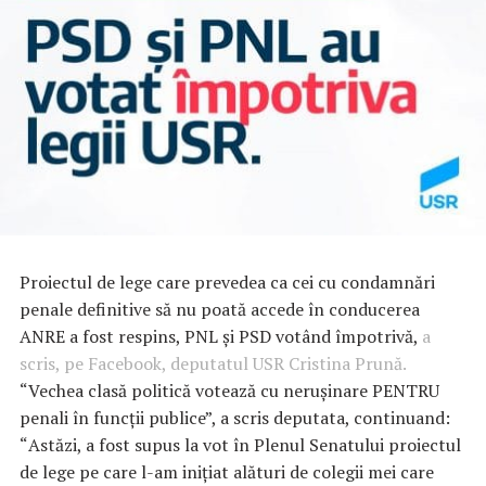
Proiectul de lege care prevedea ca cei cu condamnări
penale definitive să nu poată accede în conducerea
ANRE a fost respins, PNL și PSD votând împotrivă,
a
scris, pe Facebook, deputatul USR Cristina Prună.
“Vechea clasă politică votează cu nerușinare PENTRU
penali în funcții publice”, a scris deputata, continuand:
“
Astăzi, a fost supus la vot în Plenul Senatului proiectul
de lege pe care l-am inițiat alături de colegii mei care