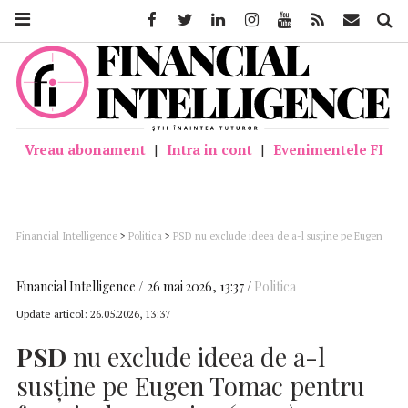
Facebook
Twitter
Linkedin
Instagram
Youtube
Feed
Mail
Căutar
Vreau abonament
|
Intra in cont
|
Evenimentele FI
Financial Intelligence
>
Politica
>
PSD nu exclude ideea de a-l susţine pe Eugen
Tomac pentru funcţia de premier (surse)
Financial Intelligence
26 mai 2026, 13:37
Politica
Update articol:
26.05.2026, 13:37
PSD
nu exclude ideea de a-l
susţine pe Eugen Tomac pentru