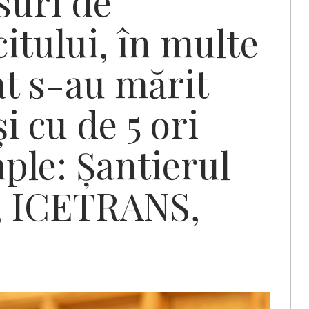
suri de
itului, în multe
at s-au mărit
i cu de 5 ori
ple: Șantierul
, ICETRANS,