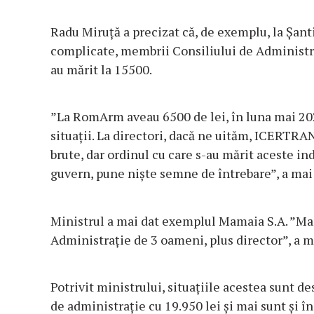
Radu Miruţă a precizat că, de exemplu, la Șant
complicate, membrii Consiliului de Administra
au mărit la 15500.
”La RomArm aveau 6500 de lei, în luna mai 202
situaţii. La directori, dacă ne uităm, ICERTRANS
brute, dar ordinul cu care s-au mărit aceste in
guvern, pune nişte semne de întrebare”, a mai
Ministrul a mai dat exemplul Mamaia S.A. ”Mama
Administraţie de 3 oameni, plus director”, a ma
Potrivit ministrului, situaţiile acestea sunt de
de administraţie cu 19.950 lei şi mai sunt şi în 