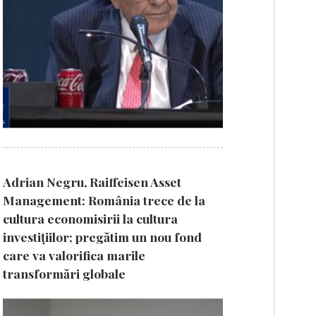
Adrian Negru, Raiffeisen Asset
Management: România trece de la
cultura economisirii la cultura
investițiilor; pregătim un nou fond
care va valorifica marile
transformări globale