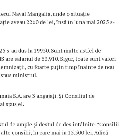
ierul Naval Mangalia, unde o situaţie
ţie aveau 2260 de lei, însă în luna mai 2025 s-
5 s-au dus la 19950. Sunt multe astfel de
 are salariul de 53.910. Sigur, toate sunt valori
demnizaţii, cu foarte puţin timp înainte de nou
 spus ministrul.
ia S.A. are 3 angajaţi. Şi Consiliul de
i spus el.
stul de ample şi destul de des întâlnite. ”Consilii
alte consilii, în care mai ia 15.500 lei. Adică