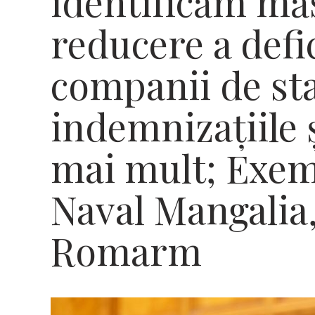
identificăm mă
reducere a defic
companii de st
indemnizaţiile ş
mai mult; Exem
Naval Mangalia
Romarm