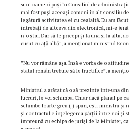
sunt oameni puşi în Consiliul de administraţie, 
mai fost puşi aceeaşi oameni în alt consiliu d
legătură activitatea ei cu cealaltă. Eu am făcu
întrebaţi de altceva din electronică, mi-e jenă
n-o ştiu. Dar să te pricepi şi la una şi la alta, 
cusut cu aţă albă”, a menţionat ministrul Eco
”Nu vor rămâne aşa. Însă e vorba de o atitudin
statul român trebuie să le fructifice”, a menţi
Ministrul a arătat că o să prezinte într-una di
lucruri, le voi schimba. Chiar dacă planul pe car
schimbe foarte greu (..) spun, eşti ministru şi 
şi contractul e înţelegerea părţii între noi şi s
împreună cu echipa de jurişi de la Minister, ca
a spus el.