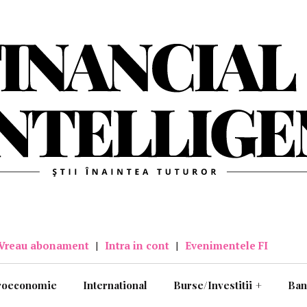
Vreau abonament
|
Intra in cont
|
Evenimentele FI
roeconomie
International
Burse/Investitii
+
Ban