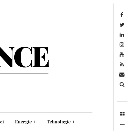
Facebook
Twitter
Linkedin
Instagram
Youtube
Feed
Mail
Căutare
ci
Energie
+
Tehnologie
+