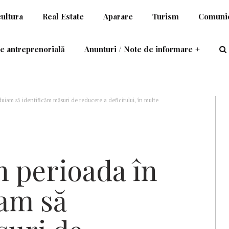
cultura
Real Estate
Aparare
Turism
Comunic
e antreprenorială
Anunturi / Note de informare
+
duiam să identificăm măsuri de reducere a deficitului, în multe
ple: Șantierul Naval Mangalia, ICETRANS, Romarm
n perioada în
iam să