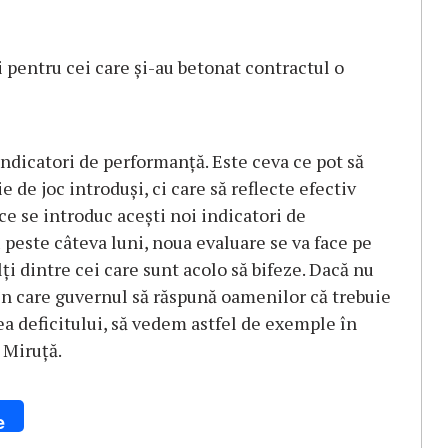
 pentru cei care şi-au betonat contractul o
indicatori de performanţă. Este ceva ce pot să
e de joc introduşi, ci care să reflecte efectiv
e se introduc aceşti noi indicatori de
 peste câteva luni, noua evaluare se va face pe
ţi dintre cei care sunt acolo să bifeze. Dacă nu
ia în care guvernul să răspună oamenilor că trebuie
rea deficitului, să vedem astfel de exemple în
 Miruţă.
e