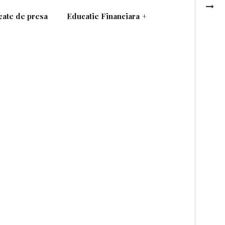
ate de presa
Educatie Financiara
+