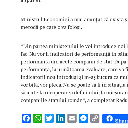
Ministrul Economiei a mai anunţat că există şi
metodă pe care o va folosi.
”Din partea ministerului le voi introduce noi 
fac. Nu vor fi indicatori de performanţă în bătai
performanta din acele companii de stat. După c
performanţă, la următoarea evaluare, care va fi
indicatorii nou introduşi şi m-aş bucura ca mul
vor bifa, vor pleca. Nu se poate să fi în situaţ
să ajute la recuperarea deficitului, la micşora
companiile statului român”, a completat Radu
F
W
T
Li
E
M
C
Shar
ac
h
w
n
m
es
o