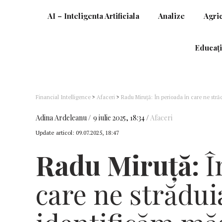
AI – Inteligenta Artificiala
Analize
Agri
Educați
Financial Intelligence
>
Afaceri
>
Radu Miruţă: În perioada în care ne stră
companii de stat s-au mărit indemnizaţiile şi cu de 5 ori mai mult; Exem
Adina Ardeleanu
9 iulie 2025, 18:34
Afaceri
Update articol:
09.07.2025, 18:47
Radu Miruţă:
Î
care ne strădu