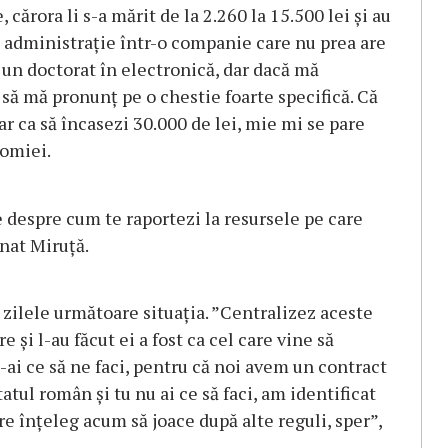
cărora li s-a mărit de la 2.260 la 15.500 lei şi au
e administraţie într-o companie care nu prea are
t un doctorat în electronică, dar dacă mă
 să mă pronunţ pe o chestie foarte specifică. Că
doar ca să încasezi 30.000 de lei, mie mi se pare
nomiei.
e despre cum te raportezi la resursele pe care
onat Miruţă.
n zilele următoare situaţia. ”Centralizez aceste
e şi l-au făcut ei a fost ca cel care vine să
n-ai ce să ne faci, pentru că noi avem un contract
tatul român şi tu nu ai ce să faci, am identificat
re înţeleg acum să joace după alte reguli, sper”,