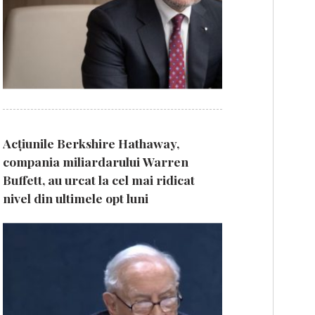
Acțiunile Berkshire Hathaway,
compania miliardarului Warren
Buffett, au urcat la cel mai ridicat
nivel din ultimele opt luni