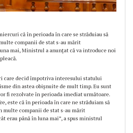
iercuri că în perioada în care se străduiau să
 multe companii de stat s-au mărit
luna mai, Ministrul a anunţat că va introduce noi
 pleacă.
i care decid împotriva interesului statului
isme din astea obişnuite de mult timp. Eu sunt
 vor fi rezolvate în perioada imediat următoare.
re, este că în perioada în care ne străduiam să
în multe companii de stat s-au mărit
ât erau până în luna mai”, a spus ministrul