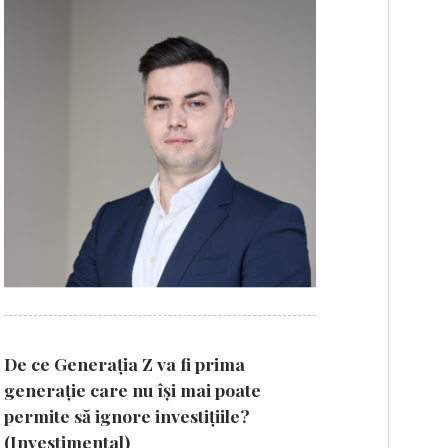
De ce Generația Z va fi prima
generație care nu își mai poate
permite să ignore investițiile?
(Investimental)