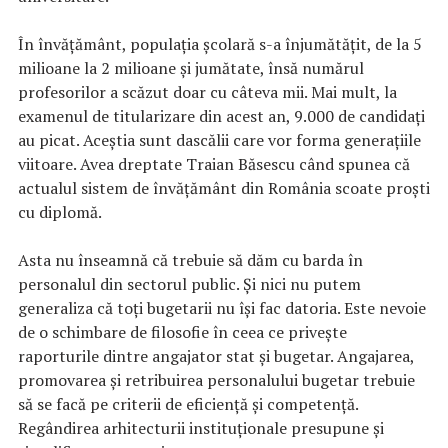
În învățământ, populația școlară s-a înjumătățit, de la 5
milioane la 2 milioane și jumătate, însă numărul
profesorilor a scăzut doar cu câteva mii. Mai mult, la
examenul de titularizare din acest an, 9.000 de candidați
au picat. Aceștia sunt dascălii care vor forma generațiile
viitoare. Avea dreptate Traian Băsescu când spunea că
actualul sistem de învățământ din România scoate proști
cu diplomă.
Asta nu înseamnă că trebuie să dăm cu barda în
personalul din sectorul public. Și nici nu putem
generaliza că toți bugetarii nu își fac datoria. Este nevoie
de o schimbare de filosofie în ceea ce privește
raporturile dintre angajator stat și bugetar. Angajarea,
promovarea și retribuirea personalului bugetar trebuie
să se facă pe criterii de eficiență și competență.
Regândirea arhitecturii instituționale presupune și