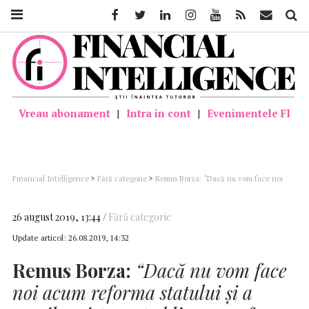
Facebook
Twitter
Linkedin
Instagram
Youtube
Feed
Mail
Căutar
Vreau abonament
|
Intra in cont
|
Evenimentele FI
Financial Intelligence
>
Fără categorie
>
Remus Borza: “Dacă nu vom face noi
acum reforma statului și a marilor sisteme publice, o va face criza mult mai
dureros. Iar criza bate la ușă!”
26 august 2019, 13:44
Fără categorie
Update articol:
26.08.2019, 14:32
Remus Borza:
“Dacă nu vom face
noi acum reforma statului și a