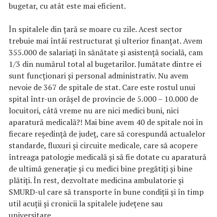
bugetar, cu atât este mai eficient.
În spitalele din țară se moare cu zile. Acest sector
trebuie mai întâi restructurat şi ulterior finanţat. Avem
355.000 de salariaţi în sănătate şi asistenţă socială, cam
1/3 din numărul total al bugetarilor. Jumătate dintre ei
sunt funcţionari şi personal administrativ. Nu avem
nevoie de 367 de spitale de stat. Care este rostul unui
spital într-un orăşel de provincie de 5.000 – 10.000 de
locuitori, câtă vreme nu are nici medici buni, nici
aparatură medicală?! Mai bine avem 40 de spitale noi în
fiecare reşedinţă de judeţ, care să corespundă actualelor
standarde, fluxuri şi circuite medicale, care să acopere
întreaga patologie medicală şi să fie dotate cu aparatură
de ultimă generaţie şi cu medici bine pregătiţi şi bine
plătiţi. În rest, dezvoltate medicina ambulatorie și
SMURD-ul care să transporte în bune condiții și în timp
util acuții și cronicii la spitalele județene sau
universitare.