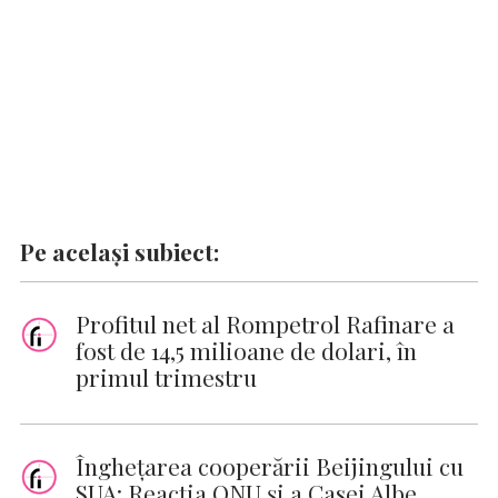
k
p
k
Pe același subiect:
Profitul net al Rompetrol Rafinare a
fost de 14,5 milioane de dolari, în
primul trimestru
Îngheţarea cooperării Beijingului cu
SUA: Reacţia ONU şi a Casei Albe