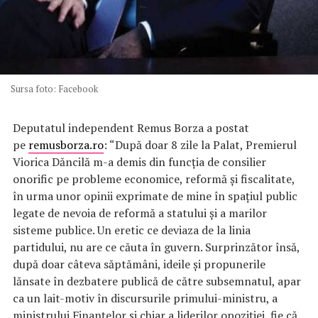
Sursa foto: Facebook
Deputatul independent Remus Borza a postat
pe
remusborza.ro
: “După doar 8 zile la Palat, Premierul
Viorica Dăncilă m-a demis din funcția de consilier
onorific pe probleme economice, reformă și fiscalitate,
în urma unor opinii exprimate de mine în spațiul public
legate de nevoia de reformă a statului și a marilor
sisteme publice. Un eretic ce deviaza de la linia
partidului, nu are ce căuta în guvern. Surprinzător însă,
după doar câteva săptămâni, ideile și propunerile
lănsate în dezbatere publică de către subsemnatul, apar
ca un lait-motiv în discursurile primului-ministru, a
ministrului Finanțelor și chiar a liderilor opoziției, fie că