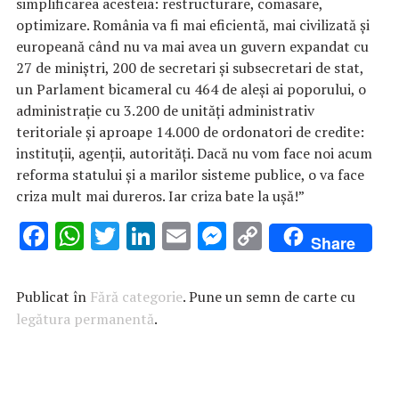
simplificarea acesteia: restructurare, comasare,
optimizare. România va fi mai eficientă, mai civilizată și
europeană când nu va mai avea un guvern expandat cu
27 de miniștri, 200 de secretari și subsecretari de stat,
un Parlament bicameral cu 464 de aleși ai poporului, o
administrație cu 3.200 de unități administrativ
teritoriale și aproape 14.000 de ordonatori de credite:
instituții, agenții, autorități. Dacă nu vom face noi acum
reforma statului și a marilor sisteme publice, o va face
criza mult mai dureros. Iar criza bate la ușă!”
F
W
T
Li
E
M
C
Share
ac
h
w
n
m
es
o
e
at
it
k
ai
se
p
Publicat în
Fără categorie
. Pune un semn de carte cu
b
s
te
e
l
n
y
legătura permanentă
.
o
A
r
dI
g
Li
o
p
n
er
n