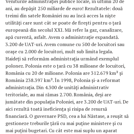
Veniturile administrației publice locale, în ultimii 20 de
ani, au depășit 250 miliarde de euro! Rezultatele: două
treimi din satele României nu au încă acces la niște
utilități care sunt cât se poate de firești pentru o țară
europeană din secolul XXI. Mă refer la gaz, canalizare,
apă curentă, asfalt. Avem o administrație expandată.
3.200 de UAT-uri. Avem comune cu 500 de locuitori sau
orașe cu 2.000 de locuitori, mult sub limita legala.
Haideți să reformăm administrația urmând exemplul
polonez. Polonia este o țară cu 38 milioane de locuitori,
România cu 20 de milioane. Polonia are 312.679 km² și
România 238.397 km². În 1998, Polonia și-a reformat
administrația. Din 4.300 de unități administrativ
teritoriale, au mai rămas 2.700. România, deși are
jumătate din populația Poloniei, are 3.200 de UAT-uri. De
aici rezultă toată ineficiența și risipa de resursă
financiară. O guvernare PSD, cea a lui Năstase, a reușit să
gestioneze treburile țării cu mai puține ministere și cu
mai puțini bugetari. Cu cât este mai suplu un aparat