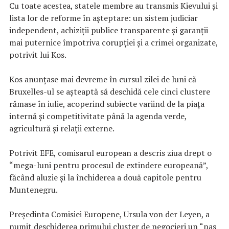
Cu toate acestea, statele membre au transmis Kievului şi
lista lor de reforme în aşteptare: un sistem judiciar
independent, achiziţii publice transparente şi garanţii
mai puternice împotriva corupţiei şi a crimei organizate,
potrivit lui Kos.
Kos anunţase mai devreme în cursul zilei de luni că
Bruxelles-ul se aşteaptă să deschidă cele cinci clustere
rămase în iulie, acoperind subiecte variind de la piaţa
internă şi competitivitate până la agenda verde,
agricultură şi relaţii externe.
Potrivit EFE, comisarul european a descris ziua drept o
“mega-luni pentru procesul de extindere europeană”,
făcând aluzie şi la închiderea a două capitole pentru
Muntenegru.
Preşedinta Comisiei Europene, Ursula von der Leyen, a
numit deschiderea primului cluster de negocieri un “pas