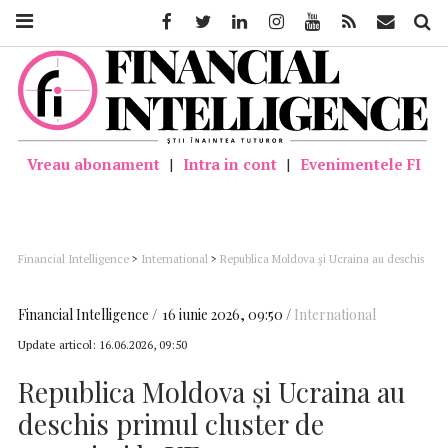
Facebook
Twitter
Linkedin
Instagram
Youtube
Feed
Mail
Căutar
Vreau abonament
|
Intra in cont
|
Evenimentele FI
Financial Intelligence
>
International
>
Republica Moldova şi Ucraina au deschis
primul cluster de negocieri la UE
Financial Intelligence
16 iunie 2026, 09:50
International
Update articol:
16.06.2026, 09:50
Republica Moldova şi Ucraina au
deschis primul cluster de