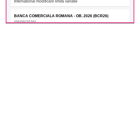
International modificare limita variatie
BANCA COMERCIALA ROMANA - OB. 2026 (BCR26)
(06/08/2026)
Modificare calendar financiar 2026
BANCA COMERCIALA ROMANA 2028 (BCR28)
(06/08/2026)
Modificare calendar financiar 2026
BANCA COMERCIALA ROMANA- Green bonds (BCR28A)
(06/08/2026)
Modificare calendar financiar 2026