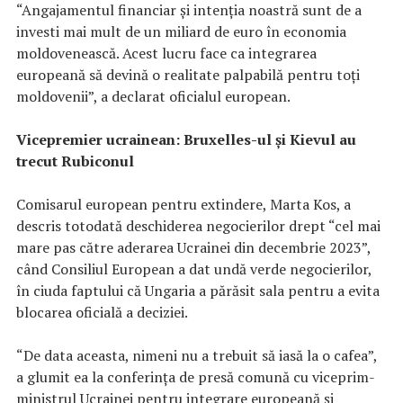
“Angajamentul financiar şi intenţia noastră sunt de a
investi mai mult de un miliard de euro în economia
moldovenească. Acest lucru face ca integrarea
europeană să devină o realitate palpabilă pentru toţi
moldovenii”, a declarat oficialul european.
Vicepremier ucrainean: Bruxelles-ul şi Kievul au
trecut Rubiconul
Comisarul european pentru extindere, Marta Kos, a
descris totodată deschiderea negocierilor drept “cel mai
mare pas către aderarea Ucrainei din decembrie 2023”,
când Consiliul European a dat undă verde negocierilor,
în ciuda faptului că Ungaria a părăsit sala pentru a evita
blocarea oficială a deciziei.
“De data aceasta, nimeni nu a trebuit să iasă la o cafea”,
a glumit ea la conferinţa de presă comună cu viceprim-
ministrul Ucrainei pentru integrare europeană şi