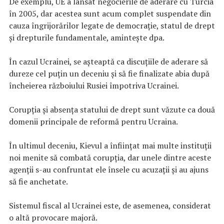
De exemplu, UE a lansat negocierile de aderare cu Turcia
în 2005, dar acestea sunt acum complet suspendate din
cauza îngrijorărilor legate de democraţie, statul de drept
şi drepturile fundamentale, aminteşte dpa.
În cazul Ucrainei, se aşteaptă ca discuţiile de aderare să
dureze cel puţin un deceniu şi să fie finalizate abia după
încheierea războiului Rusiei împotriva Ucrainei.
Corupţia şi absenţa statului de drept sunt văzute ca două
domenii principale de reformă pentru Ucraina.
În ultimul deceniu, Kievul a înfiinţat mai multe instituţii
noi menite să combată corupţia, dar unele dintre aceste
agenţii s-au confruntat ele însele cu acuzaţii şi au ajuns
să fie anchetate.
Sistemul fiscal al Ucrainei este, de asemenea, considerat
o altă provocare majoră.