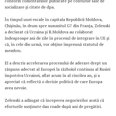
conform comentariilor publicate pe conturile sale de
socializare şi citate de dpa.
În timpul unei escale în capitala Republicii Moldova,
Chişinău, în drum spre summitul G7 din Franţa, Zelenski
a declarat că Ucraina şi R.Moldova au colaborat
îndeaproape ani de zile în procesul de integrare în UE şi
că, în cele din urmă, vor obţine împreună statutul de
membru.
El a descris accelerarea procesului de aderare drept un
răspuns adecvat al Europei la războiul continuu al Rusiei
împotriva Ucrainei, aflat acum în al cincilea an, şi a
apreciat că reflectă o decizie politică de care Europa
avea nevoie.
Zelenski a adăugat că începerea negocierilor arată că
eforturile susţinute dau roade după ani de pregătiri.