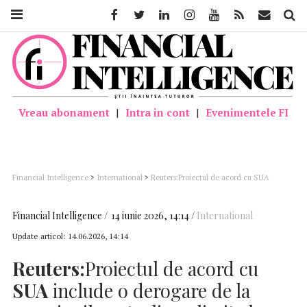
Facebook
Twitter
Linkedin
Instagram
Youtube
Feed
Mail
Căutar
Vreau abonament
|
Intra in cont
|
Evenimentele FI
Financial Intelligence
>
International
>
Reuters:Proiectul de acord cu SUA
include o derogare de la sancţiunile petroliere, limite la programul nuclear,
eliberare de active (oficial iranian)
Financial Intelligence
14 iunie 2026, 14:14
International
Update articol:
14.06.2026, 14:14
Reuters:
Proiectul de acord cu
SUA
include o derogare de la