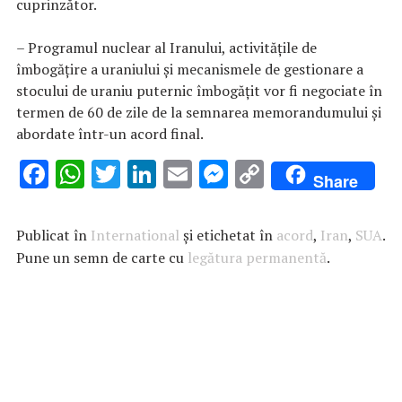
cuprinzător.
– Programul nuclear al Iranului, activităţile de
îmbogăţire a uraniului şi mecanismele de gestionare a
stocului de uraniu puternic îmbogăţit vor fi negociate în
termen de 60 de zile de la semnarea memorandumului şi
abordate într-un acord final.
F
W
T
Li
E
M
C
Share
ac
h
w
n
m
es
o
e
at
it
k
ai
se
p
Publicat în
International
și etichetat în
acord
,
Iran
,
SUA
.
b
s
te
e
l
n
y
Pune un semn de carte cu
legătura permanentă
.
o
A
r
dI
g
Li
o
p
n
er
n
k
p
k