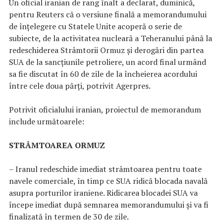
Un oficial iranian de rang înalt a declarat, duminică,
pentru Reuters că o versiune finală a memorandumului
de înţelegere cu Statele Unite acoperă o serie de
subiecte, de la activitatea nucleară a Teheranului până la
redeschiderea Strâmtorii Ormuz şi derogări din partea
SUA de la sancţiunile petroliere, un acord final urmând
sa fie discutat în 60 de zile de la încheierea acordului
între cele doua părţi, potrivit Agerpres.
Potrivit oficialului iranian, proiectul de memorandum
include următoarele:
STRÂMTOAREA ORMUZ
– Iranul redeschide imediat strâmtoarea pentru toate
navele comerciale, în timp ce SUA ridică blocada navală
asupra porturilor iraniene. Ridicarea blocadei SUA va
începe imediat după semnarea memorandumului şi va fi
finalizată în termen de 30 de zile.