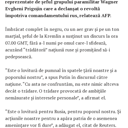
reprezentate de şeful grupului paramilitar Wagner
Evgheni Prigojin care a declanşat o revoltă
împotriva comandamentului rus, relatează AFP.
Îmbrăcat complet în negru, cu un aer grav şi pe un ton
marţial, şeful de la Kremlin a susţinut un discurs la ora
07.00 GMT, fără a-l numi pe omul care-l sfidează,
acuzând “trădătorii” naţiunii ruse şi promiţând să-i
pedepsească.
“Este o lovitură de pumnal în spatele ţării noastre şi a
poporului nostru”, a spus Putin în discursul către
naţiune. “Cu asta ne confruntăm, nu este nimic altceva
decât o trădare. O trădare provocată de ambiţiile
nemăsurate şi interesele personale”, a afirmat el.
“Este o lovitură pentru Rusia, pentru poporul nostru. Şi
acţiunile noastre pentru a apăra patria de o asemenea
ameninţare vor fi dure”, a adăugat el, citat de Reuters.