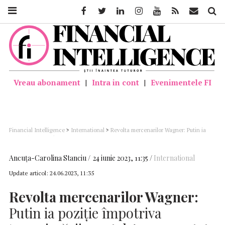
Facebook
Twitter
Linkedin
Instagram
Youtube
Feed
Mail
Căutar
Vreau abonament
|
Intra in cont
|
Evenimentele FI
Financial Intelligence
>
International
>
Revolta mercenarilor Wagner: Putin ia
poziţie împotriva ‘ameninţării mortale’ reprezentate de revolta condusă de liderul
Wagner
Ancuţa-Carolina Stanciu
24 iunie 2023, 11:35
International
Update articol:
24.06.2023, 11:35
Revolta mercenarilor Wagner:
Putin ia poziţie împotriva