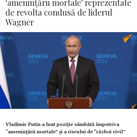
‘ameninţării mortale’ reprezentate
de revolta condusă de liderul
Wagner
Vladimir Putin a luat poziţie sâmbătă împotriva
“ameninţării mortale” şi a riscului de “război civil”