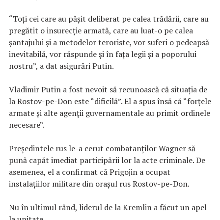
“Toţi cei care au păşit deliberat pe calea trădării, care au
pregătit o insurecţie armată, care au luat-o pe calea
şantajului şi a metodelor teroriste, vor suferi o pedeapsă
inevitabilă, vor răspunde şi în faţa legii şi a poporului
nostru”, a dat asigurări Putin.
Vladimir Putin a fost nevoit să recunoască că situaţia de
la Rostov-pe-Don este “dificilă”. El a spus însă că “forţele
armate şi alte agenţii guvernamentale au primit ordinele
necesare”.
Preşedintele rus le-a cerut combatanţilor Wagner să
pună capăt imediat participării lor la acte criminale. De
asemenea, el a confirmat că Prigojin a ocupat
instalaţiilor militare din oraşul rus Rostov-pe-Don.
Nu în ultimul rând, liderul de la Kremlin a făcut un apel
la unitate.