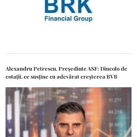
Alexandru Petrescu, Președinte ASF: Dincolo de
cotații, ce susține cu adevărat creșterea BVB