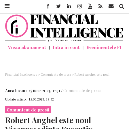
Facebook
Twitter
Linkedin
Instagram
Youtube
Feed
Mail
Căutar
Vreau abonament
|
Intra in cont
|
Evenimentele FI
Financial Intelligence
>
Comunicate de presa
>
Robert Anghel este noul
Vicepreședinte Executiv Business al Idea::Bank. Preluarea atribuțiilor va începe
după aprobarea BNR
Anca Iovan
15 iunie 2023, 17:31
Comunicate de presa
Update articol:
15.06.2023, 17:32
Comunicat de presă
Robert Anghel este noul