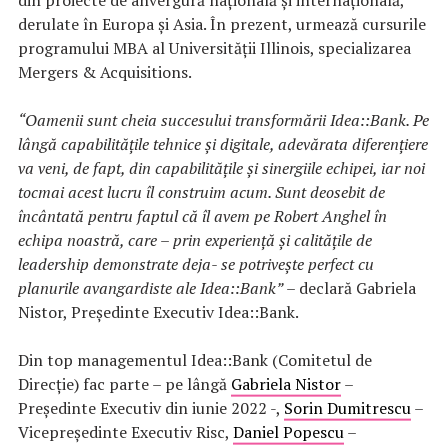
derulate în Europa și Asia. În prezent, urmează cursurile
programului MBA al Universității Illinois, specializarea
Mergers & Acquisitions.
“Oamenii sunt cheia succesului transformării
Idea::Bank. Pe
lângă capabilitățile tehnice și digitale, adevărata diferențiere
va veni, de fapt, din capabilitățile și sinergiile echipei, iar noi
tocmai acest lucru îl construim acum. Sunt deosebit de
încântată pentru faptul că îl avem pe Robert Anghel în
echipa noastră, care – prin experiență și calitățile de
leadership demonstrate deja- se potrivește perfect cu
planurile avangardiste ale Idea::Bank”
– declară Gabriela
Nistor, Președinte Executiv Idea::Bank.
Din top managementul Idea::Bank (Comitetul de
Direcție) fac parte – pe lângă
Gabriela Nistor
–
Președinte Executiv din iunie 2022 -,
Sorin Dumitrescu
–
Vicepreședinte Executiv Risc,
Daniel Popescu
–