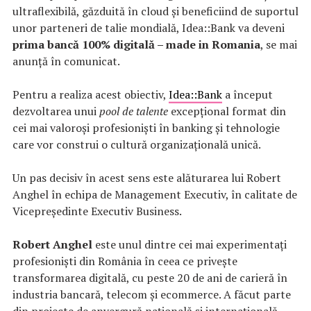
ultraflexibilă, găzduită în cloud și beneficiind de suportul
unor parteneri de talie mondială, Idea::Bank va deveni
prima bancă 100% digitală – made in Romania
, se mai
anunță în comunicat.
Pentru a realiza acest obiectiv,
Idea::Bank
a început
dezvoltarea unui
pool de talente
excepțional format din
cei mai valoroși profesioniști în banking și tehnologie
care vor construi o cultură organizațională unică.
Un pas decisiv în acest sens este alăturarea lui Robert
Anghel în echipa de Management Executiv, în calitate de
Vicepreședinte Executiv Business.
Robert Anghel
este unul dintre cei mai experimentați
profesioniști din România în ceea ce privește
transformarea digitală, cu peste 20 de ani de carieră în
industria bancară, telecom și ecommerce. A făcut parte
din proiecte de anvergură națională și internațională,