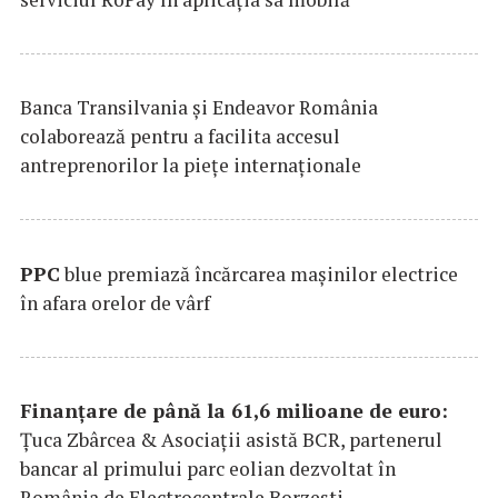
Banca Transilvania şi Endeavor România
colaborează pentru a facilita accesul
antreprenorilor la pieţe internaţionale
PPC
blue premiază încărcarea maşinilor electrice
în afara orelor de vârf
Finanțare de până la 61,6 milioane de euro:
Țuca Zbârcea & Asociații asistă BCR, partenerul
bancar al primului parc eolian dezvoltat în
România de Electrocentrale Borzești