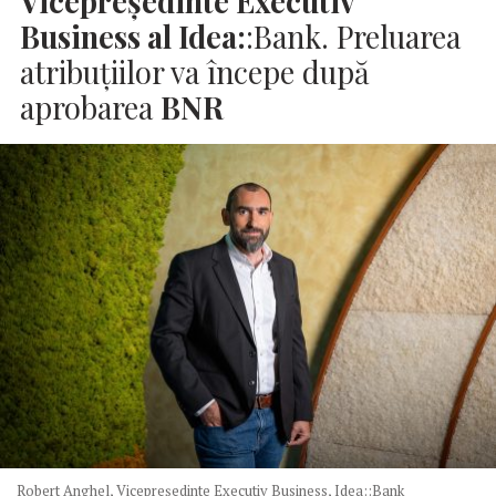
Vicepreședinte Executiv
Business al Idea:
:Bank. Preluarea
atribuțiilor va începe după
aprobarea
BNR
Robert Anghel, Vicepreședinte Executiv Business, Idea::Bank