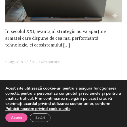
În secolul XXI, avantajul strategic nu va aparține
armatei care dispune de cea mai performantă
tehnologie, ci ecosistemului […]
7 august 2026
Analize
Aparare
Ministerul Energiei anunţă că a
Acest site utilizează cookie-uri pentru a asigura funcționarea
corectă, pentru a personaliza conținutul și reclamele și pentru a
emis o alertă timpurie către
analiza traficul. Prin continuarea navigării pe acest site, vă
exprimați acordul privind utilizarea cookie-urilor, conform
Comisia Europeană în contextul
Politicii noastre privind cookie-urile
.
secetei hidrologice severe: În
Accept
Setări