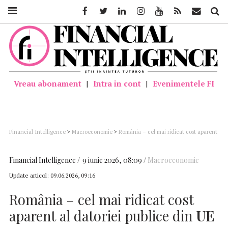
Facebook
Twitter
Linkedin
Instagram
Youtube
Feed
Mail
Căutar
Vreau abonament
|
Intra in cont
|
Evenimentele FI
Financial Intelligence
>
Macroeconomie
>
România – cel mai ridicat cost aparent
al datoriei publice din UE
Financial Intelligence
9 iunie 2026, 08:09
Macroeconomie
Update articol:
09.06.2026, 09:16
România – cel mai ridicat cost
aparent al datoriei publice din
UE