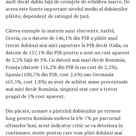
mult decât dublu față de cerințele de echilibru macro. De
aceea este foarte important nivelul mediu al dobânzilor
plătite, dependent de ratingul de țară.
Câteva exemple în materie sunt elocvente. Astfel,
Grecia, cu o datorie de 146,1% din PIB a plătit anul
trecut dobânzi mai mici raportate la PIB decât Italia, cu
datorie de 137,1% din PIB pentru a avut un cost aparent
de 2,2% față de 3%. Cu datorii mai mari decât România,
Franța (datorie 116,2% din PIB la un cost de 2,2%),
Spania (100,7% din PIB, cost 2,6%) sau Germania
(63,5%, cost 1,8%) au avut de achitat sume procentuale
mai mici decât România, singurul stat care a trecut
pragul de 5% cost aparent.
Din păcate, urmare a păstrării dobânzilor pe termen
lung pentru România undeva la 6%-7% pe parcursul
ultimelor luni, acest indicator critic se va deteriora în
continuare, motiv pentru care vom plăti dobânzi mai