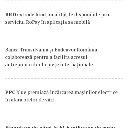
BRD
extinde funcţionalităţile disponibile prin
serviciul RoPay în aplicaţia sa mobilă
Banca Transilvania şi Endeavor România
colaborează pentru a facilita accesul
antreprenorilor la pieţe internaţionale
PPC
blue premiază încărcarea maşinilor electrice
în afara orelor de vârf
Finanțare de până la 61,6 milioane de euro: