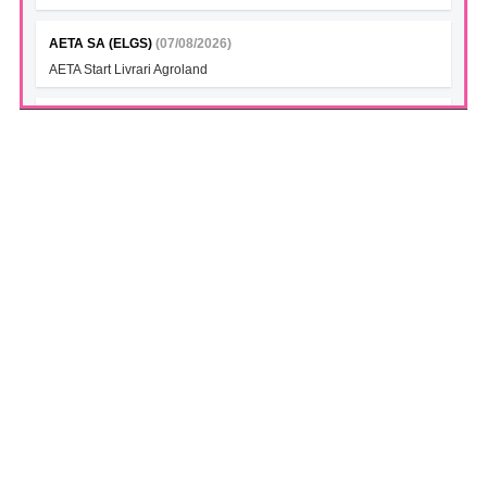
AETA SA (ELGS)
(07/08/2026)
AETA Start Livrari Agroland
INTERCAPITAL BET-TRN UCITS ETF (ICBETNETF)
(07/08/2026)
VAN la data 06.08.2026
INTERCAPITAL CROBEX10TR UCITS ETF (ICCROETF)
(07/08/2026)
VAN la data 06.08.2026