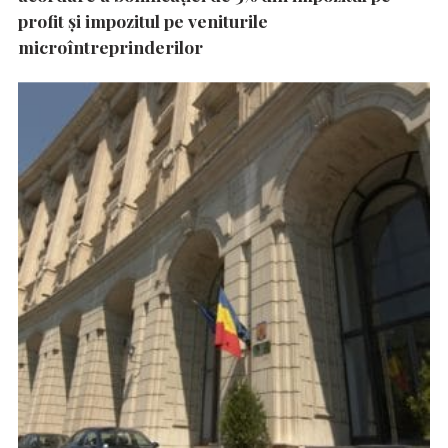
profit și impozitul pe veniturile
microîntreprinderilor