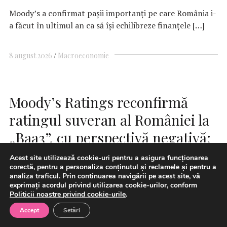
Moody’s a confirmat pașii importanți pe care România i-
a făcut în ultimul an ca să își echilibreze finanțele […]
8 august 2026
Macroeconomie
Moody’s Ratings reconfirmă
ratingul suveran al României la
„Baa3”, cu perspectivă negativă;
stabilitatea politică și
Acest site utilizează cookie-uri pentru a asigura funcționarea
corectă, pentru a personaliza conținutul și reclamele și pentru a
continuitatea consolidării fiscale
analiza traficul. Prin continuarea navigării pe acest site, vă
exprimați acordul privind utilizarea cookie-urilor, conform
rămân decisive; Ministrul
Politicii noastre privind cookie-urile
.
Finanțelor, Alexandru Nazare:
Accept
Setări
Continuarea procesului de