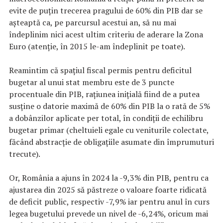
evite de puțin trecerea pragului de 60% din PIB dar se
așteaptă ca, pe parcursul acestui an, să nu mai
îndeplinim nici acest ultim criteriu de aderare la Zona
Euro (atenție, în 2015 le-am îndeplinit pe toate).
Reamintim că spațiul fiscal permis pentru deficitul
bugetar al unui stat membru este de 3 puncte
procentuale din PIB, rațiunea inițială fiind de a putea
susține o datorie maximă de 60% din PIB la o rată de 5%
a dobânzilor aplicate per total, în condiții de echilibru
bugetar primar (cheltuieli egale cu veniturile colectate,
făcând abstracție de obligațiile asumate din împrumuturi
trecute).
Or, România a ajuns în 2024 la -9,3% din PIB, pentru ca
ajustarea din 2025 să păstreze o valoare foarte ridicată
de deficit public, respectiv -7,9% iar pentru anul în curs
legea bugetului prevede un nivel de -6,24%, oricum mai