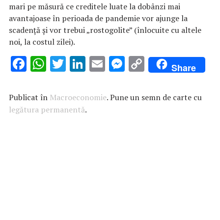
mari pe măsură ce creditele luate la dobânzi mai
avantajoase în perioada de pandemie vor ajunge la
scadență și vor trebui „rostogolite” (înlocuite cu altele
noi, la costul zilei).
F
W
T
Li
E
M
C
Share
ac
h
w
n
m
es
o
e
at
it
k
ai
se
p
Publicat în
Macroeconomie
. Pune un semn de carte cu
b
s
te
e
l
n
y
legătura permanentă
.
o
A
r
dI
g
Li
o
p
n
er
n
k
p
k