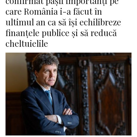
confirmat pașii importanți pe
care România i-a făcut în
ultimul an ca să își echilibreze
finanțele publice și să reducă
cheltuielile