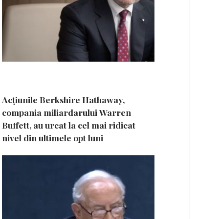
Acțiunile Berkshire Hathaway,
compania miliardarului Warren
Buffett, au urcat la cel mai ridicat
nivel din ultimele opt luni