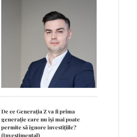
De ce Generația Z va fi prima
generație care nu își mai poate
permite să ignore investițiile?
(Investimental)