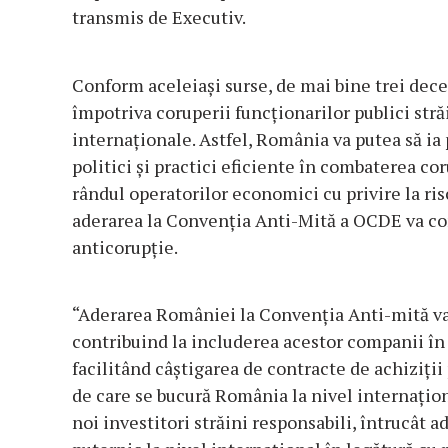
transmis de Executiv.
Conform aceleiaşi surse, de mai bine trei dec
împotriva coruperii funcţionarilor publici str
internaţionale. Astfel, România va putea să ia
politici şi practici eficiente în combaterea cor
rândul operatorilor economici cu privire la ris
aderarea la Convenţia Anti-Mită a OCDE va cont
anticorupţie.
“Aderarea României la Convenţia Anti-mită va
contribuind la includerea acestor companii în 
facilitând câştigarea de contracte de achiziţii
de care se bucură România la nivel internaţiona
noi investitori străini responsabili, întrucât