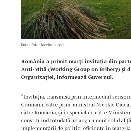
Sursa foto: facebook.com
România a primit marţi invitaţia din part
Anti-Mită (Working Group on Bribery) şi d
Organizaţiei, informează Guvernul.
“Invitaţia, transmisă prin intermediul scrisor
Cormann, către prim-ministrul Nicolae Ciucă,
către România, şi în special de către Ministeru
constituind totodată un angajament solid al ţăr
implementării de politici eficiente în materia