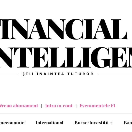
Vreau abonament
|
Intra in cont
|
Evenimentele FI
roeconomie
International
Burse/Investitii
+
Ban