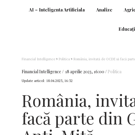
AI – Inteligenta Artificiala
Analize
Agri
Educați
Financial Intelligence
>
Politica
>
România, invitată de OCDE să facă part
Financial Intelligence
18 aprilie 2023, 16:00
Politica
Update articol:
18.04.2023, 16:32
România, invit
facă parte din 