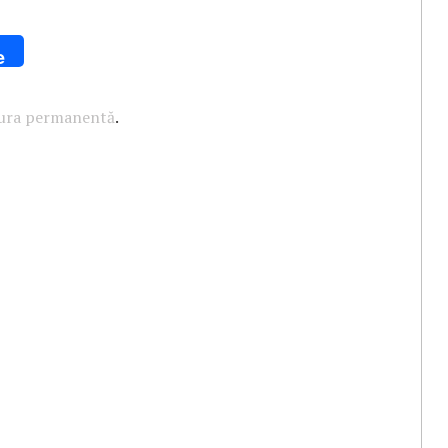
e
tura permanentă
.