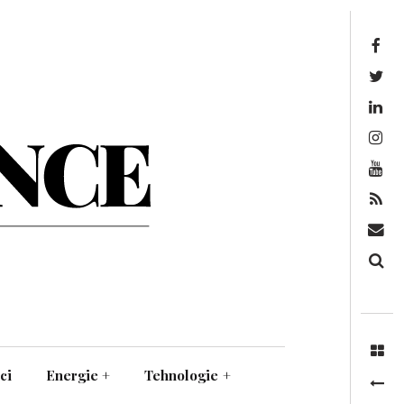
Facebook
Twitter
Linkedin
Instagram
Youtube
Feed
Mail
Căutare
ci
Energie
+
Tehnologie
+