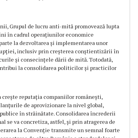
enii, Grupul de lucru anti-mită promovează lupta
ăini în cadrul operaţiunilor economice
 parte la dezvoltarea şi implementarea unor
upţiei, inclusiv prin creşterea conştientizării în
curile şi consecinţele dării de mită. Totodată,
ribui la consolidarea politicilor şi practicilor
 creşte reputaţia companiilor româneşti,
lanţurile de aprovizionare la nivel global,
 publice în străinătate. Consolidarea încrederii
l se va concretiza, astfel, şi prin atragerea de
 aderarea la Convenţie transmite un semnal foarte