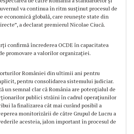
 respectarea de către România a standardelor şi
Guvernul va continua în ritm susţinut procesul de
e economică globală, care reuneşte state din
directe”, a declarat premierul Nicolae Ciucă.
rţi confirmă încrederea OCDE în capacitatea
de promovare a valorilor organizaţiei.
orturilor României din ultimii ani pentru
plicit, pentru consolidarea sistemului judiciar.
tă un semnal clar că România are potenţialul de
ţionarilor publici străini în cadrul operaţiunilor
bui la finalizarea cât mai curând posibil a
ceperea monitorizării de către Grupul de Lucru a
erile acesteia, jalon important în procesul de