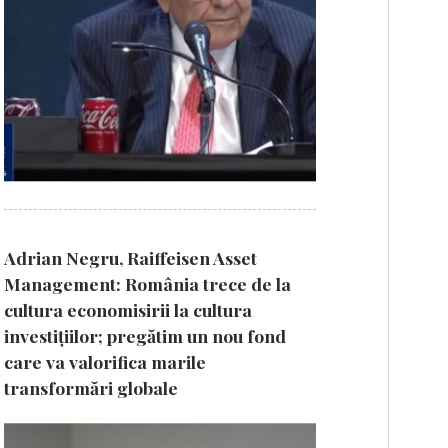
Adrian Negru, Raiffeisen Asset
Management: România trece de la
cultura economisirii la cultura
investițiilor; pregătim un nou fond
care va valorifica marile
transformări globale