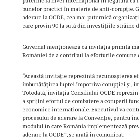
puternic la nivel internaţional în legătură cu
bunelor practici în materie de anti-corupţie. 
aderare la OCDE, cea mai puternică organizaţi
care provin 90 la sută din investiţiile străine 
Guvernul menţionează că invitaţia primită ma
României de a contribui la eforturile comune 
“Această invitaţie reprezintă recunoaşterea ef
îmbunătăţirea luptei împotriva corupţiei şi, im
Totodată, invitaţia Consiliului OCDE reprezin
a sprijini efortul de combatere a coruperii func
economice internaţionale. Executivul va contri
procesului de aderare la Convenţie, pentru în
modului în care România implementează preved
aderare la OCDE”, se arată în comunicat.