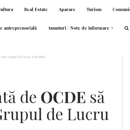
cultura
Real Estate
Aparare
Turism
Comunic
e antreprenorială
Anunturi / Note de informare
+
e din Grupul de Lucru Anti-Mită
ată de
OCDE
să
Grupul de Lucru