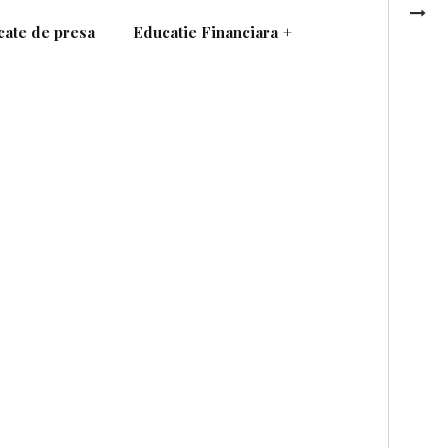
ate de presa
Educatie Financiara
+