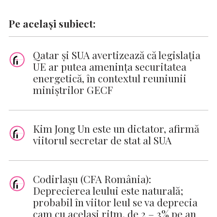
Pe același subiect:
Qatar și SUA avertizează că legislația
UE ar putea amenința securitatea
energetică, în contextul reuniunii
miniștrilor GECF
Kim Jong Un este un dictator, afirmă
viitorul secretar de stat al SUA
Codirlaşu (CFA România):
Deprecierea leului este naturală;
probabil în viitor leul se va deprecia
cam cu acelaşi ritm, de 2 – 3% pe an