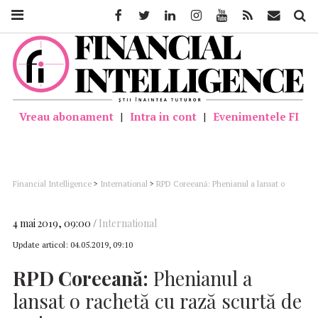
Facebook
Twitter
Linkedin
Instagram
Youtube
Feed
Mail
Căutar
Vreau abonament
|
Intra in cont
|
Evenimentele FI
Financial Intelligence
>
International
>
RPD Coreeană: Phenianul a lansat o
rachetă cu rază scurtă de acţiune
4 mai 2019, 09:00
International
Update articol:
04.05.2019, 09:10
RPD
Coreeană:
Phenianul a
lansat o rachetă cu rază scurtă de