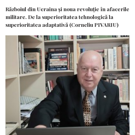
Războiul din Ucraina și noua revoluție în afacerile
militare. De la superioritatea tehnologică la
superioritatea adaptativă (Corneliu PIVARIU)