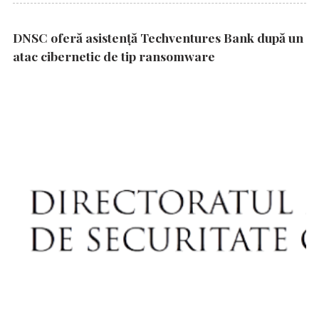
DNSC oferă asistență Techventures Bank după un
atac cibernetic de tip ransomware