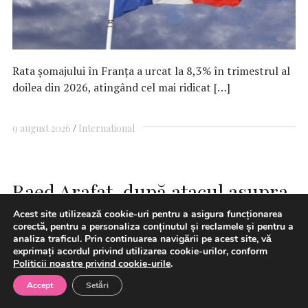
Rata șomajului în Franța a urcat la 8,3% în trimestrul al
doilea din 2026, atingând cel mai ridicat […]
9 august 2026
International
Raed Arafat, după atacul asupra
echipajului de Ambulanță de la
Acest site utilizează cookie-uri pentru a asigura funcționarea
corectă, pentru a personaliza conținutul și reclamele și pentru a
Cluj: Violența împotriva
analiza traficul. Prin continuarea navigării pe acest site, vă
exprimați acordul privind utilizarea cookie-urilor, conform
salvatorilor este inacceptabilă
Politicii noastre privind cookie-urile
.
Accept
Setări