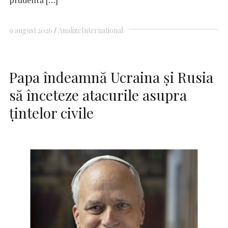
9 august 2026
Analize
International
Papa îndeamnă Ucraina şi Rusia
să înceteze atacurile asupra
ţintelor civile