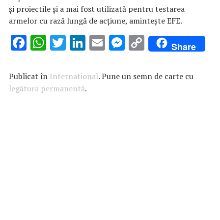
şi proiectile şi a mai fost utilizată pentru testarea
armelor cu rază lungă de acţiune, aminteşte EFE.
F
W
T
Li
E
M
C
Share
ac
h
w
n
m
es
o
e
at
it
k
ai
se
p
Publicat în
International
. Pune un semn de carte cu
b
s
te
e
l
n
y
legătura permanentă
.
o
A
r
dI
g
Li
o
p
n
er
n
k
p
k