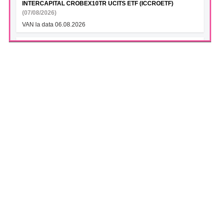
INTERCAPITAL CROBEX10TR UCITS ETF (ICCROETF)
(07/08/2026)
VAN la data 06.08.2026
INTERCAPITAL SBITOP TR UCITS ETF (ICSLOETF)
(07/08/2026)
VAN la data 06.08.2026
INTERCAPITAL EUR ROMANIA GOVT BOND 5-10YR UCITS
ETF (ICGROETF)
(07/08/2026)
VAN la data 06.08.2026