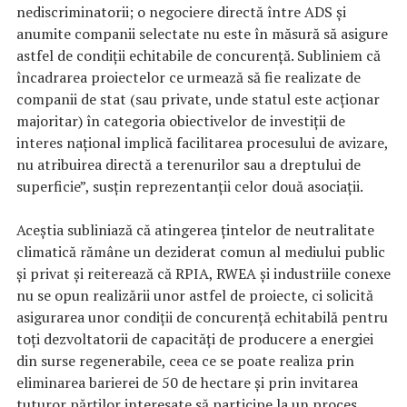
nediscriminatorii; o negociere directă între ADS şi
anumite companii selectate nu este în măsură să asigure
astfel de condiţii echitabile de concurenţă. Subliniem că
încadrarea proiectelor ce urmează să fie realizate de
companii de stat (sau private, unde statul este acţionar
majoritar) în categoria obiectivelor de investiţii de
interes naţional implică facilitarea procesului de avizare,
nu atribuirea directă a terenurilor sau a dreptului de
superficie”, susţin reprezentanţii celor două asociaţii.
Aceştia subliniază că atingerea ţintelor de neutralitate
climatică rămâne un deziderat comun al mediului public
şi privat şi reiterează că RPIA, RWEA şi industriile conexe
nu se opun realizării unor astfel de proiecte, ci solicită
asigurarea unor condiţii de concurenţă echitabilă pentru
toţi dezvoltatorii de capacităţi de producere a energiei
din surse regenerabile, ceea ce se poate realiza prin
eliminarea barierei de 50 de hectare şi prin invitarea
tuturor părţilor interesate să participe la un proces