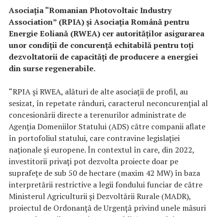
Asociaţia “Romanian Photovoltaic Industry
Association” (RPIA) şi Asociaţia Română pentru
Energie Eoliană (RWEA) cer autorităţilor asigurarea
unor condiţii de concurenţă echitabilă pentru toţi
dezvoltatorii de capacităţi de producere a energiei
din surse regenerabile.
“RPIA şi RWEA, alături de alte asociaţii de profil, au
sesizat, în repetate rânduri, caracterul neconcurenţial al
concesionării directe a terenurilor administrate de
Agenţia Domeniilor Statului (ADS) către companii aflate
în portofoliul statului, care contravine legislaţiei
naţionale şi europene. În contextul în care, din 2022,
investitorii privaţi pot dezvolta proiecte doar pe
suprafeţe de sub 50 de hectare (maxim 42 MW) în baza
interpretării restrictive a legii fondului funciar de către
Ministerul Agriculturii şi Dezvoltării Rurale (MADR),
proiectul de Ordonanţă de Urgenţă privind unele măsuri