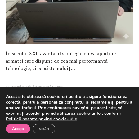
În secolul XXI, avantajul strategic nu va aparține
armatei care dispune de cea mai performantă
tehnologie, ci ecosistemului […]
7 august 2026
Analize
Aparare
Acest site utilizează cookie-uri pentru a asigura funcționarea
corectă, pentru a personaliza conținutul și reclamele și pentru a
analiza traficul. Prin continuarea navigării pe acest site, vă
Rata şomajului în SUA a scăzut
exprimați acordul privind utilizarea cookie-urilor, conform
Politicii noastre privind cookie-urile
.
la 4,1% în iulie
Accept
Setări