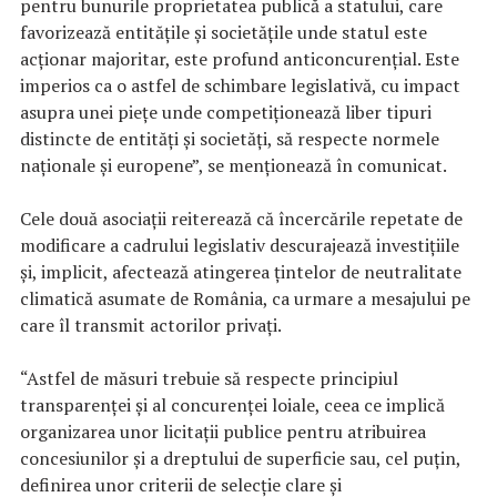
pentru bunurile proprietatea publică a statului, care
favorizează entităţile şi societăţile unde statul este
acţionar majoritar, este profund anticoncurenţial. Este
imperios ca o astfel de schimbare legislativă, cu impact
asupra unei pieţe unde competiţionează liber tipuri
distincte de entităţi şi societăţi, să respecte normele
naţionale şi europene”, se menţionează în comunicat.
Cele două asociaţii reiterează că încercările repetate de
modificare a cadrului legislativ descurajează investiţiile
şi, implicit, afectează atingerea ţintelor de neutralitate
climatică asumate de România, ca urmare a mesajului pe
care îl transmit actorilor privaţi.
“Astfel de măsuri trebuie să respecte principiul
transparenţei şi al concurenţei loiale, ceea ce implică
organizarea unor licitaţii publice pentru atribuirea
concesiunilor şi a dreptului de superficie sau, cel puţin,
definirea unor criterii de selecţie clare şi