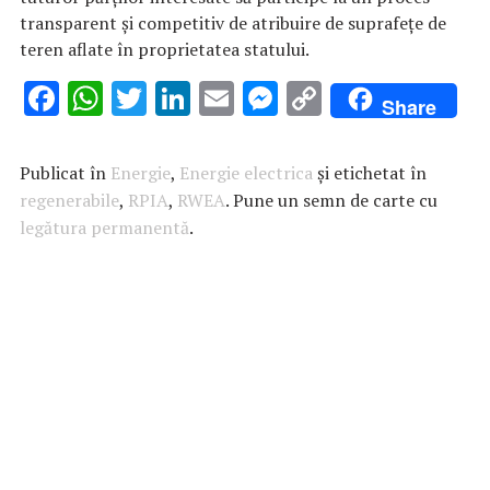
transparent şi competitiv de atribuire de suprafeţe de
teren aflate în proprietatea statului.
F
W
T
Li
E
M
C
Share
ac
h
w
n
m
es
o
e
at
it
k
ai
se
p
Publicat în
Energie
,
Energie electrica
și etichetat în
b
s
te
e
l
n
y
regenerabile
,
RPIA
,
RWEA
. Pune un semn de carte cu
legătura permanentă
o
A
r
.
dI
g
Li
o
p
n
er
n
k
p
k