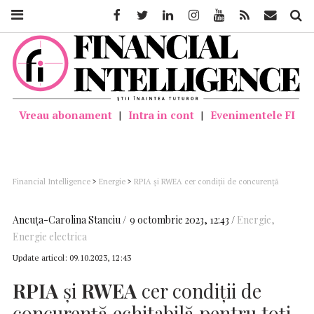
Facebook
Twitter
Linkedin
Instagram
Youtube
Feed
Mail
Căutar
Vreau abonament
|
Intra in cont
|
Evenimentele FI
Financial Intelligence
>
Energie
>
RPIA şi RWEA cer condiţii de concurenţă
echitabilă pentru toţi dezvoltatorii de capacităţi de producere a energiei
regenerabile
Ancuţa-Carolina Stanciu
9 octombrie 2023, 12:43
Energie
,
Energie electrica
Update articol:
09.10.2023, 12:43
RPIA
şi
RWEA
cer condiţii de
concurenţă echitabilă pentru toţi