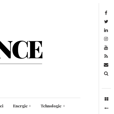
Facebook
Twitter
Linkedin
Instagram
Youtube
Feed
Mail
Căutare
ci
Energie
+
Tehnologie
+