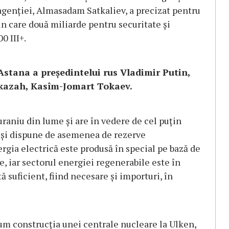
genției, Almasadam Satkaliev, a precizat pentru
din care două miliarde pentru securitate și
0 III+.
 Astana a președintelui rus Vladimir Putin,
 kazah, Kasîm-Jomart Tokaev.
raniu din lume și are în vedere de cel puțin
eși dispune de asemenea de rezerve
rgia electrică este produsă în special pe bază de
ce, iar sectorul energiei regenerabile este în
ă suficient, fiind necesare și importuri, în
um construcția unei centrale nucleare la Ulken,