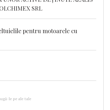
DOLCHIMEX SRL
tuielile pentru motoarele cu
ugă-le pe ale tale