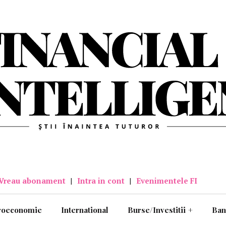
Vreau abonament
|
Intra in cont
|
Evenimentele FI
roeconomie
International
Burse/Investitii
+
Ban