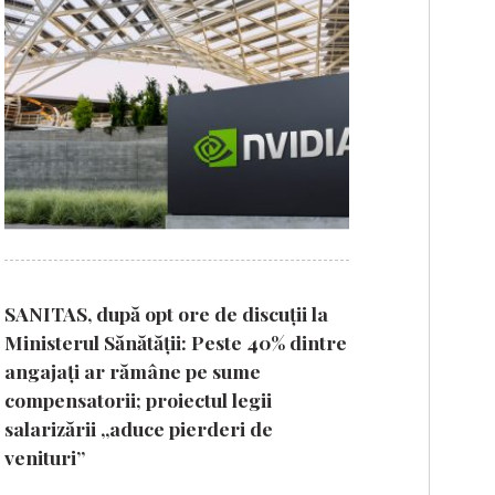
SANITAS, după opt ore de discuții la
Ministerul Sănătății: Peste 40% dintre
angajați ar rămâne pe sume
compensatorii; proiectul legii
salarizării „aduce pierderi de
venituri”