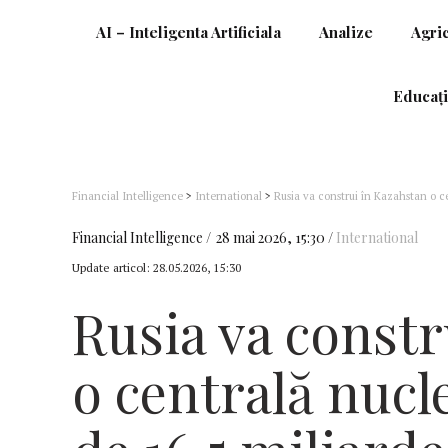
AI – Inteligenta Artificiala
Analize
Agri
Educați
Financial Intelligence
>
International
>
Rusia va construi în Kazahstan o c
Financial Intelligence
28 mai 2026, 15:30
International
Update articol:
28.05.2026, 15:30
Rusia va constr
o centrală nucl