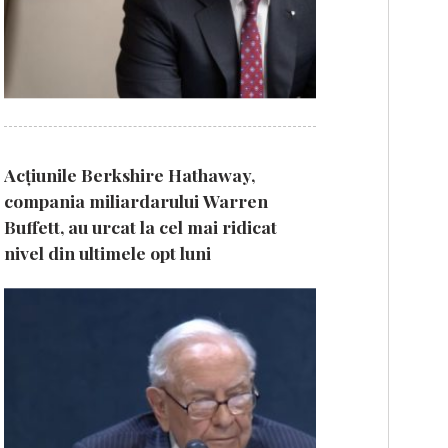
Acțiunile Berkshire Hathaway,
compania miliardarului Warren
Buffett, au urcat la cel mai ridicat
nivel din ultimele opt luni