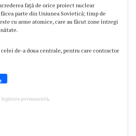
ncrederea față de orice proiect nuclear
 făcea parte din Uniunea Sovietică; timp de
 teste cu arme atomice, care au făcut zone întregi
inătate.
a celei de-a doua centrale, pentru care contractor
e
u
legătura permanentă
.