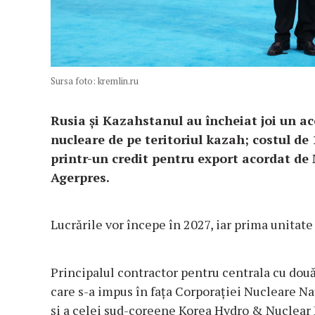
Sursa foto: kremlin.ru
Rusia și Kazahstanul au încheiat joi un a
nucleare de pe teritoriul kazah; costul de 1
printr-un credit pentru export acordat de
Agerpres.
Lucrările vor începe în 2027, iar prima unitate 
Principalul contractor pentru centrala cu două
care s-a impus în fața Corporației Nucleare N
și a celei sud-coreene Korea Hydro & Nuclear 