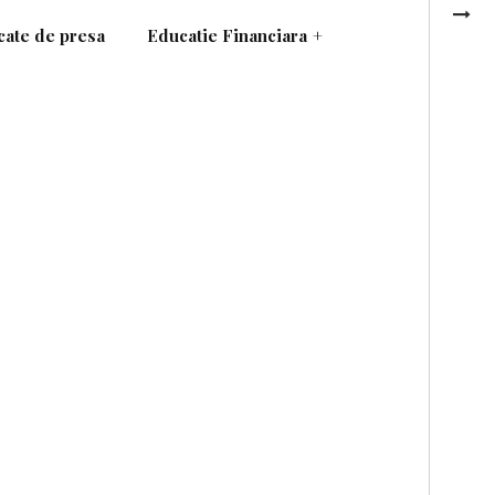
ate de presa
Educatie Financiara
+