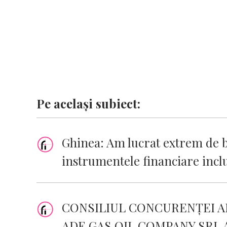
k
p
k
Pe același subiect:
Ghinea: Am lucrat extrem de b
instrumentele financiare inc
CONSILIUL CONCURENŢEI A
ADE GAS OIL COMPANY SRL 