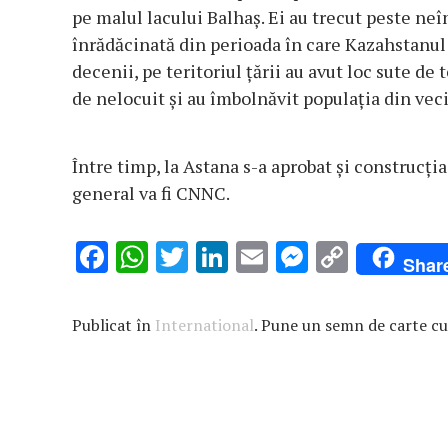
pe malul lacului Balhaș. Ei au trecut peste neî
înrădăcinată din perioada în care Kazahstanul
decenii, pe teritoriul țării au avut loc sute de
de nelocuit și au îmbolnăvit populația din vec
Între timp, la Astana s-a aprobat și construcți
general va fi CNNC.
F
W
T
Li
E
M
C
Shar
ac
h
w
n
m
es
o
e
at
it
k
ai
se
p
Publicat în
International
. Pune un semn de carte c
b
s
te
e
l
n
y
o
A
r
dI
g
Li
o
p
n
er
n