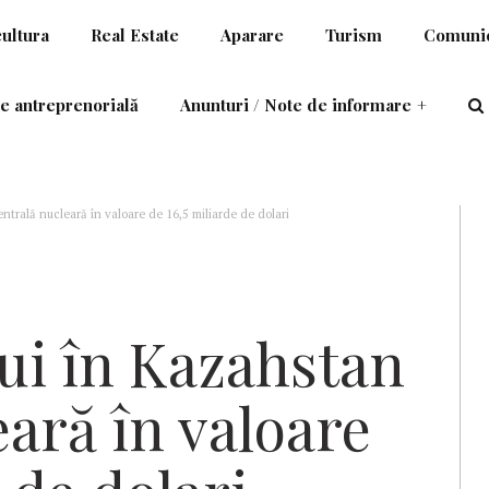
cultura
Real Estate
Aparare
Turism
Comunic
e antreprenorială
Anunturi / Note de informare
+
entrală nucleară în valoare de 16,5 miliarde de dolari
ui în Kazahstan
eară în valoare