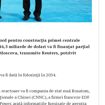
cord pentru construcția primei centrale
6,5 miliarde de dolari va fi finanțat parțial
 Moscova, transmite Reuters, potrivit
va fi dată în folosință în 2034.
 reactoare va fi compania de stat rusă Rosatom,
aționale a Chinei (CNNC), a firmei franceze EDF
Power, arată informațiile furnizate de agenția