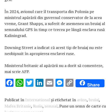
În 2024, avionul care îl transporta din Polonia pe
ministrul apărării din guvernul conservator de la acea
vreme, Grant Shapps, a suferit de asemenea un bruiaj al
semnalului GPS în timp ce trecea pe lângă enclava rusă
Kaliningrad.
Downing Street a indicat că acest tip de bruiaj nu este
neobişnuit în apropierea enclavei ruse.
Ministerul britanic al apărării nu a dorit să comenteze,
mai scrie AFP.
F
W
T
Li
E
M
C
Share
ac
h
w
n
m
es
o
e
at
it
k
ai
se
p
Publicat în
International
și etichetat în
avion
,
bruiaj
,
b
s
te
e
l
n
y
Mafea Britanie
,
Rusia
,
semnal
. Pune un semn de carte cu