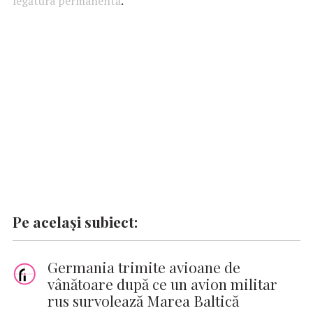
legătura permanentă
o
A
r
.
dI
g
Li
o
p
n
er
n
k
p
k
Pe același subiect:
Germania trimite avioane de
vânătoare după ce un avion militar
rus survolează Marea Baltică