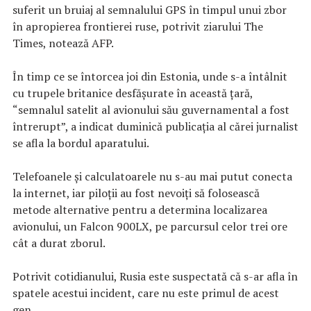
suferit un bruiaj al semnalului GPS în timpul unui zbor
în apropierea frontierei ruse, potrivit ziarului The
Times, notează AFP.
În timp ce se întorcea joi din Estonia, unde s-a întâlnit
cu trupele britanice desfăşurate în această ţară,
“semnalul satelit al avionului său guvernamental a fost
întrerupt”, a indicat duminică publicaţia al cărei jurnalist
se afla la bordul aparatului.
Telefoanele şi calculatoarele nu s-au mai putut conecta
la internet, iar piloţii au fost nevoiţi să folosească
metode alternative pentru a determina localizarea
avionului, un Falcon 900LX, pe parcursul celor trei ore
cât a durat zborul.
Potrivit cotidianului, Rusia este suspectată că s-ar afla în
spatele acestui incident, care nu este primul de acest
gen.