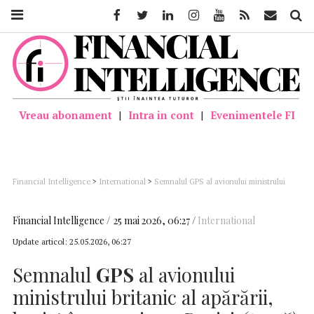
Facebook
Twitter
Linkedin
Instagram
Youtube
Feed
Mail
Căutar
Vreau abonament
|
Intra in cont
|
Evenimentele FI
Financial Intelligence
>
International
>
Semnalul GPS al avionului ministrului
britanic al apărării, bruiat în apropierea Rusiei (presă)
Financial Intelligence
25 mai 2026, 06:27
International
Update articol:
25.05.2026, 06:27
Semnalul
GPS
al avionului
ministrului britanic al apărării,