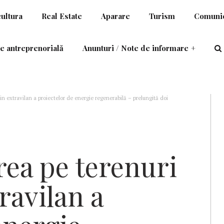
cultura
Real Estate
Aparare
Turism
Comunic
e antreprenorială
Anunturi / Note de informare
+
n extravilan a proiectelor de energie regenerabilă – prelungită doi
ea pe terenuri
ravilan a