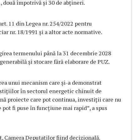
, două împotrivă şi 30 de abţineri.
art. 11 din Legea nr. 254/2022 pentru
ar nr. 18/1991 şi a altor acte normative.
ngirea termenului până la 31 decembrie 2028
enerabilă şi stocare fără elaborare de PUZ.
erea unui mecanism care şi-a demonstrat
estiţiilor în sectorul energetic chinuit de
ă proiecte care pot continua, investiţii care nu
 pot fi puse în funcţiune mai rapid”, a spus
ct, Camera Deputaţilor fiind decizională.