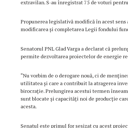
extravilan. S-au înregistrat 75 de voturi pentru
Propunerea legislativă modifică în acest sens 
modificarea şi completarea Legii fondului funci
Senatorul PNL Glad Varga a declarat că prelu
permite dezvoltarea proiectelor de energie reg
“Nu vorbim de o derogare nouă, ci de menţin
utilitatea şi care a contribuit la atragerea inv
birocraţie. Prelungirea acestui termen înseamn
sunt blocate şi capacităţi noi de producţie care
acesta.
Senatul este primul for sesizat cu acest proie