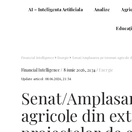
AI – Inteligenta Artificiala
Analize
Agri
Educați
Financial Intelligence
>
Energie
>
Senat/Amplasarea pe terenuri agricole di
ani
Financial Intelligence
8 iunie 2026, 21:34
Energie
Update articol:
08.06.2026, 21:34
Senat/Amplasar
agricole din ext