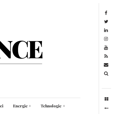
Facebook
Twitter
Linkedin
Instagram
Youtube
Feed
Mail
Căutare
ci
Energie
+
Tehnologie
+