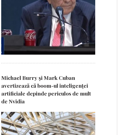
Michael Burry și Mark Cuban
avertizează că boom-ul inteligenței
artificiale depinde periculos de mult
de Nvidia