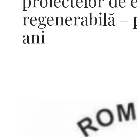
proiectelor de 
regenerabilă – 
ani