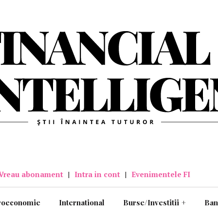
Vreau abonament
|
Intra in cont
|
Evenimentele FI
roeconomie
International
Burse/Investitii
+
Ban