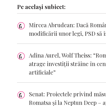
Pe același subiect:
Mircea Abrudean: Dacă România
modificării unor legi, PSD să 
Adina Aurel, Wolf Theiss: “Ro
atrage investiții străine în ce
artificiale”
Senat: Proiectele privind măsu
Romatsa și la Neptun Deep – 