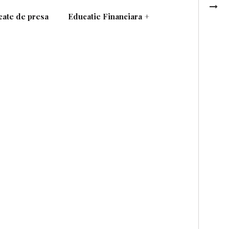
ate de presa
Educatie Financiara
+