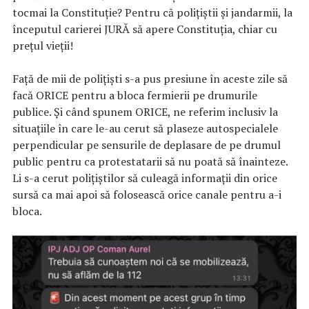
tocmai la Constituție? Pentru că polițiștii și jandarmii, la
începutul carierei JURĂ să apere Constituția, chiar cu
prețul vieții!
Față de mii de polițiști s-a pus presiune în aceste zile să
facă ORICE pentru a bloca fermierii pe drumurile
publice. Și când spunem ORICE, ne referim inclusiv la
situațiile în care le-au cerut să plaseze autospecialele
perpendicular pe sensurile de deplasare de pe drumul
public pentru ca protestatarii să nu poată să înainteze.
Li s-a cerut polițiștilor să culeagă informații din orice
sursă ca mai apoi să folosească orice canale pentru a-i
bloca.