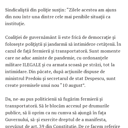
Sindicaliștii din poliție susțin: “Zilele acestea am ajuns
din nou într-una dintre cele mai penibile situații ca
instituție.
Coaliției de guvernământ îi este frică de democrație și
folosește polițiștii și jandarmii să intimideze cetățenii. În
cazul de față fermierii și transportatorii. Sunt momente
care ne aduc aminte de pandemie, cu ordonanțele
militare ILEGALE și cu armata scoasă pe străzi, tot la
intimidare. Din păcate, după acțiunile dispuse de
ministrul Predoiu și secretarul de stat Despescu, sunt
create premisele unui nou “10 august”.
Da, ne-au pus politicienii să fugărim fermierii și
transportatorii. Să le blocăm accesul pe drumurile
publice, să îi oprim ca nu cumva să ajungă în fața
Guvernului, să-și exercite dreptul de a manifesta,
prevăzut de art. 39 din Constituție. De ce facem referire