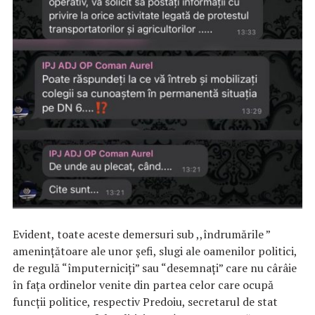
Evident, toate aceste demersuri sub ,,îndrumările ”
amenințătoare ale unor șefi, slugi ale oamenilor politici,
de regulă “împuterniciți” sau “desemnați” care nu cârâie
în fața ordinelor venite din partea celor care ocupă
funcții politice, respectiv Predoiu, secretarul de stat