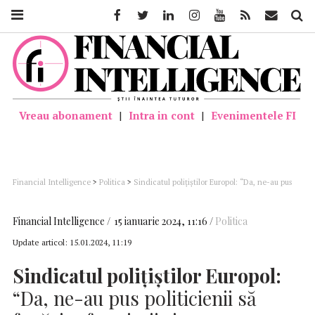
Facebook
Twitter
Linkedin
Instagram
Youtube
Feed
Mail
Căutar
Vreau abonament
|
Intra in cont
|
Evenimentele FI
Financial Intelligence
>
Politica
>
Sindicatul polițiștilor Europol: “Da, ne-au pus
politicienii să fugărim fermierii și transportatorii. Să le blocăm accesul pe
drumurile publice, să îi oprim ca nu cumva să ajungă în fața Guvernului”
Financial Intelligence
15 ianuarie 2024, 11:16
Politica
Update articol:
15.01.2024, 11:19
Sindicatul polițiștilor Europol:
“Da, ne-au pus politicienii să