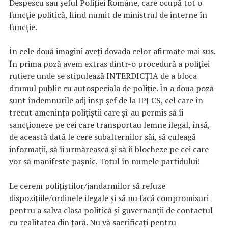
Despescu sau șeful Poliției Române, care ocupă tot o
funcție politică, fiind numit de ministrul de interne în
funcție.
În cele două imagini aveți dovada celor afirmate mai sus.
În prima poză avem extras dintr-o procedură a poliției
rutiere unde se stipulează INTERDICȚIA de a bloca
drumul public cu autospeciala de poliție. În a doua poză
sunt îndemnurile adj insp șef de la IPJ CS, cel care în
trecut amenința polițiștii care și-au permis să îi
sancționeze pe cei care transportau lemne ilegal, însă,
de această dată le cere subalternilor săi, să culeagă
informații, să îi urmărească și să îi blocheze pe cei care
vor să manifeste pașnic. Totul în numele partidului!
Le cerem polițiștilor/jandarmilor să refuze
dispozițiile/ordinele ilegale și să nu facă compromisuri
pentru a salva clasa politică și guvernanții de contactul
cu realitatea din țară. Nu vă sacrificați pentru