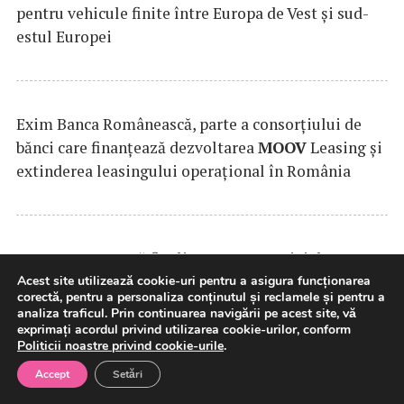
pentru vehicule finite între Europa de Vest și sud-
estul Europei
Exim Banca Românească, parte a consorțiului de
bănci care finanțează dezvoltarea
MOOV
Leasing și
extinderea leasingului operațional în România
SAMEDAY
anunță finalizarea tranzacției de
achiziție a Cargus
Acest site utilizează cookie-uri pentru a asigura funcționarea
corectă, pentru a personaliza conținutul și reclamele și pentru a
analiza traficul. Prin continuarea navigării pe acest site, vă
exprimați acordul privind utilizarea cookie-urilor, conform
Politicii noastre privind cookie-urile
.
Testele asupra aplicaţiei e-Terra, în infrastructura
Accept
Setări
din Cloudul Guvernamental, au parcurs o nouă