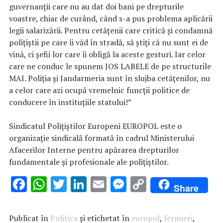
guvernanții care nu au dat doi bani pe drepturile
voastre, chiar de curând, când s-a pus problema aplicării
legii salarizării. Pentru cetățenii care critică și condamnă
polițiștii pe care îi văd în stradă, să știți că nu sunt ei de
vină, ci șefii lor care îi obligă la aceste gesturi. Iar celor
care ne conduc le spunem JOS LABELE de pe structurile
MAI. Poliția și Jandarmeria sunt în slujba cetățenilor, nu
a celor care azi ocupă vremelnic funcții politice de
conducere în instituțiile statului!”
Sindicatul Polițiștilor Europeni EUROPOL este o
organizație sindicală formată în cadrul Ministerului
Afacerilor Interne pentru apărarea drepturilor
fundamentale și profesionale ale polițiștilor.
F
W
T
Li
E
M
C
Share
ac
h
w
n
m
es
o
e
at
it
k
ai
se
p
Publicat în
Politica
și etichetat în
europol
,
fermieri
,