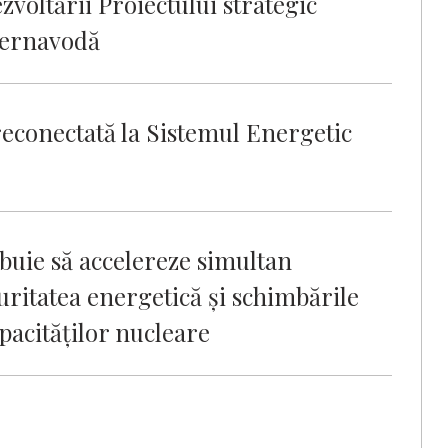
zvoltării Proiectului strategic
 Cernavodă
econectată la Sistemul Energetic
buie să accelereze simultan
ritatea energetică și schimbările
pacităților nucleare