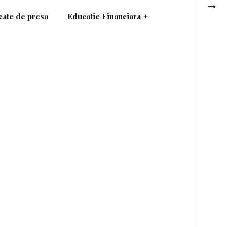
ate de presa
Educatie Financiara
+