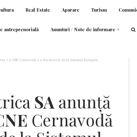
cultura
Real Estate
Aparare
Turism
Comunic
e antreprenorială
Anunturi / Note de informare
+
tea 1 a CNE Cernavodă s-a deconectat de la Sistemul Energetic
trica
SA
anunţă
CNE
Cernavodă