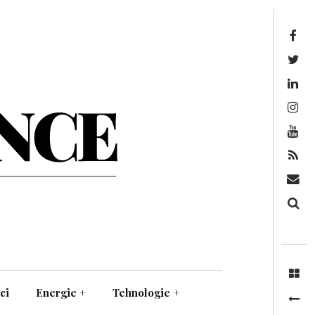
Facebook
Twitter
Linkedin
Instagram
Youtube
Feed
Mail
Căutare
ci
Energie
+
Tehnologie
+