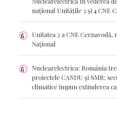
Nuclearelectrica în vederea de
național Unitățile 3 și 4 CNE
Unitatea 2 a CNE Cernavodă, r
Naţional
Nuclearelectrica: România tre
proiectele CANDU și SMR; secu
climatice impun extinderea ca