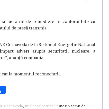
ctua lucrarile de remediere in conformitate cu
tului de presă transmis.
CNE Cernavoda de la Sistemul Energetic National
mpact advers asupra securitatii nucleare, a
ator”, anunță compania.
icat la momentul reconectarii.
e
E Cernavoda
,
nuclearelectrica
. Pune un semn de