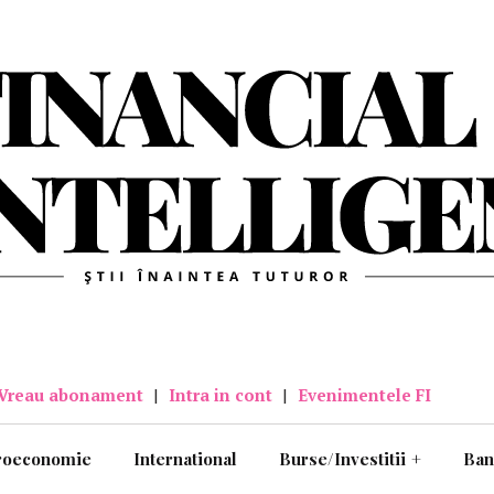
Vreau abonament
|
Intra in cont
|
Evenimentele FI
roeconomie
International
Burse/Investitii
+
Ban