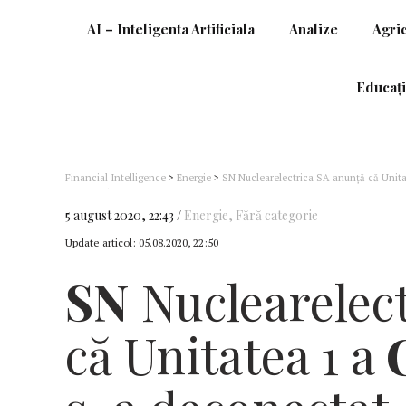
AI – Inteligenta Artificiala
Analize
Agri
Educați
Financial Intelligence
>
Energie
>
SN Nuclearelectrica SA anunţă că Unita
Național în seara zilei de 5 august 2020
5 august 2020, 22:43
Energie
,
Fără categorie
Update articol:
05.08.2020, 22:50
SN
Nuclearelec
că Unitatea 1 a