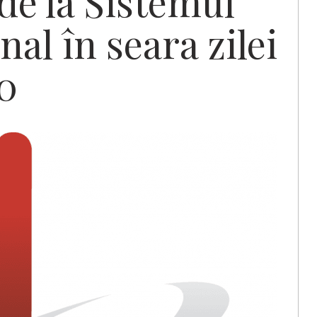
de la Sistemul
al în seara zilei
0