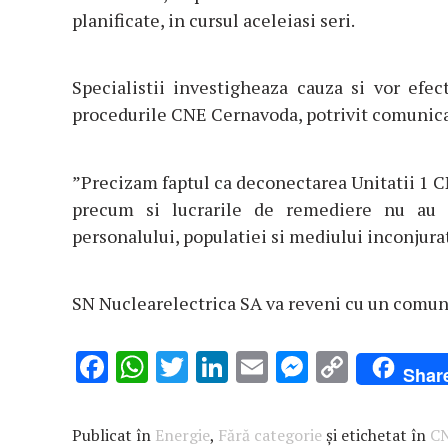
planificate, in cursul aceleiasi seri.
Specialistii investigheaza cauza si vor efe
procedurile CNE Cernavoda, potrivit comunica
”Precizam faptul ca deconectarea Unitatii 1 
precum si lucrarile de remediere nu au i
personalului, populatiei si mediului inconjur
SN Nuclearelectrica SA va reveni cu un comun
F
W
T
Li
E
M
C
Shar
ac
h
w
n
m
es
o
e
at
it
k
ai
se
p
Publicat în
Energie
,
Fără categorie
și etichetat în
CN