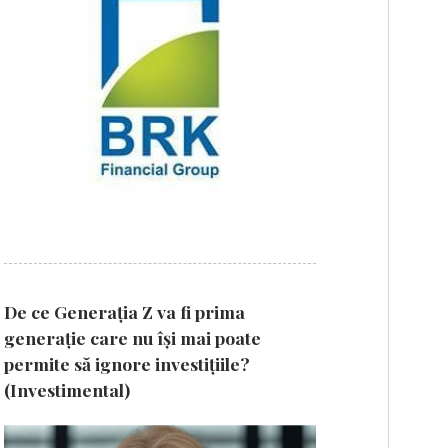
De ce Generația Z va fi prima
generație care nu își mai poate
permite să ignore investițiile?
(Investimental)