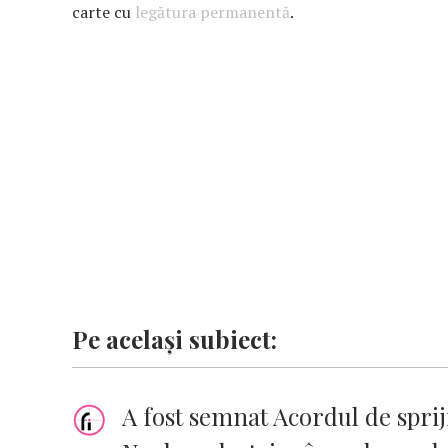
b
s
te
e
l
n
y
carte cu
legătura permanentă
.
o
A
r
dI
g
Li
o
p
n
er
n
k
p
k
Pe același subiect:
A fost semnat Acordul de sprij