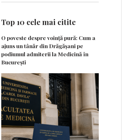
Top 10 cele mai citite
O poveste despre voință pură: Cum a
ajuns un tânăr din Drăgășani pe
podiumul admiterii la Medicină în
București