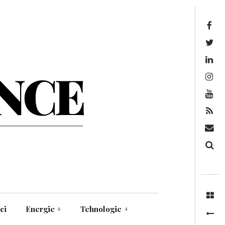
Facebook
Twitter
Linkedin
Instagram
Youtube
Feed
Mail
Căutare
ci
Energie
+
Tehnologie
+