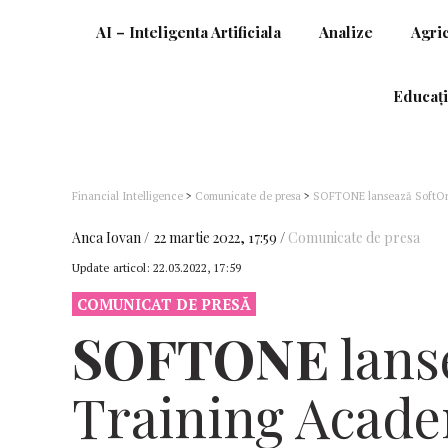
AI – Inteligenta Artificiala
Analize
Agri
Educați
Financial Intelligence
>
Comunicate de presa
>
SOFTONE lansează SoftOn
Anca Iovan
22 martie 2022, 17:59
Comunicate de presa
Update articol:
22.03.2022, 17:59
COMUNICAT DE PRESĂ
SOFTONE
lans
Training Acad