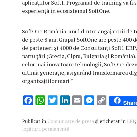
aplicațiilor Soft1. Programul de training va fi 
experiență în ecosistemul SoftOne.
SoftOne România, unul dintre angajatorii de to
de peste 8 ani. Grupul SoftOne are peste 400 d
de parteneri și 4000 de Consultanți Soft1 ERP, 
patru țări (Grecia, Cipru, Bulgaria și România
celor mai inovatoare tehnologii, SoftOne dezvo
ultimă generație, asigurând transformarea digi
organizaţiilor mari.”
F
W
T
Li
E
M
C
Shar
ac
h
w
n
m
es
o
e
at
it
k
ai
se
p
Publicat în
Comunicate de presa
și etichetat în
ERP
b
s
te
e
l
n
y
legătura permanentă
.