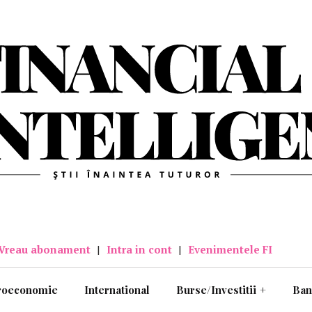
Vreau abonament
|
Intra in cont
|
Evenimentele FI
roeconomie
International
Burse/Investitii
+
Ban