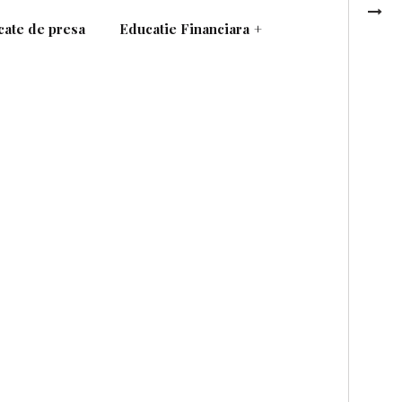
ate de presa
Educatie Financiara
+