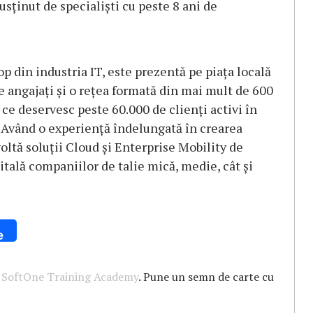
susținut de specialiști cu peste 8 ani de
p din industria IT, este prezentă pe piața locală
e angajați și o rețea formată din mai mult de 600
ce deservesc peste 60.000 de clienți activi în
). Având o experiență îndelungată în crearea
ltă soluții Cloud și Enterprise Mobility de
tală companiilor de talie mică, medie, cât şi
e
,
SoftOne Training Academy
. Pune un semn de carte cu