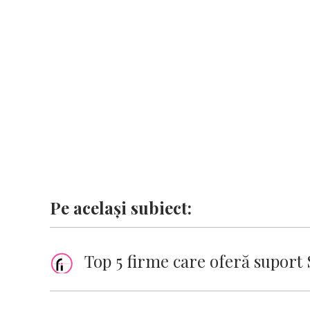
o
A
r
dI
g
Li
o
p
n
er
n
k
p
k
Pe același subiect:
Top 5 firme care oferă supor