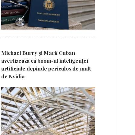
Michael Burry și Mark Cuban
avertizează că boom-ul inteligenței
artificiale depinde periculos de mult
de Nvidia