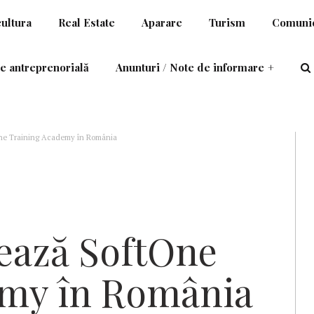
cultura
Real Estate
Aparare
Turism
Comunic
e antreprenorială
Anunturi / Note de informare
+
e Training Academy în România
ează SoftOne
emy în România