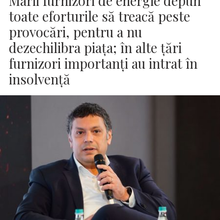
Marii furnizori de energie depun
toate eforturile să treacă peste
provocări, pentru a nu
dezechilibra piața; în alte țări
furnizori importanți au intrat în
insolvență