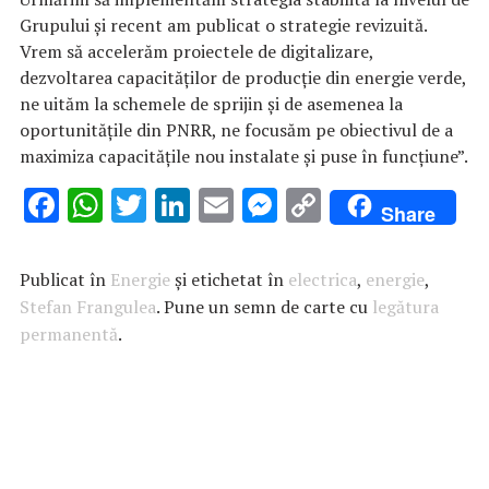
Grupului și recent am publicat o strategie revizuită.
Vrem să accelerăm proiectele de digitalizare,
dezvoltarea capacităților de producție din energie verde,
ne uităm la schemele de sprijin și de asemenea la
oportunitățile din PNRR, ne focusăm pe obiectivul de a
maximiza capacitățile nou instalate și puse în funcțiune”.
F
W
T
Li
E
M
C
Share
ac
h
w
n
m
es
o
e
at
it
k
ai
se
p
Publicat în
Energie
și etichetat în
electrica
,
energie
,
b
s
te
e
l
n
y
Stefan Frangulea
. Pune un semn de carte cu
legătura
permanentă
o
A
.
r
dI
g
Li
o
p
n
er
n
k
p
k