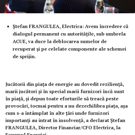
Ștefan FRANGULEA, Electrica: Avem încredere că
dialogul permanent cu autoritățile, sub umbrela
ACUE, va duce la deblocarea sumelor de
recuperat și pe celelate componente ale schemei
de sprijin.
Jucătorii din piața de energie au dovedit reziliență,
marii jucători și în special marii furnizori încă sunt
în piață, şi depun toate eforturile să treacă peste
provocări, tocmai pentru a nu dezechilibra piața, așa
cum s-a întâmplat în alte țări unde furnizori
importanți au intrat în insolvență, a declarat Ștefan
FRANGULEA, Director Financiar/CFO Electrica, la
Forumul Energiei.