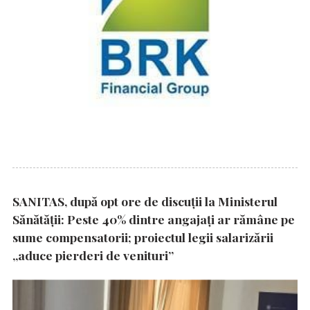
SANITAS, după opt ore de discuții la Ministerul
Sănătății: Peste 40% dintre angajați ar rămâne pe
sume compensatorii; proiectul legii salarizării
„aduce pierderi de venituri”