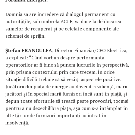
Domnia sa are încredere că dialogul permanent cu
autoritățile, sub umbrela ACUE, va duce la deblocarea
sumelor de recuperat și pe celelate componente ale
schemei de sprijin.
Ștefan FRANGULEA,
Director Financiar/CFO Electrica,
a explicat: “Când vorbim despre performanța
operatorilor ar fi bine să punem lucrurile în perspectivă,
prin prisma contextului prin care trecem. În orice
situație dificilă trebuie să să vezi și aspectele pozitive.
Jucătorii din piața de energie au dovedit reziliență, marii
jucători și în special marii furnizori încă sunt în piață, şi
depun toate eforturile să treacă peste provocări, tocmai
pentru a nu dezechilibra piața, așa cum s-a întâmplat în
alte țări unde furnizori importanți au intrat în
insolvență.