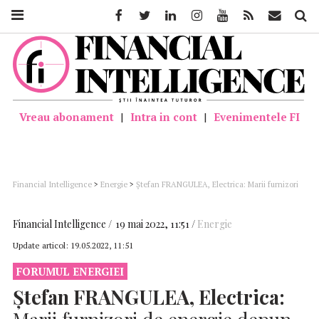
Facebook
Twitter
Linkedin
Instagram
Youtube
Feed
Mail
Căutar
Vreau abonament
|
Intra in cont
|
Evenimentele FI
Financial Intelligence
>
Energie
>
Ștefan FRANGULEA, Electrica: Marii furnizori
de energie depun toate eforturile să treacă peste provocări, pentru a nu
dezechilibra piața; în alte țări furnizori importanți au intrat în insolvență
Financial Intelligence
19 mai 2022, 11:51
Energie
Update articol:
19.05.2022, 11:51
FORUMUL ENERGIEI
Ștefan FRANGULEA, Electrica: