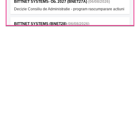
BITTNET SYSTEMS- Ob. 2027 (BNET27A)
(06/08/2026)
Decizie Consiliu de Administratie - program rascumparare actiuni
BITTNET SYSTEMS (BNET28)
(06/08/2026)
Decizie Consiliu de Administratie - program rascumparare actiuni
BITTNET SYSTEMS Bonds 2028A (BNET28A)
(06/08/2026)
Decizie Consiliu de Administratie - program rascumparare actiuni