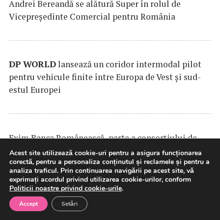
Andrei Bereandă se alătură Super în rolul de
Vicepreședinte Comercial pentru România
DP
WORLD
lansează un coridor intermodal pilot
pentru vehicule finite între Europa de Vest și sud-
estul Europei
Exim Banca Românească, parte a consorțiului de
bănci care finanțează dezvoltarea
MOOV
Leasing și
Acest site utilizează cookie-uri pentru a asigura funcționarea
corectă, pentru a personaliza conținutul și reclamele și pentru a
extinderea leasingului operațional în România
analiza traficul. Prin continuarea navigării pe acest site, vă
exprimați acordul privind utilizarea cookie-urilor, conform
Politicii noastre privind cookie-urile
.
Accept
Setări
SAMEDAY
anunță finalizarea tranzacției de