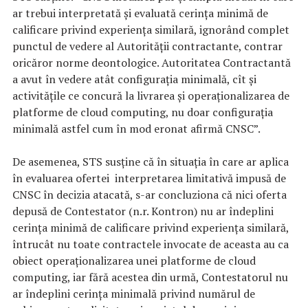
ar trebui interpretată și evaluată cerința minimă de
calificare privind experiența similară, ignorând complet
punctul de vedere al Autorității contractante, contrar
oricăror norme deontologice. Autoritatea Contractantă
a avut în vedere atât configurația minimală, cît și
activitățile ce concură la livrarea și operaționalizarea de
platforme de cloud computing, nu doar configurația
minimală astfel cum în mod eronat afirmă CNSC”.
De asemenea, STS susține că în situația în care ar aplica
în evaluarea ofertei interpretarea limitativă impusă de
CNSC în decizia atacată, s-ar concluziona că nici oferta
depusă de Contestator (n.r. Kontron) nu ar îndeplini
cerința minimă de calificare privind experiența similară,
întrucât nu toate contractele invocate de aceasta au ca
obiect operaționalizarea unei platforme de cloud
computing, iar fără acestea din urmă, Contestatorul nu
ar îndeplini cerința minimală privind numărul de