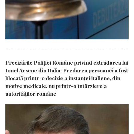
Precizările Poliţiei Române privind extrădarea lui
Ionel Arsene din Italia: Predarea persoanei a fost
blocată printr-o decizie a instanţei italiene, din
motive medicale, nu printr-o întârziere a
autorităţilor române