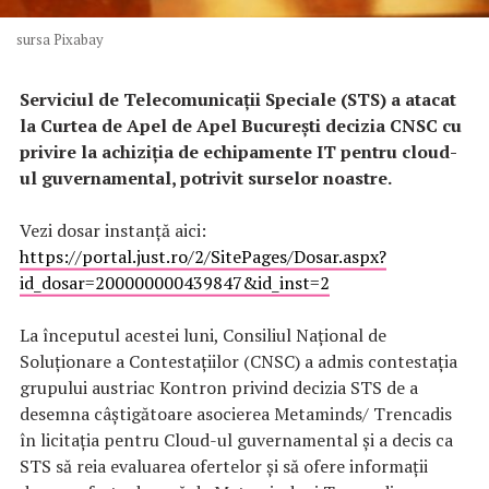
sursa Pixabay
Serviciul de Telecomunicații Speciale (STS) a atacat
la Curtea de Apel de Apel București decizia CNSC cu
privire la achiziția de echipamente IT pentru cloud-
ul guvernamental, potrivit surselor noastre.
Vezi dosar instanță aici:
https://portal.just.ro/2/SitePages/Dosar.aspx?
id_dosar=200000000439847&id_inst=2
La începutul acestei luni, Consiliul Naţional de
Soluţionare a Contestaţiilor (CNSC) a admis contestaţia
grupului austriac Kontron privind decizia STS de a
desemna câştigătoare asocierea Metaminds/ Trencadis
în licitaţia pentru Cloud-ul guvernamental şi a decis ca
STS să reia evaluarea ofertelor şi să ofere informaţii