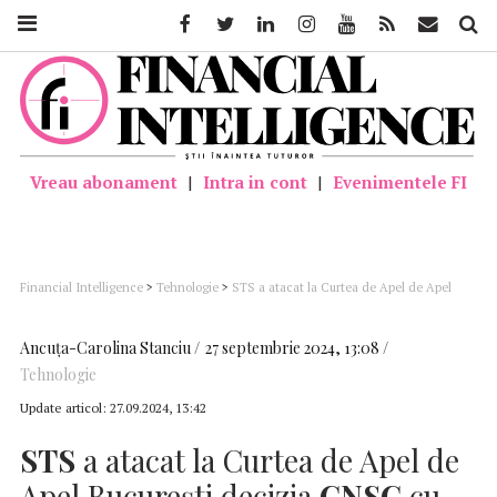
Facebook
Twitter
Linkedin
Instagram
Youtube
Feed
Mail
Căutar
Vreau abonament
|
Intra in cont
|
Evenimentele FI
Financial Intelligence
>
Tehnologie
>
STS a atacat la Curtea de Apel de Apel
București decizia CNSC cu privire la achiziția de echipamente IT pentru cloud-ul
guvernamental
Ancuţa-Carolina Stanciu
27 septembrie 2024, 13:08
Tehnologie
Update articol:
27.09.2024, 13:42
STS
a atacat la Curtea de Apel de
Apel București decizia
CNSC
cu