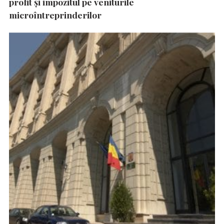
profit și impozitul pe veniturile
microîntreprinderilor