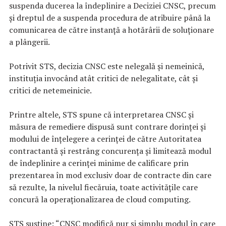
suspenda ducerea la îndeplinire a Deciziei CNSC, precum
și dreptul de a suspenda procedura de atribuire până la
comunicarea de către instanță a hotărârii de soluționare
a plângerii.
Potrivit STS, decizia CNSC este nelegală și nemeinică,
instituția invocând atât critici de nelegalitate, cât și
critici de netemeinicie.
Printre altele, STS spune că interpretarea CNSC și
măsura de remediere dispusă sunt contrare dorinței și
modului de înțelegere a cerinței de către Autoritatea
contractantă și restrâng concurența și limitează modul
de îndeplinire a cerinței minime de calificare prin
prezentarea în mod exclusiv doar de contracte din care
să rezulte, la nivelul fiecăruia, toate activitățile care
concură la operaționalizarea de cloud computing.
STS susține: “CNSC modifică pur și simplu modul în care