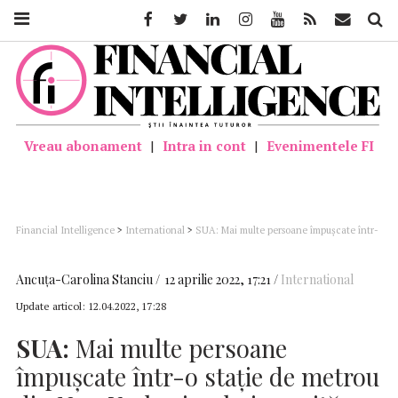
Facebook
Twitter
Linkedin
Instagram
Youtube
Feed
Mail
Căutar
Vreau abonament
|
Intra in cont
|
Evenimentele FI
Financial Intelligence
>
International
>
SUA: Mai multe persoane împuşcate într-
o staţie de metrou din New York; circulaţia oprită (media locale)
Ancuţa-Carolina Stanciu
12 aprilie 2022, 17:21
International
Update articol:
12.04.2022, 17:28
SUA:
Mai multe persoane
împuşcate într-o staţie de metrou