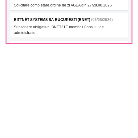
Solicitare completare ordine de zi AGEA din 27/28.08.2026
BITTNET SYSTEMS SA BUCURESTI (BNET)
(03/08/2026)
Subscriere obligatiuni BNET31E membru Consiliul de
administratie
BITTNET SYSTEMS- Ob. 2027 (BNET27A)
(03/08/2026)
Subscriere obligatiuni BNET31E membru Consiliul de
administratie
BITTNET SYSTEMS (BNET28)
(03/08/2026)
Subscriere obligatiuni BNET31E membru Consiliul de
administratie