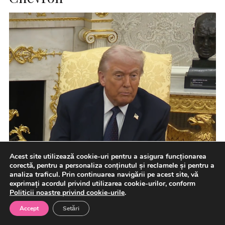
Acest site utilizează cookie-uri pentru a asigura funcționarea
corectă, pentru a personaliza conținutul și reclamele și pentru a
analiza traficul. Prin continuarea navigării pe acest site, vă
exprimați acordul privind utilizarea cookie-urilor, conform
Preşedintele SUA, Donald Trump, le-a cerut din nou luni
Politicii noastre privind cookie-urile
.
companiilor petroliere să reducă preţurile la benzină
pentru consumatorii […]
Accept
Setări