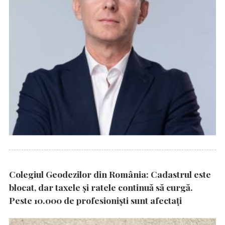
Colegiul Geodezilor din România: Cadastrul este
blocat, dar taxele și ratele continuă să curgă.
Peste 10.000 de profesioniști sunt afectați