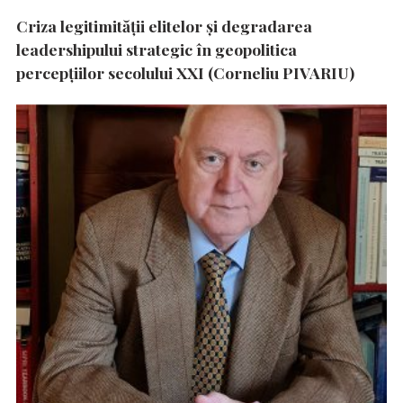
Criza legitimității elitelor și degradarea
leadershipului strategic în geopolitica
percepțiilor secolului XXI (Corneliu PIVARIU)