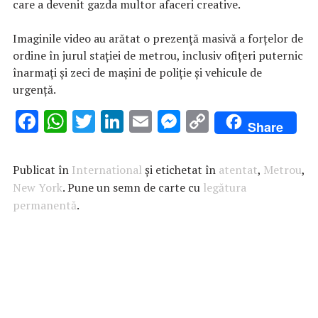
care a devenit gazda multor afaceri creative.
Imaginile video au arătat o prezență masivă a forțelor de
ordine în jurul stației de metrou, inclusiv ofițeri puternic
înarmați și zeci de mașini de poliție și vehicule de
urgență.
F
W
T
Li
E
M
C
Share
ac
h
w
n
m
es
o
e
at
it
k
ai
se
p
Publicat în
International
și etichetat în
atentat
,
Metrou
,
b
s
te
e
l
n
y
New York
. Pune un semn de carte cu
legătura
permanentă
o
A
.
r
dI
g
Li
o
p
n
er
n
k
p
k