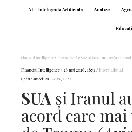
AI – Inteligenta Artificiala
Analize
Agri
Educați
Financial Intelligence
>
International
>
SUA şi Iranul au ajuns la un acord
Financial Intelligence
28 mai 2026, 18:31
International
Update articol:
28.05.2026, 18:31
SUA
şi Iranul a
acord care mai 