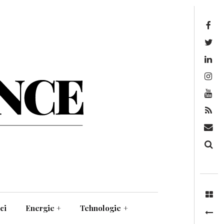
Facebook
Twitter
Linkedin
Instagram
Youtube
Feed
Mail
Căutare
ci
Energie
+
Tehnologie
+