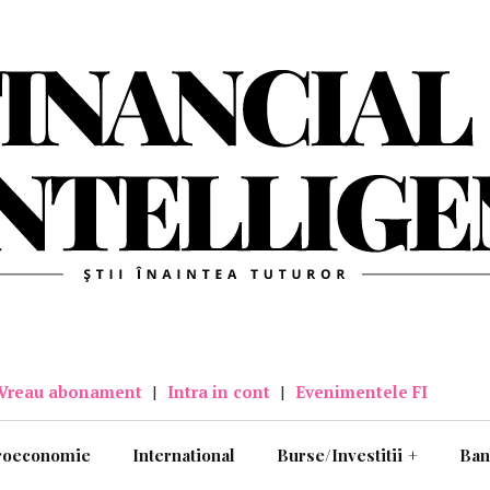
Vreau abonament
|
Intra in cont
|
Evenimentele FI
roeconomie
International
Burse/Investitii
+
Ban