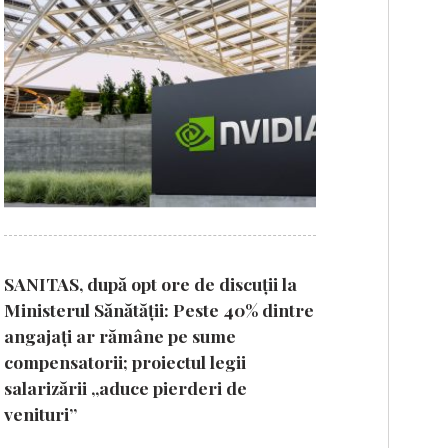
SANITAS, după opt ore de discuții la
Ministerul Sănătății: Peste 40% dintre
angajați ar rămâne pe sume
compensatorii; proiectul legii
salarizării „aduce pierderi de
venituri”