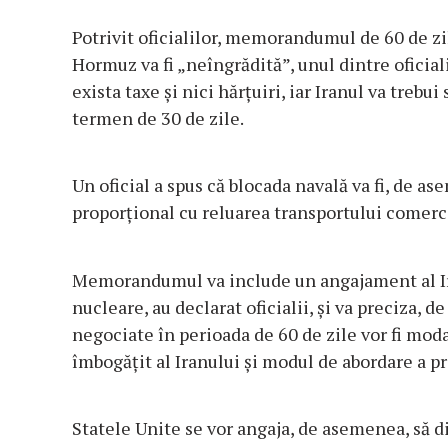
Potrivit oficialilor, memorandumul de 60 de zi
Hormuz va fi „neîngrădită”, unul dintre oficia
exista taxe și nici hărțuiri, iar Iranul va treb
termen de 30 de zile.
Un oficial a spus că blocada navală va fi, de as
proporțional cu reluarea transportului comerci
Memorandumul va include un angajament al Ir
nucleare, au declarat oficialii, și va preciza, 
negociate în perioada de 60 de zile vor fi moda
îmbogățit al Iranului și modul de abordare a p
Statele Unite se vor angaja, de asemenea, să d