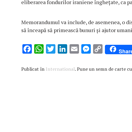
eliberarea fondurilor iraniene înghețate, ca pa
Memorandumul va include, de asemenea, o disc
să înceapă să primească bunuri și ajutor umani
F
W
T
Li
E
M
C
Shar
ac
h
w
n
m
es
o
e
at
it
k
ai
se
p
Publicat în
International
. Pune un semn de carte c
b
s
te
e
l
n
y
o
A
r
dI
g
Li
o
p
n
er
n
k
p
k