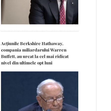
Acțiunile Berkshire Hathaway,
compania miliardarului Warren
Buffett, au urcat la cel mai ridicat
nivel din ultimele opt luni