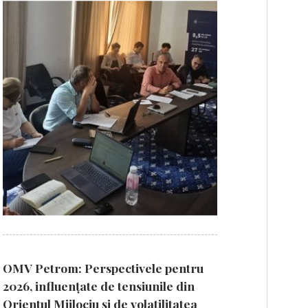
OMV Petrom: Perspectivele pentru
2026, influențate de tensiunile din
Orientul Mijlociu și de volatilitatea