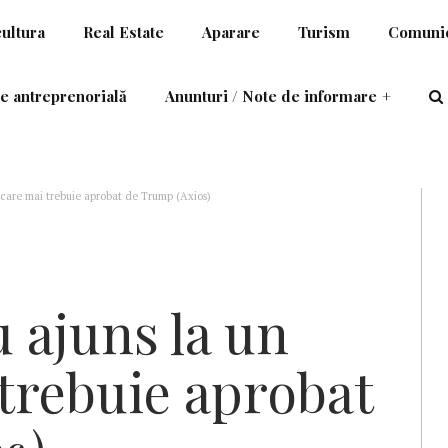
cultura
Real Estate
Aparare
Turism
Comunic
e antreprenorială
Anunturi / Note de informare
+
 care mai trebuie aprobat de Trump (Axios)
u ajuns la un
trebuie aprobat