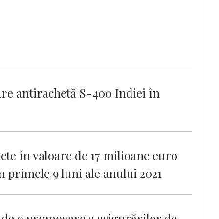
are antirachetă S-400 Indiei în
cte în valoare de 17 milioane euro
n primele 9 luni ale anului 2021
 de o promovare a asigurărilor de