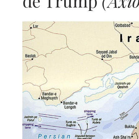
de Trump
(Axio