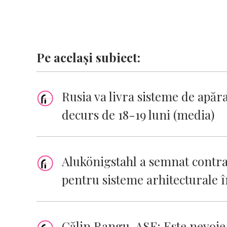
Pe același subiect:
Rusia va livra sisteme de apăr
decurs de 18-19 luni (media)
Alukönigstahl a semnat contra
pentru sisteme arhitecturale î
Călin Rangu, ASF: Este nevoie