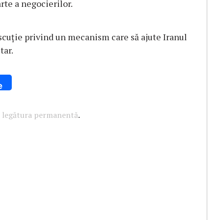
rte a negocierilor.
uție privind un mecanism care să ajute Iranul
tar.
e
u
legătura permanentă
.