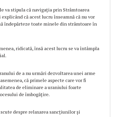
le va stipula că navigația prin Strâmtoarea
li explicând că acest lucru înseamnă că nu vor
ui să îndepărteze toate minele din strâmtoare în
emenea, ridicată, însă acest lucru se va întâmpla
al.
anului de a nu urmări dezvoltarea unei arme
de asemenea, că primele aspecte care vor fi
litatea de eliminare a uraniului foarte
rocesului de îmbogățire.
iscute despre relaxarea sancțiunilor și