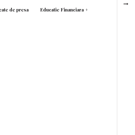
ate de presa
Educatie Financiara
+