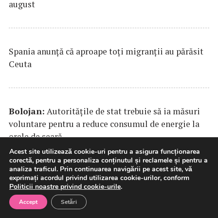
august
Spania anunţă că aproape toţi migranţii au părăsit
Ceuta
Bolojan:
Autorităţile de stat trebuie să ia măsuri
voluntare pentru a reduce consumul de energie la
orele de seară
Acest site utilizează cookie-uri pentru a asigura funcționarea
corectă, pentru a personaliza conținutul și reclamele și pentru a
analiza traficul. Prin continuarea navigării pe acest site, vă
exprimați acordul privind utilizarea cookie-urilor, conform
Firmele cărora le-a fost anulat codul de plătitoare
Politicii noastre privind cookie-urile
.
de
TVA
de către
ANAF
nu vor mai trebui să achite
Accept
Setări
către stat sume uriaşe cu titlu de restanţe şi