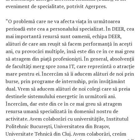
eveniment de specialitate, potrivit Agerpres.
“O problemă care ne va afecta viaţa în următoarea
perioadă este cea a personalului specializat. În DEER, cea
mai importantă resursă sunt oamenii, echipa DEER,
alături de care am reuşit să facem performanţă în aceşti
ani, cu provocări multiple, însă este din ce în ce mai greu
să atragem din piaţă profesionişti. În general, absolvenţii
de facultăţi merg spre zona IT, care reprezintă o atracţie
mare pentru ei. Încercăm să îi aducem alături de noi prin
burse, prin programe de internship, prin învăţământ
dual. Vrem să aducem alături de noi colegi care să preia
destinele sistemulului energetic în următorii ani.
Încercăm, dar este din ce în ce mai greu să atragem
resursa umană specializată în domeniul nostru de
activitate. Avem colaborări cu universităţile, Institutul
Politehnic Bucureşti, Universitatea din Braşov,
Universitate Tehnică din Cluj. Avem colaborări, creăm