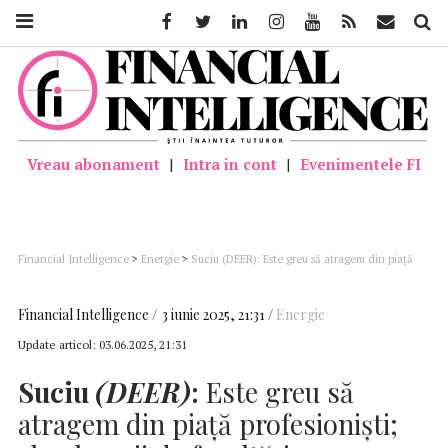
Facebook
Twitter
Linkedin
Instagram
Youtube
Feed
Mail
Căutar
Vreau abonament
|
Intra in cont
|
Evenimentele FI
Financial Intelligence
>
Energie
>
Suciu (DEER): Este greu să atragem din piaţă
profesionişti; absolvenţii de facultăţi merg spre zona IT
Financial Intelligence
3 iunie 2025, 21:31
Energie
Update articol:
03.06.2025, 21:31
Suciu
(DEER)
:
Este greu să
atragem din piaţă profesionişti;