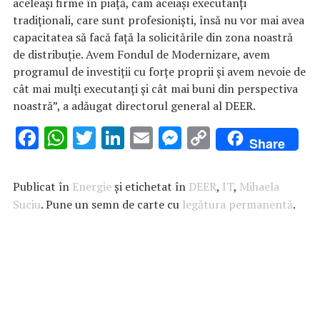
aceleaşi firme în piaţă, cam aceiaşi executanţi
tradiţionali, care sunt profesionişti, însă nu vor mai avea
capacitatea să facă faţă la solicitările din zona noastră
de distribuţie. Avem Fondul de Modernizare, avem
programul de investiţii cu forţe proprii şi avem nevoie de
cât mai mulţi executanţi şi cât mai buni din perspectiva
noastră”, a adăugat directorul general al DEER.
F
W
T
Li
E
M
C
Share
ac
h
w
n
m
es
o
e
at
it
k
ai
se
p
Publicat în
Energie
și etichetat în
DEER
,
IT
,
Mihaela
b
s
te
e
l
n
y
Suciu
. Pune un semn de carte cu
legătura permanentă
.
o
A
r
dI
g
Li
o
p
n
er
n
k
p
k