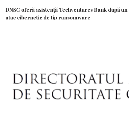
DNSC oferă asistență Techventures Bank după un
atac cibernetic de tip ransomware