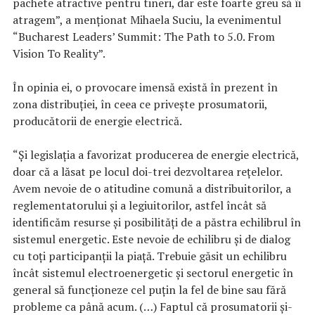
pachete atractive pentru tineri, dar este foarte greu să îi
atragem”, a menţionat Mihaela Suciu, la evenimentul
“Bucharest Leaders’ Summit: The Path to 5.0. From
Vision To Reality”.
În opinia ei, o provocare imensă există în prezent în
zona distribuţiei, în ceea ce priveşte prosumatorii,
producătorii de energie electrică.
“Şi legislaţia a favorizat producerea de energie electrică,
doar că a lăsat pe locul doi-trei dezvoltarea reţelelor.
Avem nevoie de o atitudine comună a distribuitorilor, a
reglementatorului şi a legiuitorilor, astfel încât să
identificăm resurse şi posibilităţi de a păstra echilibrul în
sistemul energetic. Este nevoie de echilibru şi de dialog
cu toţi participanţii la piaţă. Trebuie găsit un echilibru
încât sistemul electroenergetic şi sectorul energetic în
general să funcţioneze cel puţin la fel de bine sau fără
probleme ca până acum. (…) Faptul că prosumatorii şi-