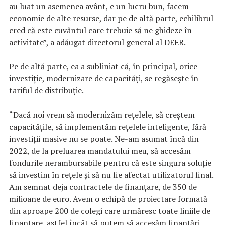
au luat un asemenea avânt, e un lucru bun, facem
economie de alte resurse, dar pe de altă parte, echilibrul
cred că este cuvântul care trebuie să ne ghideze în
activitate”, a adăugat directorul general al DEER.
Pe de altă parte, ea a subliniat că, în principal, orice
investiţie, modernizare de capacităţi, se regăseşte în
tariful de distribuţie.
“Dacă noi vrem să modernizăm reţelele, să creştem
capacităţile, să implementăm reţelele inteligente, fără
investiţii masive nu se poate. Ne-am asumat încă din
2022, de la preluarea mandatului meu, să accesăm
fondurile nerambursabile pentru că este singura soluţie
să investim în reţele şi să nu fie afectat utilizatorul final.
Am semnat deja contractele de finanţare, de 350 de
milioane de euro. Avem o echipă de proiectare formată
din aproape 200 de colegi care urmăresc toate liniile de
finanţare, astfel încât să putem să accesăm finanţări