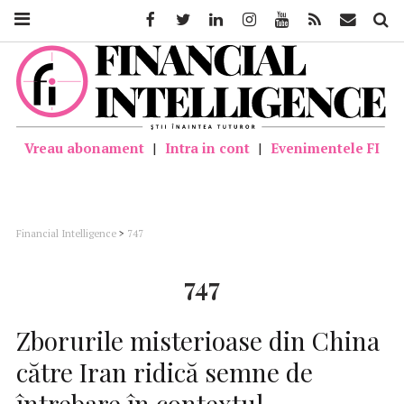
Facebook
Twitter
Linkedin
Instagram
Youtube
Feed
Mail
Căutar
Vreau abonament
|
Intra in cont
|
Evenimentele FI
Financial Intelligence
>
747
747
Zborurile misterioase din China
către Iran ridică semne de
întrebare în contextul