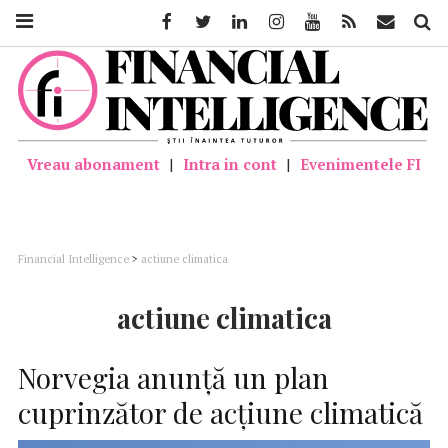
Facebook
Twitter
Linkedin
Instagram
Youtube
Feed
Mail
Căutar
Vreau abonament
|
Intra in cont
|
Evenimentele FI
Financial Intelligence
>
actiune climatica
actiune climatica
Norvegia anunță un plan
cuprinzător de acțiune climatică