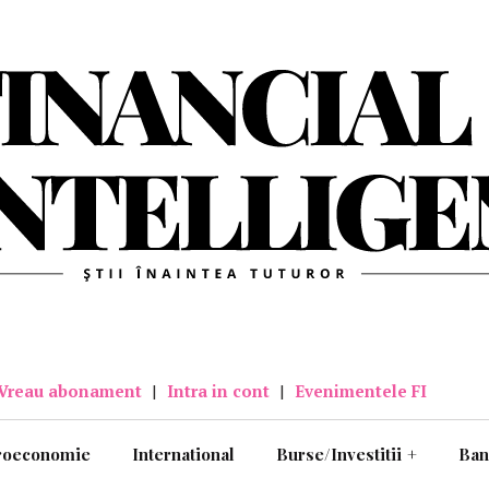
Vreau abonament
|
Intra in cont
|
Evenimentele FI
roeconomie
International
Burse/Investitii
+
Ban