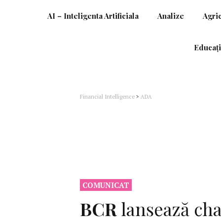
AI – Inteligenta Artificiala
Analize
Agri
Educați
Financial Intelligence
>
ADA
COMUNICAT
BCR
lansează cha