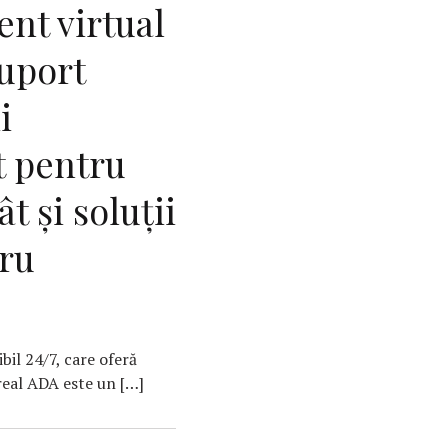
ent virtual
suport
i
t pentru
t și soluții
tru
bil 24/7, care oferă
 real ADA este un […]