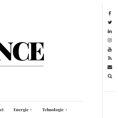
Facebook
Twitter
Linkedin
Instagram
Youtube
Feed
Mail
Căutare
ci
Energie
+
Tehnologie
+