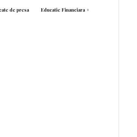
ate de presa
Educatie Financiara
+