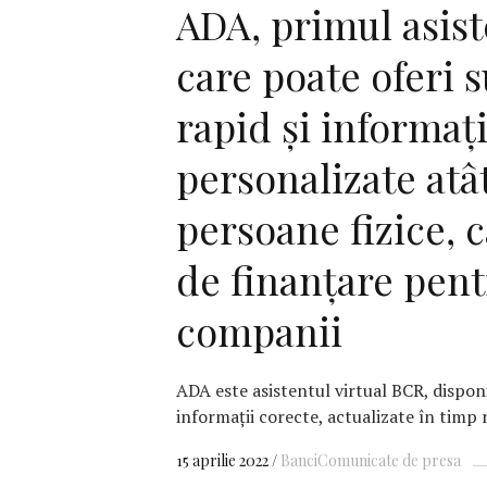
ADA, primul asist
care poate oferi 
rapid și informați
personalizate atâ
persoane fizice, câ
de finanțare pen
companii
ADA este asistentul virtual BCR, disponi
informații corecte, actualizate în timp
15 aprilie 2022
Banci
Comunicate de presa