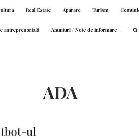
cultura
Real Estate
Aparare
Turism
Comunic
e antreprenorială
Anunturi / Note de informare
+
ADA
tbot-ul