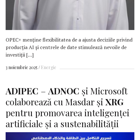
OPEC+ menține flexibilitatea de a ajusta deciziile privind
producția AI și centrele de date stimulează nevoile de
investiții […]
3 noiembrie 2025
Energie
ADIPEC
–
ADNOC
și Microsoft
colaborează cu Masdar și
XRG
pentru promovarea inteligenței
artificiale și a sustenabilității