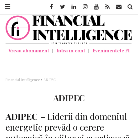
Facebook
Twitter
Linkedin
Instagram
Youtube
Feed
Mail
Căutar
Vreau abonament
|
Intra in cont
|
Evenimentele FI
Financial Intelligence
>
ADIPEC
ADIPEC
ADIPEC
– Liderii din domeniul
energetic prevăd o cerere
puternică în viitor și avertizează