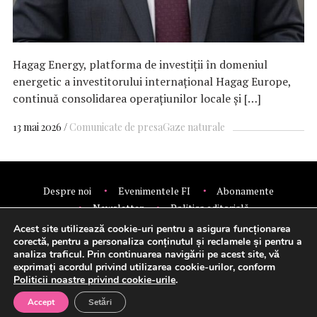
Hagag Energy, platforma de investiții în domeniul
energetic a investitorului internațional Hagag Europe,
continuă consolidarea operațiunilor locale și […]
13 mai 2026
Comunicate de presa
Gaze naturale
Despre noi
Evenimentele FI
Abonamente
Newsletter
Politica editorială
Politica de confidentialitate
Contact
Publicitate
Acest site utilizează cookie-uri pentru a asigura funcționarea
© 2026 Financial Intelligence.
corectă, pentru a personaliza conținutul și reclamele și pentru a
analiza traficul. Prin continuarea navigării pe acest site, vă
exprimați acordul privind utilizarea cookie-urilor, conform
Politicii noastre privind cookie-urile
.
Setări cookie-uri
Accept
Setări