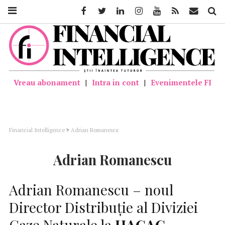
Facebook
Twitter
Linkedin
Instagram
Youtube
Feed
Mail
Căutar
Vreau abonament
|
Intra in cont
|
Evenimentele FI
Financial Intelligence
>
Adrian Romanescu
Adrian Romanescu
Adrian Romanescu – noul
Director Distribuție al Diviziei
Gaze Naturale la
HAGAG