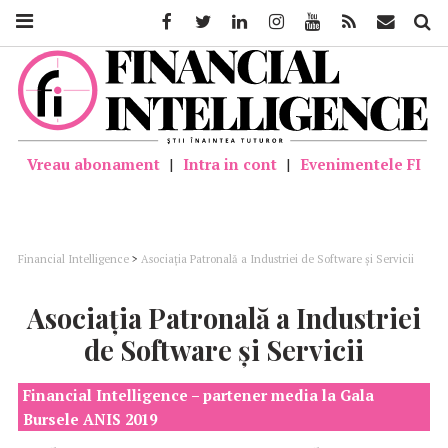
Facebook
Twitter
Linkedin
Instagram
Youtube
Feed
Mail
Căutar
Vreau abonament
|
Intra in cont
|
Evenimentele FI
Financial Intelligence
>
Asociația Patronală a Industriei de Software și Servicii
Asociația Patronală a Industriei
de Software și Servicii
Financial Intelligence – partener media la Gala
Bursele ANIS 2019