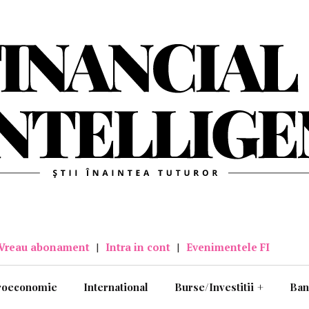
Vreau abonament
|
Intra in cont
|
Evenimentele FI
roeconomie
International
Burse/Investitii
+
Ban