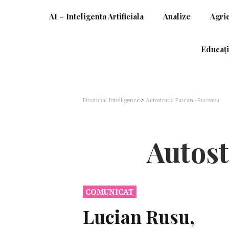
AI – Inteligenta Artificiala
Analize
Agri
Educați
Financial Intelligence
>
Autostrada Pascani-Suceava
Autos
COMUNICAT
Lucian Rusu,