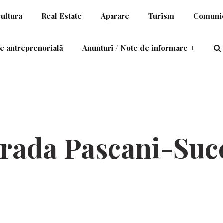
cultura
Real Estate
Aparare
Turism
Comunic
e antreprenorială
Anunturi / Note de informare
+
trada Pascani-Suc