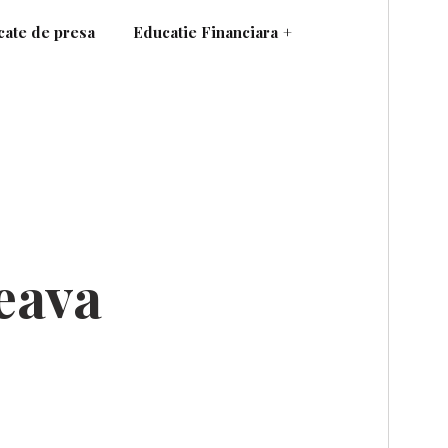
ate de presa
Educatie Financiara
+
eava