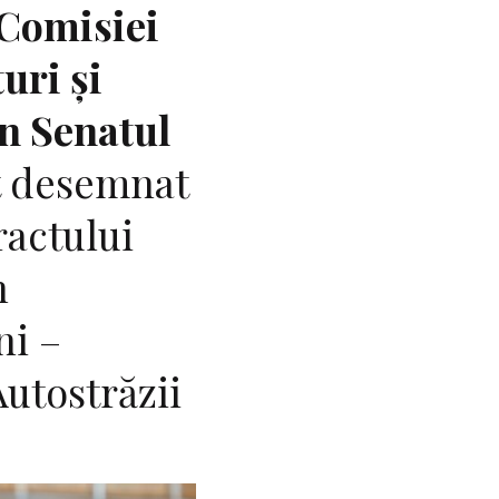
 Comisiei
uri și
in Senatul
t desemnat
tractului
n
ni –
Autostrăzii