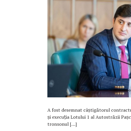
F
A fost desemnat câștigătorul contrac
și execuția Lotului 1 al Autostrăzii Pas
tronsonul […]