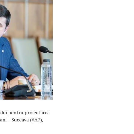
tului pentru proiectarea
̦cani – Suceava (#A7),