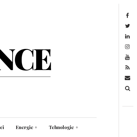
Facebook
Twitter
Linkedin
Instagram
Youtube
Feed
Mail
Căutare
ci
Energie
+
Tehnologie
+