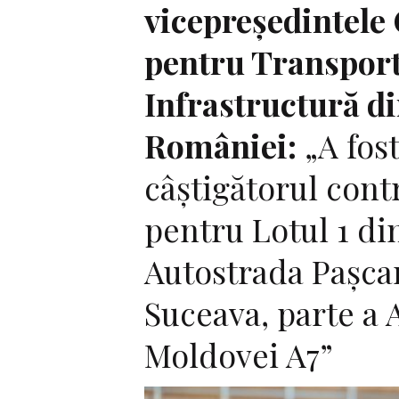
vicepreședintele
pentru Transport
Infrastructură d
României:
„A fos
câștigătorul con
pentru Lotul 1 di
Autostrada Pașca
Suceava, parte a 
Moldovei A7”