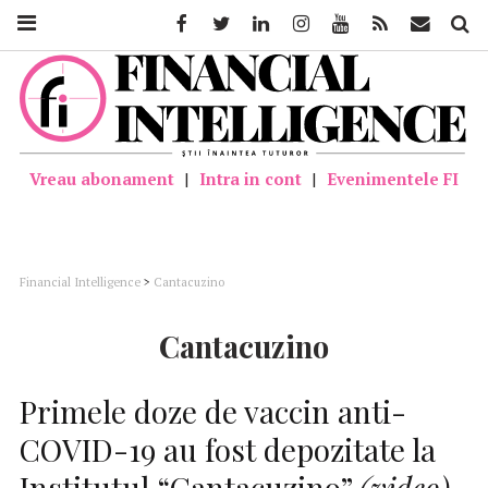
Facebook
Twitter
Linkedin
Instagram
Youtube
Feed
Mail
Căutar
Vreau abonament
|
Intra in cont
|
Evenimentele FI
Financial Intelligence
>
Cantacuzino
Cantacuzino
Primele doze de vaccin anti-
COVID-19 au fost depozitate la
Institutul “Cantacuzino”
(video)