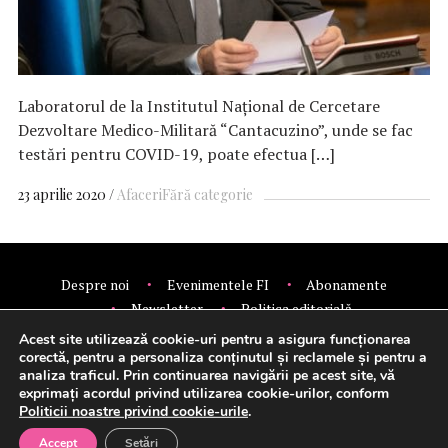
Laboratorul de la Institutul Naţional de Cercetare
Dezvoltare Medico-Militară “Cantacuzino”, unde se fac
testări pentru COVID-19, poate efectua […]
23 aprilie 2020
Afaceri
Fără categorie
Despre noi
Evenimentele FI
Abonamente
Newsletter
Politica editorială
Politica de confidentialitate
Contact
Publicitate
Acest site utilizează cookie-uri pentru a asigura funcționarea
© 2026 Financial Intelligence.
corectă, pentru a personaliza conținutul și reclamele și pentru a
analiza traficul. Prin continuarea navigării pe acest site, vă
exprimați acordul privind utilizarea cookie-urilor, conform
Politicii noastre privind cookie-urile
.
Setări cookie-uri
Accept
Setări