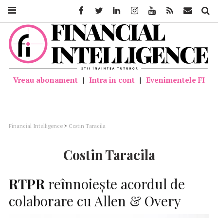
Facebook
Twitter
Linkedin
Instagram
Youtube
Feed
Mail
Căutar
Vreau abonament
|
Intra in cont
|
Evenimentele FI
Financial Intelligence
>
Costin Taracila
Costin Taracila
RTPR
reînnoiește acordul de
colaborare cu Allen & Overy