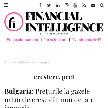
Facebook
Twitter
Linkedin
Instagram
Youtube
Feed
Mail
Căutar
Vreau abonament
|
Intra in cont
|
Evenimentele FI
Financial Intelligence
>
crestere. pret
crestere. pret
Bulgaria:
Preţurile la gazele
naturale cresc din nou de la 1
ianuarie